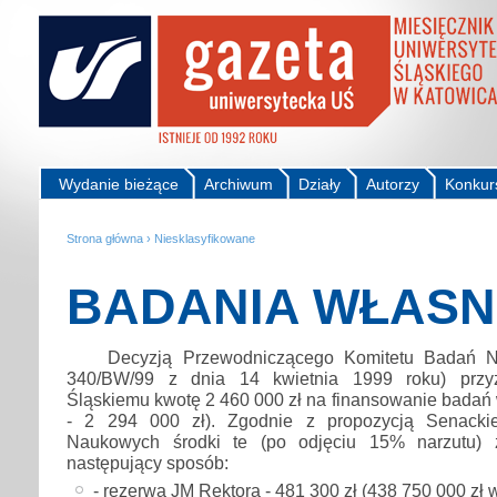
Wydanie bieżące
Archiwum
Działy
Autorzy
Konkur
Strona główna
›
Niesklasyfikowane
BADANIA WŁASN
Decyzją Przewodniczącego Komitetu Badań Na
340/BW/99 z dnia 14 kwietnia 1999 roku) przyz
Śląskiemu kwotę 2 460 000 zł na finansowanie badań
- 2 294 000 zł). Zgodnie z propozycją Senacki
Naukowych środki te (po odjęciu 15% narzutu) 
następujący sposób:
- rezerwa JM Rektora - 481 300 zł (438 750 000 zł 