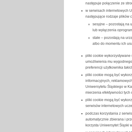
następuje połączenie ze stro
w serwisach internetowych 
następujące rodzaje plików c
sesyjne – pozostają na 
lub wyłączenia oprogram
stałe – pozostają na ur
albo do momentu ich usu
pliki cookie wykorzystywane
umożliwienia mu wygodnego 
preferencji użytkownika takich
pliki cookie mogą być wykorz
informacyjnych, reklamowych
Uniwersytetu Śląskiego w Ka
mierzenia efektywności tych 
pliki cookie mogą być wykor
serwisów internetowych ucze
podczas korzystania z serwi
automatycznie zbierana i pr
korzysta Uniwersytet Śląski w