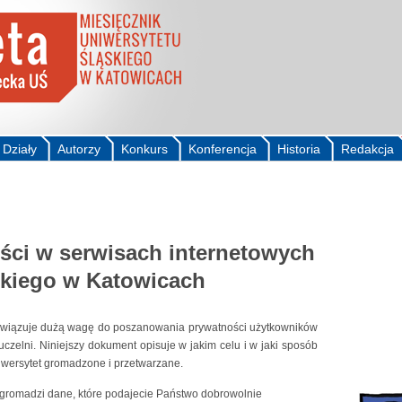
Działy
Autorzy
Konkurs
Konferencja
Historia
Redakcja
ści w serwisach internetowych
skiego w Katowicach
zywiązuje dużą wagę do poszanowania prywatności użytkowników
czelni. Niniejszy dokument opisuje w jakim celu i w jaki sposób
wersytet gromadzone i przetwarzane.
 gromadzi dane, które podajecie Państwo dobrowolnie