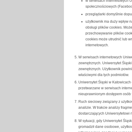
w serwisach internetowych U
społecznościowych (Facebook,
przeglądarki domyślnie dopu
użytkownik ma duży wpływ na
obsługi plików cookies. Moż
przechowywanie plików cooki
cookies może utrudnić lub wr
internetowych.
W serwisach internetowych Uniwe
zewnętrznych. Uniwersytet Śląsk
zewnętrznych. Użytkownik powini
właściwymi dla tych podmiotów.
Uniwersytet Śląski w Katowicach 
przetwarzane w serwisach inter
nieuprawnionym dostępem osób t
Ruch sieciowy związany z użytko
analizie. W trakcie analizy fragm
dostarczających Uniwersytetowi 
W sytuacji, gdy Uniwersytet Śląs
gromadził dane osobowe, użytkow