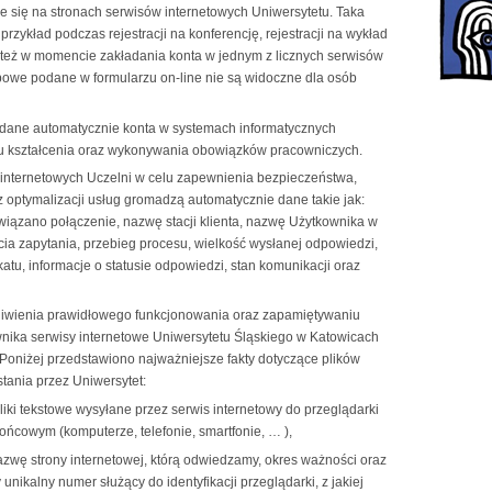
e się na stronach serwisów internetowych Uniwersytetu. Taka
przykład podczas rejestracji na konferencję, rejestracji na wykład
 też w momencie zakładania konta w jednym z licznych serwisów
bowe podane w formularzu on-line nie są widoczne dla osób
adane automatycznie konta w systemach informatycznych
su kształcenia oraz wykonywania obowiązków pracowniczych.
internetowych Uczelni w celu zapewnienia bezpieczeństwa,
z optymalizacji usług gromadzą automatycznie dane takie jak:
wiązano połączenie, nazwę stacji klienta, nazwę Użytkownika w
ścia zapytania, przebieg procesu, wielkość wysłanej odpowiedzi,
tu, informacje o statusie odpowiedzi, stan komunikacji oraz
żliwienia prawidłowego funkcjonowania oraz zapamiętywaniu
nika serwisy internetowe Uniwersytetu Śląskiego w Katowicach
. Poniżej przedstawiono najważniejsze fakty dotyczące plików
tania przez Uniwersytet:
 pliki tekstowe wysyłane przez serwis internetowy do przeglądarki
ońcowym (komputerze, telefonie, smartfonie, … ),
azwę strony internetowej, którą odwiedzamy, okres ważności oraz
kalny numer służący do identyfikacji przeglądarki, z jakiej