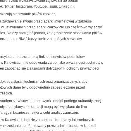
niwersytetu wykorzystywane są wtyczki do portali
 Twitter, Instagram, Youtube, Issuu, LinkedIn),
szczają stosowanie plików cookies,
 zachowanie swojej przeglądarki internetowej w zakresie
e w ustawieniach przeglądarki całkowicie lub częściowo wyłączyć
es. Należy pamiętać jednak, że ograniczenie stosowania plików
ęcz uniemożliwić korzystanie z niektórych serwisów
rsytetu umieszczane są linki do serwisów podmiotów
i w Katowicach nie odpowiada za politykę prywatności podmiotów
en zapoznać się z zasadami dotyczącymi ochrony prywatności
dokłada starań technicznych oraz organizacyjnych, aby
netowych dane były odpowiednio zabezpieczone przed
rzecich.
waniem serwisów internetowych uczelni podlega automatycznej
enty przesyłanych informacji mogą być wysyłane do firm
narzędzi bezpieczeństwa w celu analizy zagrożeń.
ki w Katowicach będzie za pomocą formularzy internetowych
nik zostanie poinformowany przez administratora w klauzuli