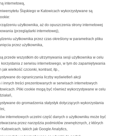
ną internetową,
Uniwersytetu Śląskiego w Katowicach wykorzystywane są
ookie:
urządzeniu użytkownika, aż do opuszczenia strony internetowej
owania (przeglądarki internetowej),
ządzeniu użytkownika przez czas określony w parametrach pliku
nięcia przez użytkownika,
 są przede wszystkim do utrzymywania sesji użytkownika w celu
korzystania z serwisu internetowego, w tym do zapamiętywania
 jak wielkość czcionki, kontrast, itp.,
ystywane do ograniczania liczby wyświetleń akcji
 i innych treści prezentowanych w serwisach internetowych
towicach. Pliki cookie mogą być również wykorzystywane w celu
działań,
zystywane do gromadzenia statystyk dotyczących wykorzystania
lni,
sów internetowych uczelni część danych o użytkowniku może być
zetwarzana przez narzędzia podmiotów zewnętrznych, z których
 Katowicach, takich jak Google Analytics,