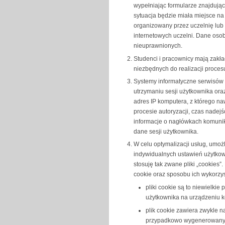
wypełniając formularze znajdując
sytuacja będzie miała miejsce na 
organizowany przez uczelnię lub
internetowych uczelni. Dane oso
nieuprawnionych.
Studenci i pracownicy mają zakł
niezbędnych do realizacji proce
Systemy informatyczne serwisów 
utrzymaniu sesji użytkownika ora
adres IP komputera, z którego na
procesie autoryzacji, czas nadej
informacje o nagłówkach komunika
dane sesji użytkownika.
W celu optymalizacji usług, umo
indywidualnych ustawień użytkow
stosuję tak zwane pliki „cookies”
cookie oraz sposobu ich wykorzys
pliki cookie są to niewielkie
użytkownika na urządzeniu k
plik cookie zawiera zwykle n
przypadkowo wygenerowany uni