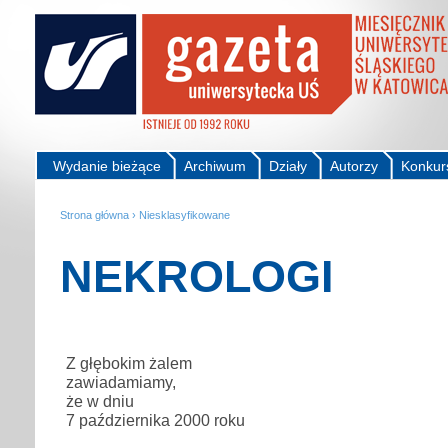
Wydanie bieżące
Archiwum
Działy
Autorzy
Konkur
Strona główna
›
Niesklasyfikowane
NEKROLOGI
Z głębokim żalem
zawiadamiamy,
że w dniu
7 października 2000 roku