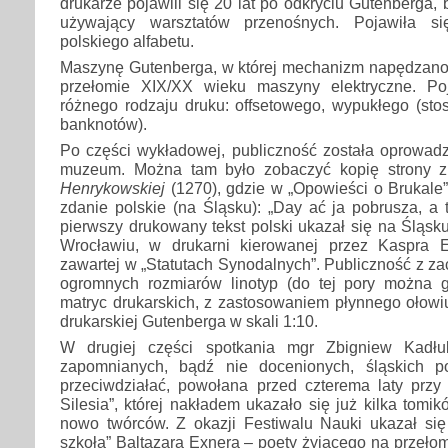
drukarze pojawili się 20 lat po odkryciu Gutenberga, 
używający warsztatów przenośnych. Pojawiła się
polskiego alfabetu.
Maszynę Gutenberga, w której mechanizm napędzano 
przełomie XIX/XX wieku maszyny elektryczne. Poj
różnego rodzaju druku: offsetowego, wypukłego (st
banknotów).
Po części wykładowej, publiczność została oprowad
muzeum. Można tam było zobaczyć kopię strony 
Henrykowskiej
(1270), gdzie w „Opowieści o Brukale”
zdanie polskie (na Śląsku): „Day ać ja pobrusza, a
pierwszy drukowany tekst polski ukazał się na Śląsku
Wrocławiu, w drukarni kierowanej przez Kaspra E
zawartej w „Statutach Synodalnych”. Publiczność z z
ogromnych rozmiarów linotyp (do tej pory można
matryc drukarskich, z zastosowaniem płynnego ołowi
drukarskiej Gutenberga w skali 1:10.
W drugiej części spotkania mgr Zbigniew Kadłu
zapomnianych, bądź nie docenionych, śląskich p
przeciwdziałać, powołana przed czterema laty przy
Silesia”, której nakładem ukazało się już kilka tom
nowo twórców. Z okazji Festiwalu Nauki ukazał się
szkoła” Baltazara Exnera – poety żyjącego na przełom