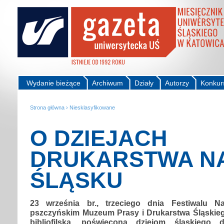
Wydanie bieżące
Archiwum
Działy
Autorzy
Konkur
Strona główna
›
Niesklasyfikowane
O DZIEJACH
DRUKARSTWA N
ŚLĄSKU
23 września br., trzeciego dnia Festiwalu N
pszczyńskim Muzeum Prasy i Drukarstwa Śląskie
bibliofilska, poświęcona dziejom śląskiego 