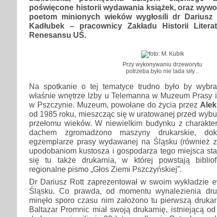
poświęcone historii wydawania książek, oraz wyw
poetom minionych wieków wygłosili dr Dariusz 
Kadłubek – pracownicy Zakładu Historii Litera
Renesansu UŚ.
Przy wykonywaniu drzeworytu
potrzeba było nie lada siły...
Na spotkanie o tej tematyce trudno było by wybra
właśnie wnętrze Izby u Telemanna w Muzeum Prasy i
w Pszczynie. Muzeum, powołane do życia przez
Alek
od 1985 roku, mieszcząc się w uratowanej przed wyb
przełomu wieków. W niewielkim budynku z charakte
dachem zgromadzono maszyny drukarskie, dok
egzemplarze prasy wydawanej na Śląsku (również z
upodobaniom kustosza i gospodarza tego miejsca sta
się tu także drukarnia, w której powstają bibliofi
regionalne pismo „Głos Ziemi Pszczyńskiej”.
Dr Dariusz Rott zaprezentował w swoim wykładzie e
Śląsku. Co prawda, od momentu wynalezienia dru
minęło sporo czasu nim założono tu pierwszą drukar
Baltazar Promnic miał swoją drukarnię, istniejącą o