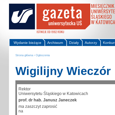
Wydanie bieżące
Archiwum
Działy
Autorzy
Konkur
Strona główna
›
Ogłoszenia
Wigilijny Wieczór
Rektor
Uniwersytetu Śląskiego w Katowicach
prof. dr hab. Janusz Janeczek
ma zaszczyt zaprosić
na