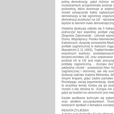
pełną demokrację, gdyż różnice m
rozważaniach przypomniała podział d
pośrednią, która dominuje w większ
model szwajcarski byłby najlepsz
demokracja w tak ogromnej organiza
demokracji przełożyć na UE - ripostow
będzie to tworem mało demokratyczny
Ostatnia dyskusja odbyła się 5 list
jednoczyć bez wspólnej polityki za
Zbigniew Zaborowski - członek sejmo
Domu Współpracy Polsko-Niemieckiej
Katowicach, dysputę prowadziła Mart
polityki zagranicznej w dalszym ciąg
Maastricht (1.11.1993), Traktat Amste
wspólnych wartości, podstawowych
bezpieczeństwa UE oraz wspieranie
podział ról w UE jest mało precyzy
politykę zagraniczną. -
Europa bez 
jakbyśmy chcieli
- powiedział Artur G
zagranicznej i obronnej, ale siły e
dyskusji zabrała Izabela Milewska, któ
innymi krajami, gdyż żadne państwo
Rozwijając swoją argumentację, dysku
to wrażliwy temat, trzeba się go pod
chodzi o siły zbrojne to :
Europa nie j
gdyż jej budżet na obronność jest ni
Każde spotkanie kończyło się pytan
oraz słodkim poczęstunkiem. Dom 
kolejnych spotkań o tematyce europejs
RENATA ŻYLIŃSKA