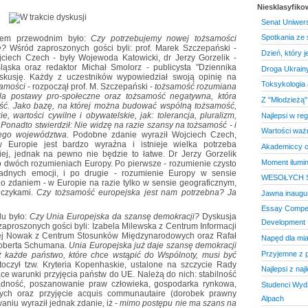
Niesklasyfik
Senat Uniwers
Spotkania ze 
atem przewodnim było:
Czy potrzebujemy nowej tożsamości
e?
Wśród zaproszonych gości byli: prof. Marek Szczepański -
Dzień, który 
ojciech Czech - były Wojewoda Katowicki, dr Jerzy Gorzelik -
ąska oraz redaktor Michał Smolorz - publicysta "Dziennika
Droga Ukrain
yskusję. Każdy z uczestników wypowiedział swoją opinię na
Toksykologia 
samości
- rozpoczął prof. M. Szczepański -
tożsamość rozumiana
la postawy pro-społeczne oraz tożsamość negatywna, która
Z "Młodzieżą"
ość. Jako bazę, na której można budować wspólną tożsamość,
e, wartości cywilne i obywatelskie, jak: tolerancja, pluralizm,
Najlepsi w reg
Ponadto stwierdził: Nie widzę na razie szansy na tożsamość - i
Wartości waż
zego województwa.
Podobne zdanie wyraził Wojciech Czech,
w Europie jest bardzo wyraźna i istnieje wielka potrzeba
Akademiccy c
j, jednak na pewno nie będzie to łatwe. Dr Jerzy Gorzelik
Moment ilumin
o dwóch rozumieniach Europy. Po pierwsze - rozumienie czysto
żadnych emocji, i po drugie - rozumienie Europy w sensie
WESOŁYCH 
do zdaniem - w Europie na razie tylko w sensie geograficznym,
jczykami.
Czy tożsamość europejska jest nam potrzebna? Ja
Jawna inaugu
Essay Competi
u było:
Czy Unia Europejska da szansę demokracji?
Dyskusja
Development
zaproszonych gości byli: Izabela Milewska z Centrum Informacji
iej Nowak z Centrum Stosunków Międzynarodowych oraz Rafał
Napęd dla mia
Roberta Schumana.
Unia Europejska już daje szansę demokracji
Przyjemne z 
ż każde państwo, które chce wstąpić do Wspólnoty, musi być
toczył tzw. Kryteria Kopenhaskie, ustalone na szczycie Rady
Najlepsi z na
ące warunki przyjęcia państw do UE. Należą do nich: stabilność
ządność, poszanowanie praw człowieka, gospodarka rynkowa,
Studenci Wydz
ych oraz przyjęcie acquis communautaire (dorobek prawny
Alpach
niu wyraził jednak zdanie, iż -
mimo postępu nie ma szans na