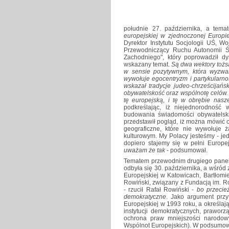
południe 27. października, a tem
europejskiej w zjednoczonej Europi
Dyrektor Instytutu Socjologii UŚ, W
Przewodniczący Ruchu Autonomii Śl
Zachodniego", który poprowadził d
wskazany temat.
Są dwa wektory toż
w sensie pozytywnym, która wyzwa
wywołuje egocentryzm i partykularn
wskazał tradycje judeo-chrześcijański
obywatelskość oraz wspólnotę celów. 
tę europejską, i tę w obrębie nas
podkreślając, iż niejednorodność 
budowania świadomości obywatelskie
przedstawił pogląd, iż można mówić 
geograficzne, które nie wywołuje 
kulturowym. My Polacy jesteśmy - je
dopiero stajemy się w pełni Europe
uważam że tak
- podsumował.
Tematem przewodnim drugiego panel
odbyła się 30. października, a wśród 
Europejskiej w Katowicach, Bartłom
Rowiński, związany z Fundacją im. 
- rzucił Rafał Rowiński -
bo przecie
demokratyczne
. Jako argument przy
Europejskiej w 1993 roku, a określaj
instytucji demokratycznych, prawor
ochrona praw mniejszości narodow
Wspólnot Europejskich). W podsumowa