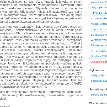
iędzy państwami są zbyt duże
. Izabela Milewska w swych
Wampiriada 2
emokracji na bezpośrednią (w starożytności i Szwajcarii) oraz
Listy z placó
ości państw europejskich. Wyraziła również przekonanie, że
ym wzorem dla UE, jednak należy się zastanowić czy pełna
Z PAMIĘTNI
cji międzynarodowej jest w ogóle możliwa. -
Nie da się teorii
ał Bartłomiej Nowak - tak długo, jak Unia będzie pomysłem elit,
W trosce o be
m, UE zawsze cierpiała na deficyt demokracji
.
Książki bezd
opada, a motywem wiodącym było pytanie:
Czy Europa może się
Repertuar Tea
granicznej i bezpieczeństwa?
W dyskusji wzięli udział: poseł
wej Komisji Obrony Narodowej, Artur Gerwel - współpracownik
Z zapisków in
 oraz Izabela Milewska z Centrum Informacji Europejskiej w
a Jasińska. Poseł Zaborowski wyraził przekonanie, że wspólnej
W stronę "mał
u nie ma, choć czynione są w tym kierunku próby, np. Traktat z
Z indeksem d
rdamski (2.10.1997), regulujące takie zagadnienia, jak: ochrona
 interesów i wolności państw członkowskich, umacnianie
AKTUALIZAC
 współpracy międzynarodowej. Jednak mimo tych uregulowań,
Grudzień 200
jny i nie wskazuje wyraźnie człowieka odpowiedzialnego za
wspólnej polityki zagranicznej nigdy nie zintegruje się tak
Dyskusje o zj
erwel. Uważa on, iż konieczne jest powstanie wspólnej polityki
uropejskie powinny być autonomiczne od NATO. Ostatni głos w
ra stwierdziła, że:
esencją polityki zagranicznej jest rozmowa z
Ogłoszenia
 nie jest w stanie funkcjonować samo na świecie, nawet USA
.
Wigilijny Wiec
tantka wyraziła przekonanie, iż mimo, że polityka zagraniczna
jąć by umożliwić pełną integrację Unii Europejskiej. Jeśli zaś
Bezpłatne bad
est w stanie ani dublować, ani uzupełniać, ani wspierać NATO,
eporównywalnie niski niż środki NATO
.
Stopnie i tyt
iami do dyskutantów, którzy chętnie odpowiadali słuchaczom,
Stopnie i tyt
Współpracy Polsko-Niemieckiej zapowiedział organizację
kiej.
W sosie włas