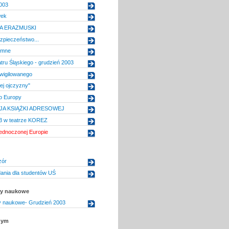
003
wek
KA ERAZMUSKI
zpieczeństwo...
omne
tru Śląskiego - grudzień 2003
wigilowanego
ej ojczyzny"
o Europy
JA KSIĄŻKI ADRESOWEJ
3 w teatrze KOREZ
ednoczonej Europie
zór
ania dla studentów UŚ
uły naukowe
uły naukowe- Grudzień 2003
nym