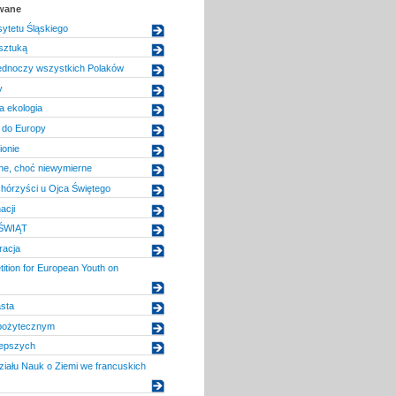
owane
ytetu Śląskiego
sztuką
jednoczy wszystkich Polaków
y
a ekologia
 do Europy
ionie
ne, choć niewymierne
hórzyści u Ojca Świętego
acji
ŚWIĄT
racja
tion for European Youth on
sta
pożytecznym
jlepszych
iału Nauk o Ziemi we francuskich