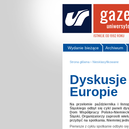
Wydanie bieżące
Archiwum
Strona główna
›
Niesklasyfikowane
Dyskusje
Europie
Na przełomie października i list
Śląskiego odbył się cykl paneli dy
Dom Współpracy Polsko-Niemiecki
Śląski. Organizatorzy zaprosili wie
przybyć na spotkania. Niemniej jedn
Pierwsze z cyklu spotkanie odbyło si