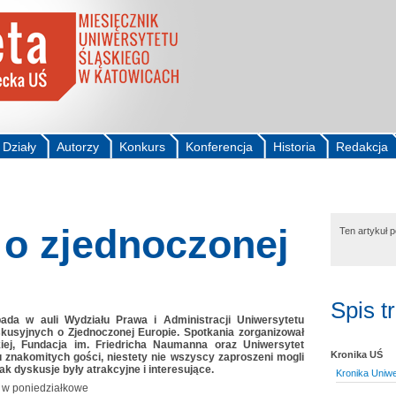
Działy
Autorzy
Konkurs
Konferencja
Historia
Redakcja
 o zjednoczonej
Ten artykuł 
Spis t
opada w auli Wydziału Prawa i Administracji Uniwersytetu
skusyjnych o Zjednoczonej Europie. Spotkania zorganizował
ej, Fundacja im. Friedricha Naumanna oraz Uniwersytet
Kronika UŚ
lu znakomitych gości, niestety nie wszyscy zaproszeni mogli
ak dyskusje były atrakcyjne i interesujące.
Kronika Uniw
ę w poniedziałkowe