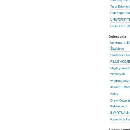
Targi Edukacj
Dlaczego robo
UNIWERSYT
PRAKTYKI 20
Ogłoszenia
konkurs na Dy
Śląskiego
Studencka Po
PILNE AKCJ
Międzynarodo
złożonych
w stronę psyc
Kluwer E-Boo
Sekty
Drzwi Otwarte
Katowicach
II WIRTUAL
Rysunki w Ins
Stopnie i tyt