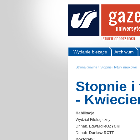
Wydanie bieżące
Archiwum
Strona główna
›
Stopnie i tytuły naukowe
Stopnie i
- Kwiecie
Habilitacje:
Wydział Filologiczny
Dr hab.
Edward RÓŻYCKI
Dr hab.
Dariusz ROTT
Doktoraty: