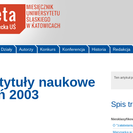
Działy
Autorzy
Konkurs
Konferencja
Historia
Redakcja
 tytuły naukowe
Ten artykuł 
ń 2003
Spis t
Niesklasyfik
O "załatwianiu
Marynarka w 