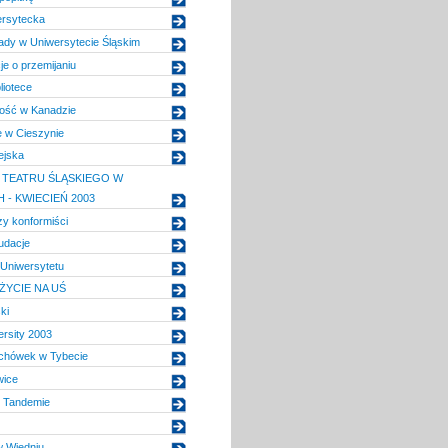
ersytecka
ady w Uniwersytecie Śląskim
e o przemijaniu
liotece
wość w Kanadzie
e w Cieszynie
ejska
TEATRU ŚLĄSKIEGO W
 - KWIECIEŃ 2003
y konformiści
udacje
 Uniwersytetu
YCIE NA UŚ
ki
rsity 2003
chówek w Tybecie
wice
 Tandemie
w Wiedniu