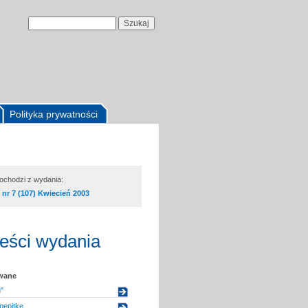
Polityka prywatności
pochodzi z wydania:
nr 7 (107) Kwiecień 2003
reści wydania
owane
"
pepitkę