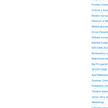
Kronika Uniw
Goście z Kan
Wodne narracj
Historyk w bib
Wielokulturo
Drzwi Otwart
Debata europ
REPERTUAR 
KATOWICACH
Buntownicy cz
Małżeńskie la
Bal Przyjaciół
SPORTOWE Ż
Apel Białowies
Summer Unive
Podniebny po
Tandem Kato
Język obcy w
Wielodrogi
Cieszmy się 