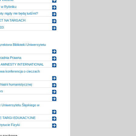
i w Rybniku
ty nigdy nie będą ludźmi?
ET NA TARGACH
03
rektora Biblioteki Uniwersytetu
radnia Prawna
E AMNESTY INTERNATIONAL
wa konferencja o cieczach
hiatrii humanistycznej
ks
 Uniwersytetu Śląskiego w
NE TARGI EDUKACYJNE
tytucie Fizyki
uły naukowe