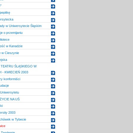
"
pepitkę
ersytecka
ady w Uniwersytecie Śląskim
e o przemijaniu
liotece
wość w Kanadzie
e w Cieszynie
ejska
TEATRU ŚLĄSKIEGO W
 - KWIECIEŃ 2003
y konformiści
udacje
 Uniwersytetu
YCIE NA UŚ
ki
rsity 2003
chówek w Tybecie
wice
 Tandemie