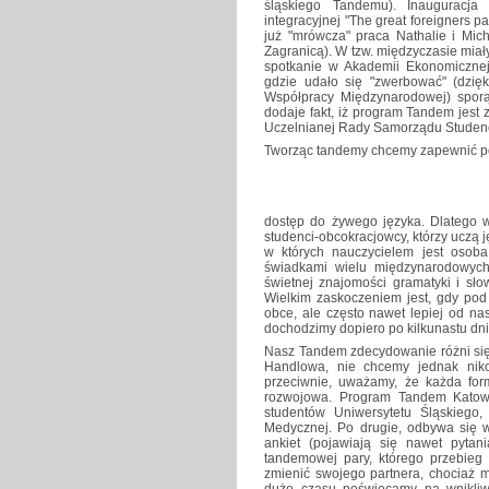
śląskiego Tandemu). Inauguracj
integracyjnej "The great foreigners pa
już "mrówcza" praca Nathalie i Mi
Zagranicą). W tzw. międzyczasie miał
spotkanie w Akademii Ekonomiczne
gdzie udało się "zwerbować" (dzię
Współpracy Międzynarodowej) spor
dodaje fakt, iż program Tandem jest 
Uczelnianej Rady Samorządu Studen
Tworząc tandemy chcemy zapewnić p
dostęp do żywego języka. Dlatego 
studenci-obcokracjowcy, którzy uczą j
w których nauczycielem jest osoba
świadkami wielu międzynarodowych
świetnej znajomości gramatyki i sł
Wielkim zaskoczeniem jest, gdy pod 
obce, ale często nawet lepiej od n
dochodzimy dopiero po kilkunastu dn
Nasz Tandem zdecydowanie różni się 
Handlowa, nie chcemy jednak nik
przeciwnie, uważamy, że każda fo
rozwojowa. Program Tandem Katowi
studentów Uniwersytetu Śląskiego
Medycznej. Po drugie, odbywa się w
ankiet (pojawiają się nawet pytani
tandemowej pary, którego przebieg
zmienić swojego partnera, chociaż ma