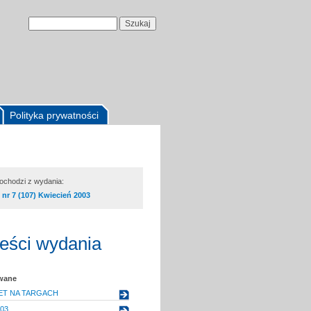
Polityka prywatności
pochodzi z wydania:
nr 7 (107) Kwiecień 2003
reści wydania
owane
ET NA TARGACH
03