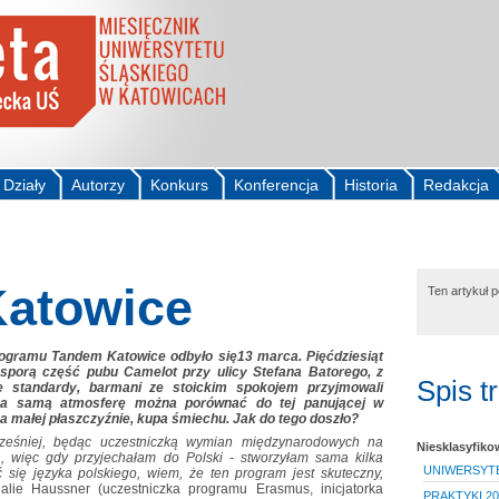
Działy
Autorzy
Konkurs
Konferencja
Historia
Redakcja
atowice
Ten artykuł 
rogramu Tandem Katowice odbyło się13 marca. Pięćdziesiąt
sporą część pubu Camelot przy ulicy Stefana Batorego, z
Spis t
e standardy, barmani ze stoickim spokojem przyjmowali
 a samą atmosferę można porównać do tej panującej w
 na małej płaszczyźnie, kupa śmiechu. Jak do tego doszło?
ześniej, będąc uczestniczką wymian międzynarodowych na
Niesklasyfik
h, więc gdy przyjechałam do Polski - stworzyłam sama kilka
UNIWERSYT
się języka polskiego, wiem, że ten program jest skuteczny,
lie Haussner (uczestniczka programu Erasmus, inicjatorka
PRAKTYKI 20