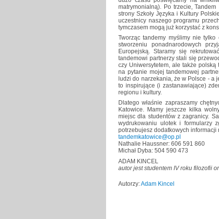
dużo czasu poświęcamy na wnikliwy
matrymonialną). Po trzecie, Tandem
strony Szkoły Języka i Kultury Polski
uczestnicy naszego programu przecho
tymczasem mogą już korzystać z konsul
Tworząc tandemy myślimy nie tylko
stworzeniu ponadnarodowych przyj
Europejską. Staramy się rekrutowa
tandemowi partnerzy stali się przew
czy Uniwersytetem, ale także polską 
na pytanie mojej tandemowej partne
ludzi do narzekania, że w Polsce - a j
to inspirujące (i zastanawiające) 
regionu i kultury.
Dlatego właśnie zapraszamy chętny
Katowice. Mamy jeszcze kilka wolny
miejsc dla studentów z zagranicy. S
wydrukowaniu ulotek i formularzy z
potrzebujesz dodatkowych informacji 
tandemkatowice@op.pl
Nathalie Haussner: 606 591 860
Michał Dyba: 504 590 473
ADAM KINCEL
autor jest studentem IV roku filozofii o
Autorzy:
Adam Kincel