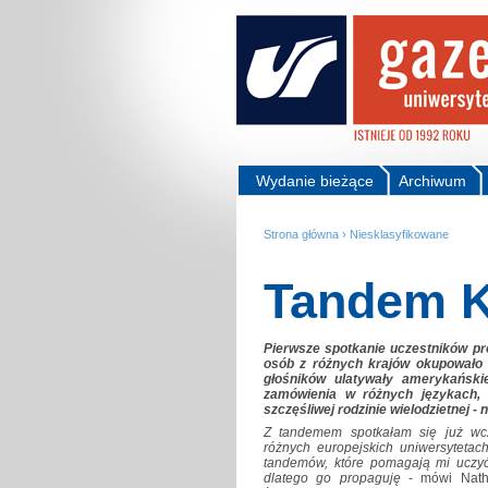
Wydanie bieżące
Archiwum
Strona główna
›
Niesklasyfikowane
Tandem K
Pierwsze spotkanie uczestników p
osób z różnych krajów okupowało 
głośników ulatywały amerykański
zamówienia w różnych językach,
szczęśliwej rodzinie wielodzietnej -
Z tandemem spotkałam się już wc
różnych europejskich uniwersytetac
tandemów, które pomagają mi uczyć 
dlatego go propaguję
- mówi Natha