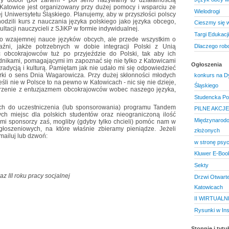
 dobór (pół żartem - pół serio nazywamy to działalnością
 Katowice jest organizowany przy dużej pomocy i wsparciu ze
Wielodrogi
ej Uniwersytetu Śląskiego. Planujemy, aby w przyszłości polscy
dzili kurs z nauczania języka polskiego jako języka obcego,
Cieszmy się 
tacji nauczycieli z SJiKP w formie indywidualnej.
Targi Edukacj
 o wzajemnej nauce języków obcych, ale przede wszystkim o
Dlaczego robo
aźni, jakże potrzebnych w dobie integracji Polski z Unią
ć obcokrajowców tuż po przyjeździe do Polski, tak aby ich
odnikami, pomagającymi im zapoznać się nie tylko z Katowicami
Ogłoszenia
tradycją i kulturą. Pamiętam jak nie udało mi się odpowiedzieć
rki o sens Dnia Wagarowicza. Przy dużej skłonności młodych
konkurs na Dy
eśli nie w Polsce to na pewno w Katowicach - nic się nie dzieje,
Śląskiego
zderzenie z entuzjazmem obcokrajowców wobec naszego języka,
Studencka Po
ch do uczestniczenia (lub sponsorowania) programu Tandem
PILNE AKCJ
ch miejsc dla polskich studentów oraz nieograniczoną ilość
Międzynarodo
ami sponsorzy zaś, mogliby (gdyby tylko chcieli) pomóc nam w
głoszeniowych, na które właśnie zbieramy pieniądze. Jeżeli
złożonych
mailuj lub dzwoń:
w stronę psyc
Kluwer E-Boo
Sekty
raz III roku pracy socjalnej
Drzwi Otwarte
Katowicach
II WIRTUAL
Rysunki w Ins
Stopnie i tyt