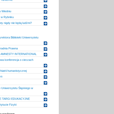
w Wiedniu
i w Rybniku
ty nigdy nie będą ludźmi?
rektora Biblioteki Uniwersytetu
radnia Prawna
E AMNESTY INTERNATIONAL
wa konferencja o cieczach
hiatrii humanistycznej
ks
 Uniwersytetu Śląskiego w
NE TARGI EDUKACYJNE
tytucie Fizyki
uły naukowe