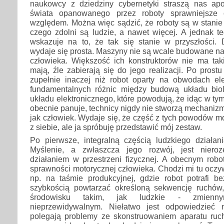
naukowcy z dziedziny cybernetyki straszą nas apo
świata opanowanego przez roboty sprawniejsz
względem. Można więc sądzić, że roboty są w stanie 
czego zdolni są ludzie, a nawet więcej. A jednak teg
wskazuje na to, że tak się stanie w przyszłości
wydaje się prosta. Maszyny nie są wcale budowane na 
człowieka. Większość ich konstruktorów nie ma taki
mają, źle zabierają się do jego realizacji. Po prost
zupełnie inaczej niż robot oparty na obwodach elek
fundamentalnych różnic między budową układu bio
układu elektronicznego, które powodują, że idąc w tym
obecnie panuje, technicy nigdy nie stworzą mechanizm
jak człowiek. Wydaje się, że część z tych powodów 
z siebie, ale ja spróbuję przedstawić mój zestaw.
Po pierwsze, integralną częścią ludzkiego działani
Myślenie, a zwłaszcza jego rozwój, jest niero
działaniem w przestrzeni fizycznej. A obecnym rob
sprawności motorycznej człowieka. Chodzi mi tu oczy
np. na taśmie produkcyjnej, gdzie robot potrafi 
szybkością powtarzać określoną sekwencję ruchów
środowisku takim, jak ludzkie - zmienn
nieprzewidywalnym. Niełatwo jest odpowiedzieć
polegają problemy ze skonstruowaniem aparatu ruc