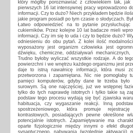
który mógłby porozmawiać z człowiekiem tak, jak 
pierwszych 16 lat intensywnej pracy wprowadzono do
informacji. Czy to dużo? Niech przykładem będzie ilość
jakie program posiadł po tym czasie o słodyczach. By
Łatwo odpowiedzieć na to pytanie przysłuchują
cukierników. Przez kolejne 10 lat badacze mieli wpr
informacji. Czy im się to uda i czy to będzie dużo? W
odniesieniu do obu pytań. Z kolei ilość modalnośc
wyposażony jest organizm człowieka jest ogromna
dźwięku, chemiczne, oddziaływań mechanicznych, p
Trudno byłoby wyliczać wszystkie rodzaje. A do teg
powierzchni i we wnętrzu każdego organizmu jest pr
daje to istną nawałnicę informacji, która musi 
przetworzona i zapamiętana. Nic nie pomogłaby 
pamięci komputerów, gdyby dane te trzeba było 
surowym. Są one najczęściej, już we wstępnej faz
tylko do tych naprawdę istotnych i tylko takie są 
podstaw tego procesu wydają się być zjawiska war
habituacja, czy wygaszanie reakcji. Inną podst
spostrzeżeniowego, która promuje rejestrację
kontrastowych, posiadających pewne określone wł
potencjalnie istotnych. Zapamiętywanie ma charak
oparte fizjologicznie między innymi o efekt dług
synaptycznego, nabywania (względnie aktywacji) 