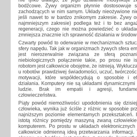
bodźcowe. Żywy organizm płynnie dostosowuje s
zachodzących w nim samym. Układy nieożywione nie
jeśli nawet to w bardzo znikomym zakresie. Żywy 
najmniejszym zakresie) podlega też i to bez ang
regeneracji, czego nie można powiedzieć o układ
zmniejsza znacznie ich sprawność działania w środow
Czwarty powód to oderwanie w mechanizmach sztuczn
sfery napędu. Tak jak w organizmach żywych sfera em
jest nierozerwalnie związana ze sferą pozna
niebiologicznych połączenie takie, po prosu nie i
robotom jest całkowicie obojętne, że istnieją. Wyklucza
u robotów prawdziwej świadomości, uczuć, twórczośc
motywacji, które współdecydują o sposobie i ef
działania. Komputery nie są układami dynamicznymi 
ludzie. Brak im empatii i agresji, fundame
człowieczeństwa.
Piąty powód niemożliwości upodobnienia się dzisi
człowieka, wynika już ściśle z różnic w sposobie p
najniższym poziomie elementarnych przekształceń. 
istotą różnicy pomiędzy maszyną zwaną człowiek
komputerem. Po prostu w układach elektronicznyc
całkowicie odmienną ideą przetwarzania informacji.