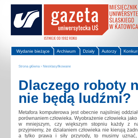
Wydanie bieżące
Archiwum
Działy
Autorzy
Konkur
Strona główna
›
Niesklasyfikowane
Dlaczego roboty 
nie będą ludźmi?
Metafora komputerowa jest obecnie najsilniej oddzi
porównaniem człowieka. Wyobrażenie człowieka jako
w mniejszym, czy większym stopniu każdy z nas.
przyjmiemy, że działaniem człowieka nie kierują żadn
a tylko prawa i siły przyrody, to musimy uznać,