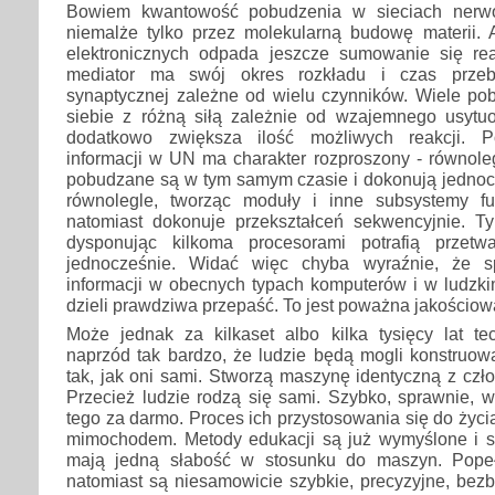
Bowiem kwantowość pobudzenia w sieciach nerwo
niemalże tylko przez molekularną budowę materii.
elektronicznych odpada jeszcze sumowanie się re
mediator ma swój okres rozkładu i czas przeb
synaptycznej zależne od wielu czynników. Wiele po
siebie z różną siłą zależnie od wzajemnego usytu
dodatkowo zwiększa ilość możliwych reakcji. P
informacji w UN ma charakter rozproszony - równole
pobudzane są w tym samym czasie i dokonują jednoc
równolegle, tworząc moduły i inne subsystemy fu
natomiast dokonuje przekształceń sekwencyjnie. T
dysponując kilkoma procesorami potrafią przetwa
jednocześnie. Widać więc chyba wyraźnie, że s
informacji w obecnych typach komputerów i w ludzk
dzieli prawdziwa przepaść. To jest poważna jakościow
Może jednak za kilkaset albo kilka tysięcy lat te
naprzód tak bardzo, że ludzie będą mogli konstruow
tak, jak oni sami. Stworzą maszynę identyczną z czł
Przecież ludzie rodzą się sami. Szybko, sprawnie, w
tego za darmo. Proces ich przystosowania się do życi
mimochodem. Metody edukacji są już wymyślone i s
mają jedną słabość w stosunku do maszyn. Popeł
natomiast są niesamowicie szybkie, precyzyjne, bez