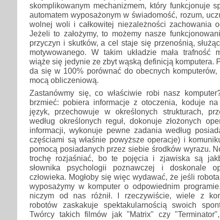
skomplikowanym mechanizmem, który funkcjonuje s
automatem wyposażonym w świadomość, rozum, uczu
wolnej woli i całkowitej niezależności zachowania 
Jeżeli to założymy, to możemy nasze funkcjonowan
przyczyn i skutków, a cel staje się przenośnią, służ
motywowanego. W takim układzie mała trafność m
wiąże się jedynie ze zbyt wąską definicją komputera. 
da się w 100% porównać do obecnych komputerów, c
mocą obliczeniową.
Zastanówmy się, co właściwie robi nasz kompute
brzmieć: pobiera informacje z otoczenia, koduje na
język, przechowuje w określonych strukturach, prz
według określonych reguł, dokonuje złożonych opera
informacji, wykonuje pewne zadania według posia
częściami są właśnie powyższe operacje) i komuniku
pomocą posiadanych przez siebie środków wyrazu. No
trochę rozjaśniać, bo te pojęcia i zjawiska są j
słownika psychologii poznawczej i doskonale op
człowieka. Mogłoby się więc wydawać, że jeśli robota
wyposażymy w komputer o odpowiednim programie, 
niczym od nas różnił. I rzeczywiście, wiele z k
robotów zaskakuje spektakularnością swoich spon
Twórcy takich filmów jak "Matrix" czy "Terminator"