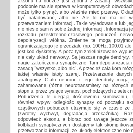
aksonu na bodźce jest zgodna z zasadą "wszystko
podobnie ma się sprawa w komputerowych obwodach 
może tylko płynąć, albo właśnie mieć przerwę. Okła
być naładowane, albo nie. Ale to nie ma nic w
przetwarzaniem informacji. Takie wyładowanie lub jeg
nie niesie sam w sobie żadnej informacji. Informacja 
rozkładu przestrzenno-czasowego pobudzeń nerwow
depolaryzacji włókna. Zmienne te mogą przyjmo
ograniczającego je przedziału (np. 100Hz, 100,01 ale
jest kod dyskretny. A poza tym zmielinizowane wypus
nie cały układ nerwowy. Są jeszcze nagie dendryty, 
nagie zakończenia synaptyczne. Tam depolaryzacja n
zasadą "wszystko, albo nic". A przecież cała kora mó
takiej właśnie istoty szarej. Przetwarzanie dan
analogowy. Ciało neuronu i jego dendryty mogą 
zahamowane (różne neurotransmitery na różnych 
stopniu, przez tysiące synaps, pochodzących z setek 
Pobudzenia te ulegają ilościowemu sumowaniu, 
również wpływ odległość synapsy od początku ak
cząstkowych pobudzeń utrzymuje się w czasie ze
(zwrotny wychwyt, degradacja przekaźnika). Ra
odpowiedź aksonu, a biorąc pod uwagę jeszcze z
kolbkach synaptycznych dostajemy tak skomplikow
przetwarzania informacji, że układy elektroniczne nie