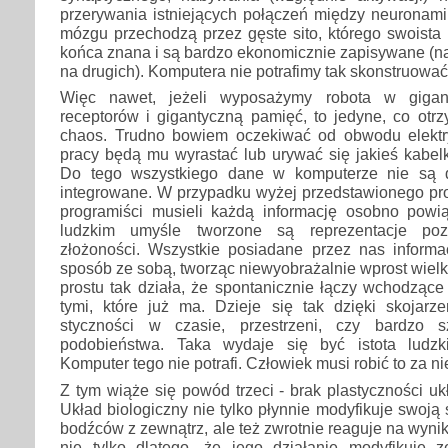
przerywania istniejących połączeń między neuronami
mózgu przechodzą przez gęste sito, którego swoista 
końca znana i są bardzo ekonomicznie zapisywane (n
na drugich). Komputera nie potrafimy tak skonstruowa
Więc nawet, jeżeli wyposażymy robota w gigant
receptorów i gigantyczną pamięć, to jedyne, co otr
chaos. Trudno bowiem oczekiwać od obwodu elektr
pracy będą mu wyrastać lub urywać się jakieś kabelk
Do tego wszystkiego dane w komputerze nie są d
integrowane. W przypadku wyżej przedstawionego pr
programiści musieli każdą informację osobno pow
ludzkim umyśle tworzone są reprezentacje po
złożoności. Wszystkie posiadane przez nas informa
sposób ze sobą, tworząc niewyobrażalnie wprost wielk
prostu tak działa, że spontanicznie łączy wchodzące
tymi, które już ma. Dzieje się tak dzięki skojar
styczności w czasie, przestrzeni, czy bardzo 
podobieństwa. Taka wydaje się być istota ludzk
Komputer tego nie potrafi. Człowiek musi robić to za ni
Z tym wiąże się powód trzeci - brak plastyczności uk
Układ biologiczny nie tylko płynnie modyfikuje swoją
bodźców z zewnątrz, ale też zwrotnie reaguje na wyniki
nie tylko dlatego, że jego działanie modyfikuje 