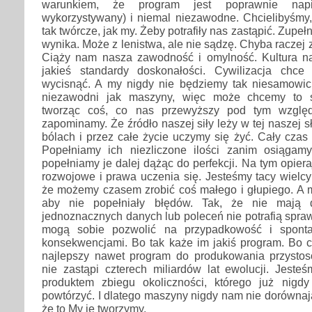
warunkiem, że program jest poprawnie nap
wykorzystywany) i niemal niezawodne. Chcielibyśmy,
tak twórcze, jak my. Żeby potrafiły nas zastąpić. Zupeł
wynika. Może z lenistwa, ale nie sądzę. Chyba raczej
Ciąży nam nasza zawodność i omylność. Kultura n
jakieś standardy doskonałości. Cywilizacja chce
wycisnąć. A my nigdy nie będziemy tak niesamowicie
niezawodni jak maszyny, więc może chcemy to 
tworząc coś, co nas przewyższy pod tym wzglę
zapominamy. Że źródło naszej siły leży w tej naszej 
bólach i przez całe życie uczymy się żyć. Cały czas
Popełniamy ich niezliczone ilości zanim osiągam
popełniamy je dalej dążąc do perfekcji. Na tym opier
rozwojowe i prawa uczenia się. Jesteśmy tacy wielcy 
że możemy czasem zrobić coś małego i głupiego. A 
aby nie popełniały błędów. Tak, że nie mają
jednoznacznych danych lub poleceń nie potrafią spra
mogą sobie pozwolić na przypadkowość i sponta
konsekwencjami. Bo tak każe im jakiś program. Bo c
najlepszy nawet program do produkowania przyst
nie zastąpi czterech miliardów lat ewolucji. Jeste
produktem zbiegu okoliczności, którego już nigd
powtórzyć. I dlatego maszyny nigdy nam nie dorówna
że to My je tworzymy.