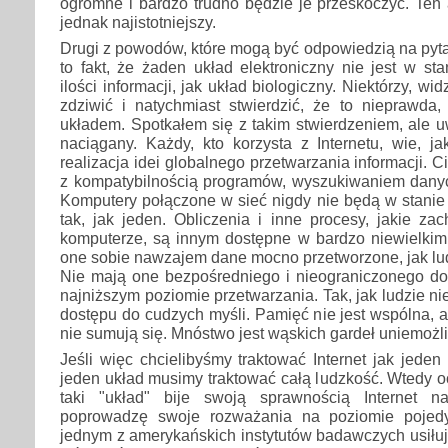
ogromne i bardzo trudno będzie je przeskoczyć. Ten 
jednak najistotniejszy.
Drugi z powodów, które mogą być odpowiedzią na pyt
to fakt, że żaden układ elektroniczny nie jest w sta
ilości informacji, jak układ biologiczny. Niektórzy, wi
zdziwić i natychmiast stwierdzić, że to nieprawda, 
układem. Spotkałem się z takim stwierdzeniem, ale 
naciągany. Każdy, kto korzysta z Internetu, wie, j
realizacja idei globalnego przetwarzania informacji. C
z kompatybilnością programów, wyszukiwaniem danyc
Komputery połączone w sieć nigdy nie będą w stanie 
tak, jak jeden. Obliczenia i inne procesy, jakie z
komputerze, są innym dostępne w bardzo niewielkim 
one sobie nawzajem dane mocno przetworzone, jak lu
Nie mają one bezpośredniego i nieograniczonego dos
najniższym poziomie przetwarzania. Tak, jak ludzie n
dostępu do cudzych myśli. Pamięć nie jest wspólna, 
nie sumują się. Mnóstwo jest wąskich gardeł uniemożli
Jeśli więc chcielibyśmy traktować Internet jak jeden
jeden układ musimy traktować całą ludzkość. Wtedy oc
taki "układ" bije swoją sprawnością Internet 
poprowadzę swoje rozważania na poziomie pojed
jednym z amerykańskich instytutów badawczych usiłuj