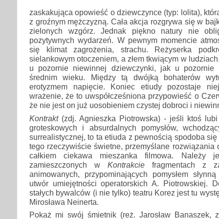
zaskakująca opowieść o dziewczynce (typ: lolita), któ
z groźnym mężczyzną. Cała akcja rozgrywa się w baj
zielonych wzgórz. Jednak piękno natury nie obl
pozytywnych wydarzeń. W pewnym momencie atmosfe
się klimat zagrożenia, strachu. Reżyserka podkr
sielankowym otoczeniem, a złem tkwiącym w ludziach
u pozornie niewinnej dziewczynki, jak u pozorni
średnim wieku. Między tą dwójką bohaterów wyt
erotyzmem napięcie. Koniec etiudy pozostaje nie
wrażenie, że to uwspółcześniona przypowieść o Czer
że nie jest on już uosobieniem czystej dobroci i niewin
Kontrakt
(zdj. Agnieszka Piotrowska) - jeśli ktoś lub
groteskowych i absurdalnych pomysłów, wchodzący
surrealistycznej, to ta etiuda z pewnością spodoba się
tego rzeczywiście świetne, przemyślane rozwiązania op
całkiem ciekawa mieszanka filmowa. Należy j
zamieszczonych w
Kontrakcie
fragmentach z za
animowanych, przypominających pomysłem słynną
utwór umiejętności operatorskich A. Piotrowskiej. 
stałych bywalców (i nie tylko) teatru Korez jest tu wyst
Mirosława Neinerta.
Pokaż mi swój śmietnik (reż. Jarosław Banaszek, zd