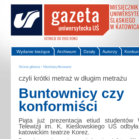
Wydanie bieżące
Archiwum
Działy
Autorzy
Konkur
Strona główna
›
Niesklasyfikowane
czyli krótki metraż w długim metrażu
Buntownicy czy
konformiści
Piąta już prezentacja etiud studentów 
Telewizji im. K. Kieślowskiego UŚ odby
katowickim teatrze Korez.