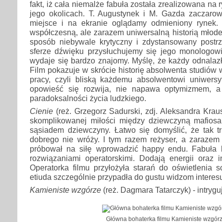
fakt, iż cała niemalże fabuła została zrealizowana na
jego okolicach. T. Augustynek i M. Gazda zaczarow
miejsce i na ekranie oglądamy odmieniony rynek. H
współczesną, ale zarazem uniwersalną historią młod
sposób niebywale krytyczny i zdystansowany postrz
sferze dźwięku przysłuchujemy się jego monologow
wydaje się bardzo znajomy. Myślę, że każdy odnalazł
Film pokazuje w skrócie historię absolwenta studiów
pracy, czyli bliską każdemu absolwentowi uniwersyt
opowieść się rozwija, nie napawa optymizmem, a
paradoksalności życia ludzkiego.
Cienie
(reż. Grzegorz Sadurski, zdj. Aleksandra Krau
skomplikowanej miłości między dziewczyną mafiosa
sąsiadem dziewczyny. Łatwo się domyślić, że tak t
dobrego nie wróży. I tym razem reżyser, a zarazem 
próbował na siłę wprowadzić happy endu. Fabuła b
rozwiązaniami operatorskimi. Dodają energii oraz i
Operatorka filmu przyłożyła starań do oświetlenia 
etiuda szczególnie przypadła do gustu widzom interesu
Kamieniste wzgórze
(reż. Dagmara Tatarczyk) - intrygu
Główna bohaterka filmu Kamieniste wzgór