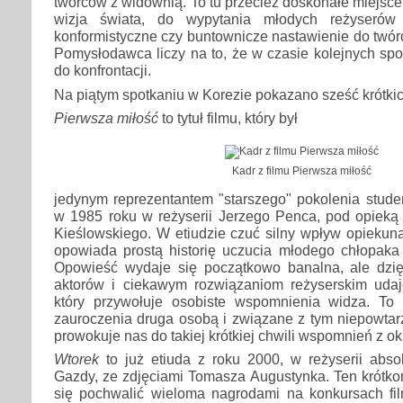
twórców z widownią. To tu przecież doskonałe miejsce
wizja świata, do wypytania młodych reżyserów
konformistyczne czy buntownicze nastawienie do twórc
Pomysłodawca liczy na to, że w czasie kolejnych spo
do konfrontacji.
Na piątym spotkaniu w Korezie pokazano sześć krótkic
Pierwsza miłość
to tytuł filmu, który był
Kadr z filmu Pierwsza miłość
jedynym reprezentantem "starszego" pokolenia stud
w 1985 roku w reżyserii Jerzego Penca, pod opieką 
Kieślowskiego. W etiudzie czuć silny wpływ opiekuna.
opowiada prostą historię uczucia młodego chłopaka 
Opowieść wydaje się początkowo banalna, ale dzię
aktorów i ciekawym rozwiązaniom reżyserskim udaje
który przywołuje osobiste wspomnienia widza. To
zauroczenia druga osobą i związane z tym niepowtar
prowokuje nas do takiej krótkiej chwili wspomnień z o
Wtorek
to już etiuda z roku 2000, w reżyserii abs
Gazdy, ze zdjęciami Tomasza Augustynka. Ten krótk
się pochwalić wieloma nagrodami na konkursach fi