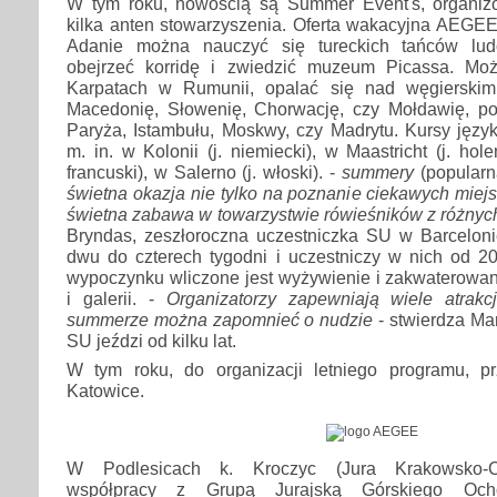
W tym roku, nowością są Summer Event's, organiz
kilka anten stowarzyszenia. Oferta wakacyjna AEGEE
Adanie można nauczyć się tureckich tańców lud
obejrzeć korridę i zwiedzić muzeum Picassa. M
Karpatach w Rumunii, opalać się nad węgierskim
Macedonię, Słowenię, Chorwację, czy Mołdawię, pod
Paryża, Istambułu, Moskwy, czy Madrytu. Kursy jęz
m. in. w Kolonii (j. niemiecki), w Maastricht (j. hol
francuski), w Salerno (j. włoski). -
summery
(popularn
świetna okazja nie tylko na poznanie ciekawych miejs
świetna zabawa w towarzystwie rówieśników z różnyc
Bryndas, zeszłoroczna uczestniczka SU w Barcelon
dwu do czterech tygodni i uczestniczy w nich od 
wypoczynku wliczone jest wyżywienie i zakwaterowa
i galerii. -
Organizatorzy zapewniają wiele atrakcj
summerze można zapomnieć o nudzie
- stwierdza Mar
SU jeździ od kilku lat.
W tym roku, do organizacji letniego programu, p
Katowice.
W Podlesicach k. Kroczyc (Jura Krakowsko-Cz
współpracy z Grupą Jurajską Górskiego Ocho