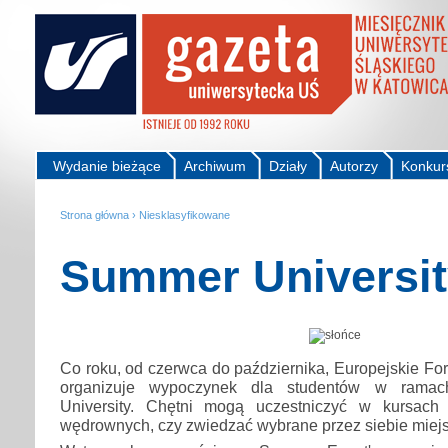
Wydanie bieżące
Archiwum
Działy
Autorzy
Konkur
Strona główna
›
Niesklasyfikowane
Summer Universit
Co roku, od czerwca do października, Europejskie 
organizuje wypoczynek dla studentów w rama
University. Chętni mogą uczestniczyć w kursach
wędrownych, czy zwiedzać wybrane przez siebie miej