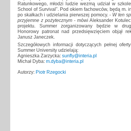
Ratunkowego, młodzi ludzie wezmą udział w szkole 
School of Survival". Pod okiem fachowców, będą m. in
po skałkach i udzielania pierwszej pomocy. -
W ten s
przyjemne z pożytecznym
- mówi Aleksander Kotulec
projektu. Summer zorganizowany będzie w drugi
Honorowy patronat nad przedsięwzięciem objął rek
Janusz Janeczek.
Szczegółowych informacji dotyczących pełnej ofe
Summer University udzielają:
Agnieszka Zarzycka:
sunfly@interia.pl
Michał Dyba:
m.dyba@interia.pl
Autorzy:
Piotr Rzegocki