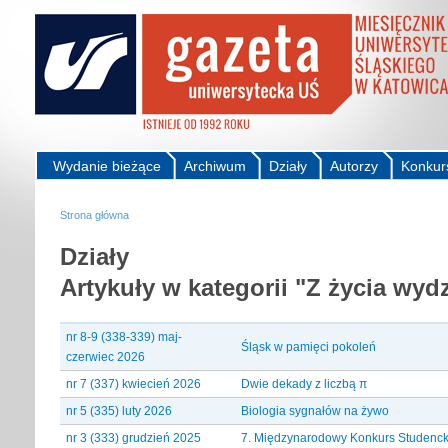
Wydanie bieżące
Archiwum
Działy
Autorzy
Konkur
Strona główna
Działy
Artykuły w kategorii "Z życia wyd
nr 8-9 (338-339) maj-
Śląsk w pamięci pokoleń
czerwiec 2026
nr 7 (337) kwiecień 2026
Dwie dekady z liczbą π
nr 5 (335) luty 2026
Biologia sygnałów na żywo
nr 3 (333) grudzień 2025
7. Międzynarodowy Konkurs Studenc