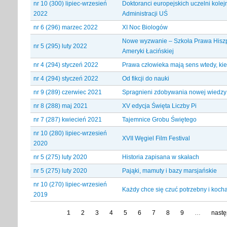
nr 10 (300) lipiec-wrzesień
Doktoranci europejskich uczelni kolej
2022
Administracji UŚ
nr 6 (296) marzec 2022
XI Noc Biologów
Nowe wyzwanie – Szkoła Prawa Hiszp
nr 5 (295) luty 2022
Ameryki Łacińskiej
nr 4 (294) styczeń 2022
Prawa człowieka mają sens wtedy, k
nr 4 (294) styczeń 2022
Od fikcji do nauki
nr 9 (289) czerwiec 2021
Spragnieni zdobywania nowej wiedzy
nr 8 (288) maj 2021
XV edycja Święta Liczby Pi
nr 7 (287) kwiecień 2021
Tajemnice Grobu Świętego
nr 10 (280) lipiec-wrzesień
XVII Węgiel Film Festival
2020
nr 5 (275) luty 2020
Historia zapisana w skałach
nr 5 (275) luty 2020
Pająki, mamuty i bazy marsjańskie
nr 10 (270) lipiec-wrzesień
Każdy chce się czuć potrzebny i koch
2019
1
2
3
4
5
6
7
8
9
…
nastę