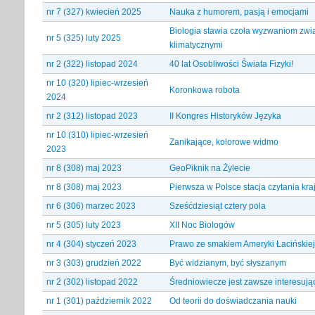
nr 7 (327) kwiecień 2025
Nauka z humorem, pasją i emocjami
Biologia stawia czoła wyzwaniom zw
nr 5 (325) luty 2025
klimatycznymi
nr 2 (322) listopad 2024
40 lat Osobliwości Świata Fizyki!
nr 10 (320) lipiec-wrzesień
Koronkowa robota
2024
nr 2 (312) listopad 2023
II Kongres Historyków Języka
nr 10 (310) lipiec-wrzesień
Zanikające, kolorowe widmo
2023
nr 8 (308) maj 2023
GeoPiknik na Żylecie
nr 8 (308) maj 2023
Pierwsza w Polsce stacja czytania kra
nr 6 (306) marzec 2023
Sześćdziesiąt cztery pola
nr 5 (305) luty 2023
XII Noc Biologów
nr 4 (304) styczeń 2023
Prawo ze smakiem Ameryki Łacińskiej
nr 3 (303) grudzień 2022
Być widzianym, być słyszanym
nr 2 (302) listopad 2022
Średniowiecze jest zawsze interesują
nr 1 (301) październik 2022
Od teorii do doświadczania nauki