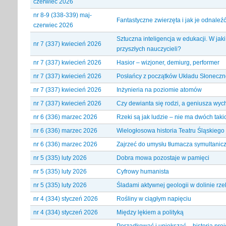
czerwiec 2026
nr 8-9 (338-339) maj-
Fantastyczne zwierzęta i jak je odnaleźć
czerwiec 2026
Sztuczna inteligencja w edukacji. W jak
nr 7 (337) kwiecień 2026
przyszłych nauczycieli?
nr 7 (337) kwiecień 2026
Hasior – wizjoner, demiurg, performer
nr 7 (337) kwiecień 2026
Posłańcy z początków Układu Słonecz
nr 7 (337) kwiecień 2026
Inżynieria na poziomie atomów
nr 7 (337) kwiecień 2026
Czy dewianta się rodzi, a geniusza wy
nr 6 (336) marzec 2026
Rzeki są jak ludzie – nie ma dwóch tak
nr 6 (336) marzec 2026
Wielogłosowa historia Teatru Śląskieg
nr 6 (336) marzec 2026
Zajrzeć do umysłu tłumacza symultanic
nr 5 (335) luty 2026
Dobra mowa pozostaje w pamięci
nr 5 (335) luty 2026
Cyfrowy humanista
nr 5 (335) luty 2026
Śladami aktywnej geologii w dolinie rze
nr 4 (334) styczeń 2026
Rośliny w ciągłym napięciu
nr 4 (334) styczeń 2026
Między lękiem a polityką
Porządkować i upiększać – historia pro