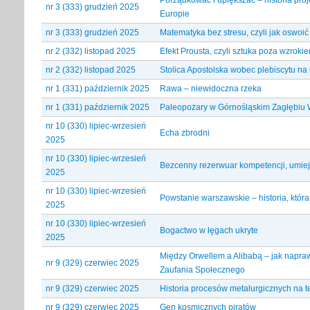
nr 3 (333) grudzień 2025
Europie
nr 3 (333) grudzień 2025
Matematyka bez stresu, czyli jak oswoi
nr 2 (332) listopad 2025
Efekt Prousta, czyli sztuka poza wzroki
nr 2 (332) listopad 2025
Stolica Apostolska wobec plebiscytu n
nr 1 (331) październik 2025
Rawa – niewidoczna rzeka
nr 1 (331) październik 2025
Paleopożary w Górnośląskim Zagłębi
nr 10 (330) lipiec-wrzesień
Echa zbrodni
2025
nr 10 (330) lipiec-wrzesień
Bezcenny rezerwuar kompetencji, umiej
2025
nr 10 (330) lipiec-wrzesień
Powstanie warszawskie – historia, która
2025
nr 10 (330) lipiec-wrzesień
Bogactwo w łęgach ukryte
2025
Między Orwellem a Alibabą – jak napra
nr 9 (329) czerwiec 2025
Zaufania Społecznego
nr 9 (329) czerwiec 2025
Historia procesów metalurgicznych na t
nr 9 (329) czerwiec 2025
Gen kosmicznych piratów