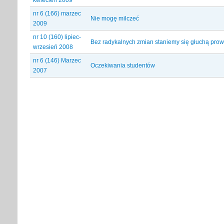
nr 6 (166) marzec
Nie mogę milczeć
2009
nr 10 (160) lipiec-
Bez radykalnych zmian staniemy się głuchą prow
wrzesień 2008
nr 6 (146) Marzec
Oczekiwania studentów
2007