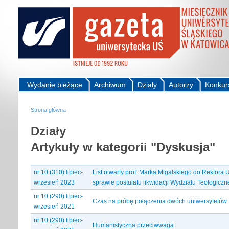
Wydanie bieżące
Archiwum
Działy
Autorzy
Konkur
Strona główna
Działy
Artykuły w kategorii "Dyskusja"
nr 10 (310) lipiec-
List otwarty prof. Marka Migalskiego do Rektora
wrzesień 2023
sprawie postulatu likwidacji Wydziału Teologicz
nr 10 (290) lipiec-
Czas na próbę połączenia dwóch uniwersytetów
wrzesień 2021
nr 10 (290) lipiec-
Humanistyczna przeciwwaga