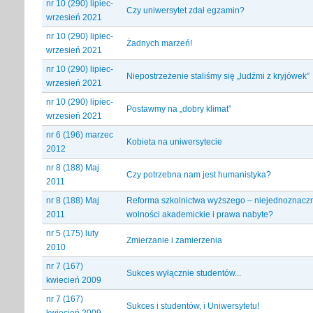
nr 10 (290) lipiec-
Czy uniwersytet zdał egzamin?
wrzesień 2021
nr 10 (290) lipiec-
Żadnych marzeń!
wrzesień 2021
nr 10 (290) lipiec-
Niepostrzeżenie staliśmy się „ludźmi z kryjówek”
wrzesień 2021
nr 10 (290) lipiec-
Postawmy na „dobry klimat”
wrzesień 2021
nr 6 (196) marzec
Kobieta na uniwersytecie
2012
nr 8 (188) Maj
Czy potrzebna nam jest humanistyka?
2011
nr 8 (188) Maj
Reforma szkolnictwa wyższego – niejednoznacz
2011
wolności akademickie i prawa nabyte?
nr 5 (175) luty
Zmierzanie i zamierzenia
2010
nr 7 (167)
Sukces wyłącznie studentów...
kwiecień 2009
nr 7 (167)
Sukces i studentów, i Uniwersytetu!
kwiecień 2009