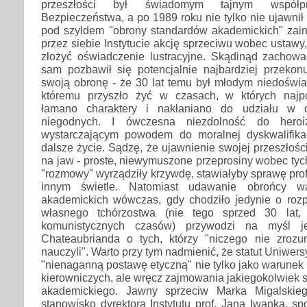
przeszłości był świadomym tajnym współpr
Bezpieczeństwa, a po 1989 roku nie tylko nie ujawnił 
pod szyldem "obrony standardów akademickich" zai
przez siebie Instytucie akcję sprzeciwu wobec ustawy
złożyć oświadczenie lustracyjne. Skądinąd zachow
sam pozbawił się potencjalnie najbardziej przeko
swoją obronę - że 30 lat temu był młodym niedoświ
któremu przyszło żyć w czasach, w których najp
łamano charaktery i nakłaniano do udziału w c
niegodnych. I ówczesna niezdolność do her
wystarczającym powodem do moralnej dyskwalifika
dalsze życie. Sądzę, że ujawnienie swojej przeszłoś
na jaw - proste, niewymuszone przeprosiny wobec tych
"rozmowy" wyrządziły krzywdę, stawiałyby sprawę pro
innym świetle. Natomiast udawanie obrońcy wa
akademickich wówczas, gdy chodziło jedynie o rozp
własnego tchórzostwa (nie tego sprzed 30 lat,
komunistycznych czasów) przywodzi na myśl j
Chateaubrianda o tych, którzy "niczego nie zrozum
nauczyli". Warto przy tym nadmienić, że statut Uniwersy
"nienaganną postawę etyczną" nie tylko jako warunek 
kierowniczych, ale wręcz zajmowania jakiegokolwiek 
akademickiego. Jawny sprzeciw Marka Migalski
stanowisko dyrektora Instytutu prof. Jana Iwanka, 