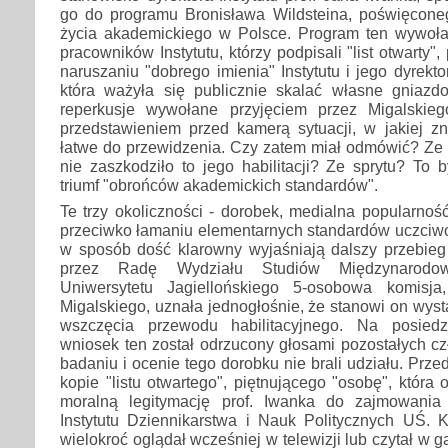
go do programu Bronisława Wildsteina, poświęcon
życia akademickiego w Polsce. Program ten wywołał 
pracowników Instytutu, którzy podpisali "list otwarty",
naruszaniu "dobrego imienia" Instytutu i jego dyrekto
która ważyła się publicznie skalać własne gniazdo
reperkusje wywołane przyjęciem przez Migalskieg
przedstawieniem przed kamerą sytuacji, w jakiej znal
łatwe do przewidzenia. Czy zatem miał odmówić? Ze 
nie zaszkodziło to jego habilitacji? Ze sprytu? To 
triumf "obrońców akademickich standardów".
Te trzy okoliczności - dorobek, medialna popularność
przeciwko łamaniu elementarnych standardów uczciwo
w sposób dość klarowny wyjaśniają dalszy przebi
przez Radę Wydziału Studiów Międzynarodow
Uniwersytetu Jagiellońskiego 5-osobowa komisja
Migalskiego, uznała jednogłośnie, że stanowi on wys
wszczęcia przewodu habilitacyjnego. Na posied
wniosek ten został odrzucony głosami pozostałych c
badaniu i ocenie tego dorobku nie brali udziału. Prze
kopie "listu otwartego", piętnującego "osobę", która
moralną legitymację prof. Iwanka do zajmowania 
Instytutu Dziennikarstwa i Nauk Politycznych UŚ. 
wielokroć oglądał wcześniej w telewizji lub czytał w 