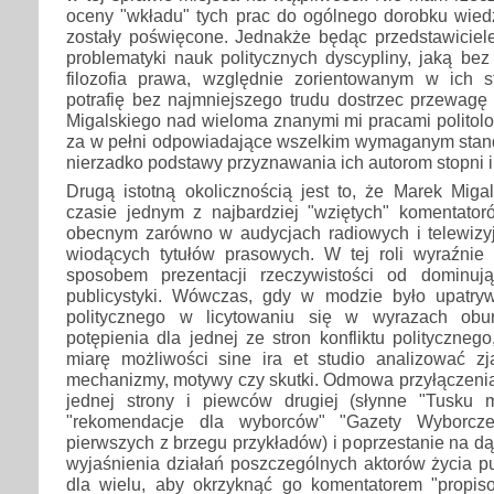
oceny "wkładu" tych prac do ogólnego dorobku wied
zostały poświęcone. Jednakże będąc przedstawiciele
problematyki nauk politycznych dyscypliny, jaką bez 
filozofia prawa, względnie zorientowanym w ich st
potrafię bez najmniejszego trudu dostrzec przewagę 
Migalskiego nad wieloma znanymi mi pracami politol
za w pełni odpowiadające wszelkim wymaganym stan
nierzadko podstawy przyznawania ich autorom stopni 
Drugą istotną okolicznością jest to, że Marek Migal
czasie jednym z najbardziej "wziętych" komentatoró
obecnym zarówno w audycjach radiowych i telewizyj
wiodących tytułów prasowych. W tej roli wyraźnie 
sposobem prezentacji rzeczywistości od dominują
publicystyki. Wówczas, gdy w modzie było upatryw
politycznego w licytowaniu się w wyrazach obur
potępienia dla jednej ze stron konfliktu politycznego
miarę możliwości sine ira et studio analizować zja
mechanizmy, motywy czy skutki. Odmowa przyłączenia
jednej strony i piewców drugiej (słynne "Tusku mu
"rekomendacje dla wyborców" "Gazety Wyborcz
pierwszych z brzegu przykładów) i poprzestanie na dą
wyjaśnienia działań poszczególnych aktorów życia p
dla wielu, aby okrzyknąć go komentatorem "propiso