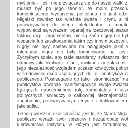
myślenie - "jeśli nie przyłączasz się do naszej walki 
musisz być po jego stronie". W moim przekonan
komentującego wydarzenia politologa nie jest udzia
Migalski również tak właśnie uważa i czyni, a n
porównywalnej do niego intelektualnej i moral
wypowiedzi są wyrazem, opartej na rzeczowej, starann
faktów, racji i argumentów, nie są zaś i nigdy nie 
wsparcia lub zaszkodzenia takim czy innym uczestnik
Nigdy nie były nastawione na osiągnięcie jakiś 
interesów, nigdy nie były formułowane na czyj
Życzyłbym sobie, aby takie standardy, zwłaszcza do
odmowy jakichkolwiek relacji, uwikłań czy zależno
jego niezależność względem uczestników życia polit
w środowisku osób aspirujących do roli analityków 
publicznego. Postrzeganie go jako "stronniczego" n
publicystów otwarcie manifestujących swoje związk
łączących naprzemiennie rolę komentatora i ucze
politycznych, świadczy o całkowitej nieznajomoś
zagubieniu, porównywalnym jedynie z traktowaniem 
jako sufitu.
Trzecią wreszcie okolicznością jest to, że Marek Miga
publiczny wyraził swój sprzeciw i dezaprobatę wo
kierownictwa Instytutu, w którym jest zatrudniony