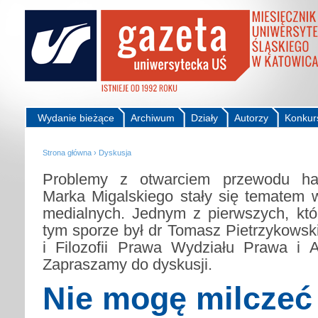
Wydanie bieżące
Archiwum
Działy
Autorzy
Konkur
Strona główna
›
Dyskusja
Problemy z otwarciem przewodu habi
Marka Migalskiego stały się tematem 
medialnych. Jednym z pierwszych, któ
tym sporze był dr Tomasz Pietrzykowski
i Filozofii Prawa Wydziału Prawa i A
Zapraszamy do dyskusji.
Nie mogę milczeć