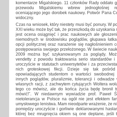
komentarze Migalskiego. 11 członków Rady oddało g
przewodu Migalskiemu wbrew jednogłośnej re
oceniającego jego dorobek naukowy. Potwór Pana Cog
widoczny.
Czas na wniosek, który niestety musi być ponury. W 
XXI wieku może być tak, że przeszkodą do uzyskania
jest ocena osiągnięć i prac naukowych ale głoszen
niemodnych w środowisku poglądów, głupawa łatka 
opcji politycznej oraz narażenie się nagłośnieniem
postępowania swojego przełożonego. W świecie nauki
2009 można być szykanowanym za poglądy. Możn
vendetty z powodu traktowania serio standardów i 
uroczyście w statutach uniwersytetów i za przeciwsta
nich groteskowej fikcji. Dzieje się tak pośró
opowiadających studentom o wartości swobodnej 
innych poglądów, pluralizmie, tolerancji i odwadze
własnych racji, z zachwytem cytujących Woltera woł
tego co mówisz, ale do końca życia będę bronił 
mówić!". W niedawnym wywiadzie prof. Paweł Ś
nietolerancja w Polsce na ogół nie jest efektem fa
umysłowego lenistwa. Mam nieodparte wrażenie, że n
pomiędzy uroczyście i gorliwie deklarowanymi hasła
której bez mrugnięcia okiem są one deptane, jeśli 