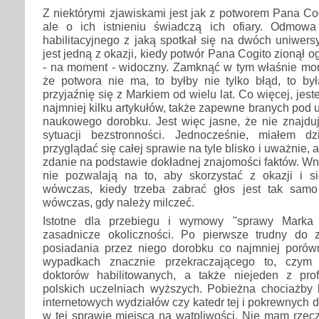
Z niektórymi zjawiskami jest jak z potworem Pana Cog
ale o ich istnieniu świadczą ich ofiary. Odmow
habilitacyjnego z jaką spotkał się na dwóch uniwers
jest jedną z okazji, kiedy potwór Pana Cogito zionął og
- na moment - widoczny. Zamknąć w tym właśnie mo
że potwora nie ma, to byłby nie tylko błąd, to by
przyjaźnię się z Markiem od wielu lat. Co więcej, je
najmniej kilku artykułów, także zapewne branych pod 
naukowego dorobku. Jest więc jasne, że nie znajduj
sytuacji bezstronności. Jednocześnie, miałem d
przyglądać się całej sprawie na tyle blisko i uważnie, 
zdanie na podstawie dokładnej znajomości faktów. Wnio
nie pozwalają na to, aby skorzystać z okazji i si
wówczas, kiedy trzeba zabrać głos jest tak sam
wówczas, gdy należy milczeć.
Istotne dla przebiegu i wymowy "sprawy Marka 
zasadnicze okoliczności. Po pierwsze trudny do 
posiadania przez niego dorobku co najmniej poró
wypadkach znacznie przekraczającego to, czym 
doktorów habilitowanych, a także niejeden z prof
polskich uczelniach wyższych. Pobieżna chociażby
internetowych wydziałów czy katedr tej i pokrewnych 
w tej sprawie miejsca na wątpliwości. Nie mam rzec