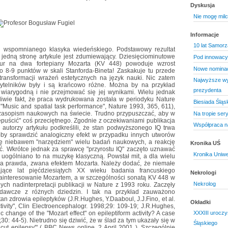
Dyskusja
Nie mogę mil
Informacje
10 lat Samor
i wspomnianego klasyka wiedeńskiego. Podstawowy rezultat
jedną stronę artykule jest zdumiewający. Dziesięciominutowe
Pod innowac
dur na dwa fortepiany Mozarta (KV 448) powoduje wzrost
Nowe nominac
i o 8-9 punktów w skali Stanforda-Bineta! Zaskakuje tu przede
transformacji wrażeń estetycznych na język nauki. Nic zatem
Najwyższe wy
ytelników były i są krańcowo różne. Można by na przykład
prezydenta
 wiarygodną i nie przejmować się jej wynikami. Wielu jednak
liwie fakt, że praca wydrukowana została w periodyku Nature
Biesiada Śląs
"Music and spatial task performance", Nature 1993, 365, 611),
czasopism naukowych na świecie. Trudno przypuszczać, aby w
Na tropie ser
epuścić" coś przeciętnego. Zgodnie z oczekiwaniami publikacja
Współpraca n
ż autorzy artykułu podkreślili, że stan podwyższonego IQ trwa
ałoby sprawdzić analogiczny efekt w przypadku innych utworów
ię niebawem "narzędziem" wielu badań naukowych, a reakcję
Kronika UŚ
. Wkrótce jednak za sprawcę "przyrostu IQ" zaczęto uznawać
Kronika Uniw
 uogólniano to na muzykę klasyczną. Powstał mit, a dla wielu
a prawda, zwana efektem Mozarta. Należy dodać, że niemałe
ające lat pięćdziesiątych XX wieku badania francuskiego
Nekrologi
 Zainteresowanie Mozartem, a w szczególności sonatą KV 448 w
Nekrolog
ych nadinterpretacji publikacji w Nature z 1993 roku. Zaczęły
dawcze z różnych dziedzin. I tak na przykład zauważono
n zdrowia epileptyków (J.R.Hughes, Y.Daaboul, J.J.Fino, et al.
Okładki
tivity", Clin Electroencephalogr. 1998;29: 109-19; J.R.Hughes,
ic change of the "Mozart effect" on epileptiform activity? A case
XXXIII urocz
;30: 44-5). Nietrudno się dziwić, że w ślad za tym ukazały się w
Śląskiego
 cut epilepsy'" ( BBC News online, 2 April 2001 ). Szczególnie