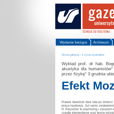
Wydanie bieżące
Archiwum
Strona główna
›
Z życia wydziałów
Wykład prof. dr hab. Bog
akustyka dla humanistów"
przez fizykę" 3 grudnia ubi
Efekt Moz
Prawie dwieście dwa lata po śmierci 
praca naukowa. Już samo zestawienie
H. Rauscher to psycholog i zarazem 
cząstki elementarne oraz teoria mózgu.