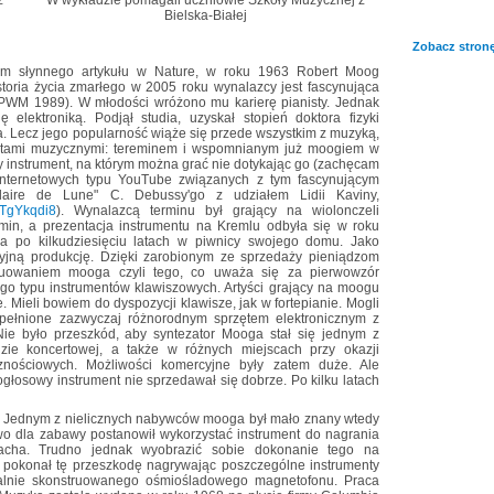
W wykładzie pomagali uczniowie Szkoły Muzycznej z
Bielska-Białej
Zobacz stronę
niem słynnego artykułu w Nature, w roku 1963 Robert Moog
toria życia zmarłego w 2005 roku wynalazcy jest fascynująca
, PWM 1989). W młodości wróżono mu karierę pianisty. Jednak
ę elektroniką. Podjął studia, uzyskał stopień doktora fizyki
a. Lecz jego popularność wiąże się przede wszystkim z muzyką,
ntami muzycznymi: tereminem i wspomnianym już moogiem w
y instrument, na którym można grać nie dotykając go (zachęcam
internetowych typu YouTube związanych z tym fascynującym
laire de Lune" C. Debussy'go z udziałem Lidii Kaviny,
4TgYkqdi8
). Wynalazcą terminu był grający na wiolonczeli
emin, a prezentacja instrumentu na Kremlu odbyła się w roku
a po kilkudziesięciu latach w piwnicy swojego domu. Jako
eryjną produkcję. Dzięki zarobionym ze sprzedaży pieniądzom
ruowaniem mooga czyli tego, co uważa się za pierwowzór
ego typu instrumentów klawiszowych. Artyści grający na moogu
e. Mieli bowiem do dyspozycji klawisze, jak w fortepianie. Mogli
ypełnione zazwyczaj różnorodnym sprzętem elektronicznym z
 Nie było przeszkód, aby syntezator Mooga stał się jednym z
dzie koncertowej, a także w różnych miejscach przy okazji
cznościowych. Możliwości komercyjne były zatem duże. Ale
ogłosowy instrument nie sprzedawał się dobrze. Po kilku latach
. Jednym z nielicznych nabywców mooga był mało znany wtedy
wo dla zabawy postanowił wykorzystać instrument do nagrania
acha. Trudno jednak wyobrazić sobie dokonanie tego na
 pokonał tę przeszkodę nagrywając poszczególne instrumenty
jalnie skonstruowanego ośmiośladowego magnetofonu. Praca