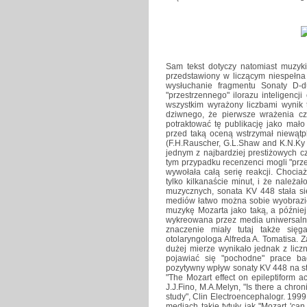
Sam tekst dotyczy natomiast muzyk
przedstawiony w liczącym niespełna 
wysłuchanie fragmentu Sonaty D-
"przestrzennego" ilorazu inteligencj
wszystkim wyrażony liczbami wynik 
dziwnego, że pierwsze wrażenia cz
potraktować tę publikację jako mało
przed taką oceną wstrzymał niewątp
(F.H.Rauscher, G.L.Shaw and K.N.Ky 
jednym z najbardziej prestiżowych 
tym przypadku recenzenci mogli "prz
wywołała całą serię reakcji. Chocia
tylko kilkanaście minut, i że należ
muzycznych, sonata KV 448 stała s
mediów łatwo można sobie wyobrazić
muzykę Mozarta jako taką, a później
wykreowana przez media uniwersaln
znaczenie miały tutaj także sięg
otolaryngologa Alfreda A. Tomatisa.
dużej mierze wynikało jednak z liczn
pojawiać się "pochodne" prace ba
pozytywny wpływ sonaty KV 448 na sta
"The Mozart effect on epileptiform ac
J.J.Fino, M.A.Melyn, "Is there a chron
study", Clin Electroencephalogr. 1999
mediach takie tytuły jak "Mozart 'can