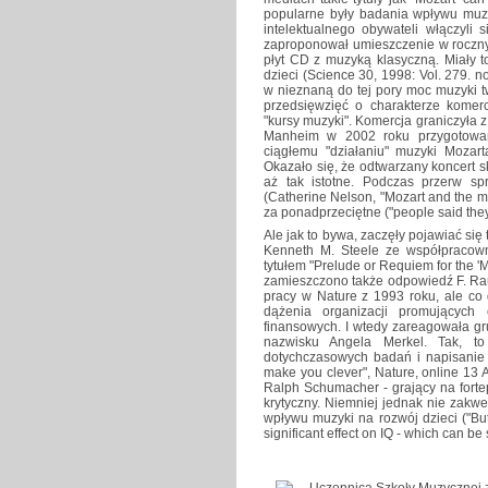
popularne były badania wpływu muzy
intelektualnego obywateli włączyli s
zaproponował umieszczenie w roczny
płyt CD z muzyką klasyczną. Miały 
dzieci (Science 30, 1998: Vol. 279. 
w nieznaną do tej pory moc muzyki tw
przedsięwzięć o charakterze komerc
"kursy muzyki". Komercja graniczyła 
Manheim w 2002 roku przygotowan
ciągłemu "działaniu" muzyki Mozar
Okazało się, że odtwarzany koncert sk
aż tak istotne. Podczas przerw 
(Catherine Nelson, "Mozart and the m
za ponadprzeciętne ("people said they d
Ale jak to bywa, zaczęły pojawiać się 
Kenneth M. Steele ze współpracow
tytułem "Prelude or Requiem for the '
zamieszczono także odpowiedź F. Raus
pracy w Nature z 1993 roku, ale co 
dążenia organizacji promujących
finansowych. I wtedy zareagowała g
nazwisku Angela Merkel. Tak, to 
dotychczasowych badań i napisanie s
make you clever", Nature, online 13 
Ralph Schumacher - grający na fortep
krytyczny. Niemniej jednak nie zak
wpływu muzyki na rozwój dzieci ("Bu
significant effect on IQ - which can be