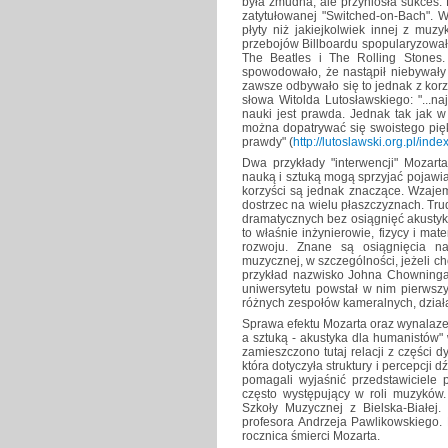
była żmudna, ale przyniosła sukces.
zatytułowanej "Switched-on-Bach". 
płyty niż jakiejkolwiek innej z mu
przebojów Billboardu spopularyzował
The Beatles i The Rolling Stones. 
spowodowało, że nastąpił niebywały 
zawsze odbywało się to jednak z korz
słowa Witolda Lutosławskiego: "...n
nauki jest prawda. Jednak tak jak 
można dopatrywać się swoistego pię
prawdy" (
http://lutoslawski.org.pl/
Dwa przykłady "interwencji" Mozar
nauką i sztuką mogą sprzyjać pojawia
korzyści są jednak znaczące. Wzajem
dostrzec na wielu płaszczyznach. Tru
dramatycznych bez osiągnięć akustyk
to właśnie inżynierowie, fizycy i mate
rozwoju. Znane są osiągnięcia na
muzycznej, w szczególności, jeżeli c
przykład nazwisko Johna Chowninga.
uniwersytetu powstał w nim pierwszy
różnych zespołów kameralnych, działa
Sprawa efektu Mozarta oraz wynalaze
a sztuką - akustyka dla humanistów"
zamieszczono tutaj relacji z części d
która dotyczyła struktury i percepcji
pomagali wyjaśnić przedstawiciele 
często występujący w roli muzyków.
Szkoły Muzycznej z Bielska-Białej.
profesora Andrzeja Pawlikowskiego.
rocznica śmierci Mozarta.