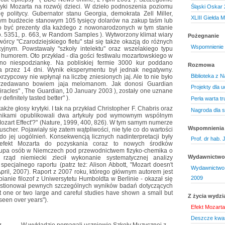
ki Mozarta na rozwój dzieci. W dzieło podnoszenia poziomu
Śląski Oskar
ię politycy. Gubernator stanu Georgia, demokrata Zell Miller,
XLIII Giełda 
m budżecie stanowym 105 tysięcy dolarów na zakup taśm lub
to być prezenty dla każdego z nowonarodzonych w tym stanie
no. 5351, p. 663, w Random Samples ). Wytworzony klimat wiary
Pożegnanie
órcy "Czarodziejskiego fletu" stał się także okazją do różnych
Wspomnienie 
yjnym. Powstawały "szkoły intelektu" oraz wszelakiego typu
z humorem. Oto przykład - dla gości festiwalu mozartowskiego w
o niespodziankę. Na pobliskiej fermie 3000 kur poddano
Rozmowa
ta przez 14 dni. Wynik eksperymentu był jednak negatywny.
Biblioteka z
rzypcowy nie wpłynął na liczbę zniesionych jaj. Ale to nie było
sprzedawano bowiem jaja melomanom. Jak donosi Guardian
Projekty dla 
iracles" , The Guardian, 10 January 2003 ), zostały one uznane
efinitely tasted better" ).
Perła warta tr
także głosy krytyki. I tak na przykład Christopher F. Chabris oraz
Nagroda dla st
nikami opublikowali dwa artykuły pod wymownym wspólnym
Mozart Effect'?" (Nature, 1999, 400, 826). W tym samym numerze
Wspomnienia
cher. Pojawiały się zatem wątpliwości, nie tyle co do wartości
do jej uogólnień. Konsekwencją licznych nadinterpretacji były
Prof. dr hab.
 efekt Mozarta do pozyskania coraz to nowych środków
rupa osób w Niemczech pod przewodnictwem fizyko-chemika o
Wydawnictwo 
rząd niemiecki zlecił wykonanie systematycznej analizy
pecjalnego raportu (patrz też: Alison Abbott, "Mozart doesn't
Wydawnictwo 
April, 2007). Raport z 2007 roku, którego głównym autorem jest
2009
ianie filozof z Uniwersytetu Humboldta w Berlinie - okazał się
westionował pewnych szczególnych wyników badań dotyczących
t one or two large and careful studies have shown a small but
Z życia wydzi
 seen over years").
Efekt Mozarta
Deszcze kwaś