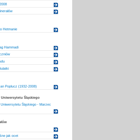
 2008
Minerałów
o Hetmanie
 Nag Hammadi
uczniów
udu
ulatki
 Jan Poplucz (1932-2008)
Uniwersytetu Śląskiego
Uniwersytetu Śląskiego - Marzec
ałów
ne jak ocet