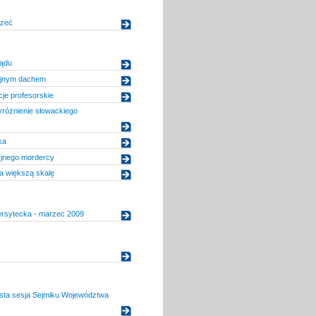
czeć
ządu
yjnym dachem
je profesorskie
różnienie słowackiego
ka
yjnego mordercy
a większą skalę
ersytecka - marzec 2009
ysta sesja Sejmiku Województwa