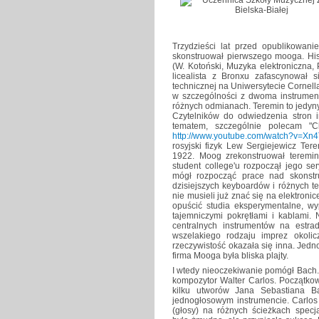
Trzydzieści lat przed opublikowa
skonstruował pierwszego mooga. His
(W. Kotoński, Muzyka elektroniczna
licealista z Bronxu zafascynował si
technicznej na Uniwersytecie Cornell
w szczególności z dwoma instrume
różnych odmianach. Teremin to jedyn
Czytelników do odwiedzenia stron 
tematem, szczególnie polecam "C
http://www.youtube.com/watch?v=Xn
rosyjski fizyk Lew Sergiejewicz Ter
1922. Moog zrekonstruował teremin
student college'u rozpoczął jego s
mógł rozpocząć prace nad skonst
dzisiejszych keyboardów i różnych t
nie musieli już znać się na elektronic
opuścić studia eksperymentalne, w
tajemniczymi pokrętłami i kablami.
centralnych instrumentów na estra
wszelakiego rodzaju imprez okoli
rzeczywistość okazała się inna. Jedn
firma Mooga była bliska plajty.
I wtedy nieoczekiwanie pomógł Bach
kompozytor Walter Carlos. Początko
kilku utworów Jana Sebastiana B
jednogłosowym instrumencie. Carlos
(głosy) na różnych ścieżkach spec