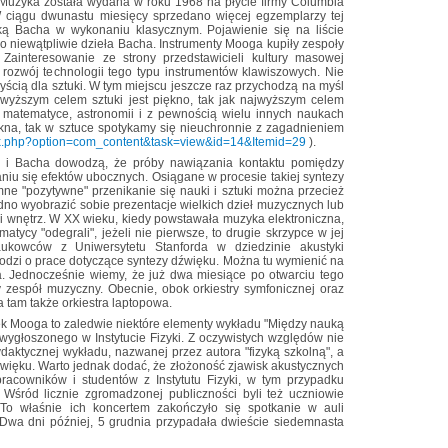
 Muzyka została wydana w roku 1968 na płycie firmy Columbia
W ciągu dwunastu miesięcy sprzedano więcej egzemplarzy tej
zyką Bacha w wykonaniu klasycznym. Pojawienie się na liście
o niewątpliwie dzieła Bacha. Instrumenty Mooga kupiły zespoły
Zainteresowanie ze strony przedstawicieli kultury masowej
rozwój technologii tego typu instrumentów klawiszowych. Nie
yścią dla sztuki. W tym miejscu jeszcze raz przychodzą na myśl
ajwyższym celem sztuki jest piękno, tak jak najwyższym celem
w matematyce, astronomii i z pewnością wielu innych naukach
kna, tak w sztuce spotykamy się nieuchronnie z zagadnieniem
index.php?option=com_content&task=view&id=14&Itemid=29
).
ta i Bacha dowodzą, że próby nawiązania kontaktu pomiędzy
niu się efektów ubocznych. Osiągane w procesie takiej syntezy
ne "pozytywne" przenikanie się nauki i sztuki można przecież
dno wyobrazić sobie prezentacje wielkich dzieł muzycznych lub
i wnętrz. W XX wieku, kiedy powstawała muzyka elektroniczna,
matycy "odegrali", jeżeli nie pierwsze, to drugie skrzypce w jej
ukowców z Uniwersytetu Stanforda w dziedzinie akustyki
hodzi o prace dotyczące syntezy dźwięku. Można tu wymienić na
 Jednocześnie wiemy, że już dwa miesiące po otwarciu tego
 zespół muzyczny. Obecnie, obok orkiestry symfonicznej oraz
 tam także orkiestra laptopowa.
k Mooga to zaledwie niektóre elementy wykładu "Między nauką
 wygłoszonego w Instytucie Fizyki. Z oczywistych względów nie
ydaktycznej wykładu, nazwanej przez autora "fizyką szkolną", a
 dźwięku. Warto jednak dodać, że złożoność zjawisk akustycznych
pracowników i studentów z Instytutu Fizyki, w tym przypadku
 Wśród licznie zgromadzonej publiczności byli też uczniowie
 To właśnie ich koncertem zakończyło się spotkanie w auli
 Dwa dni później, 5 grudnia przypadała dwieście siedemnasta