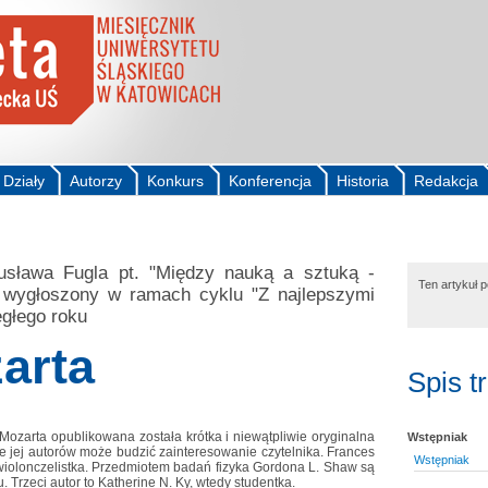
Działy
Autorzy
Konkurs
Konferencja
Historia
Redakcja
usława Fugla pt. "Między nauką a sztuką -
Ten artykuł 
 wygłoszony w ramach cyklu "Z najlepszymi
egłego roku
arta
Spis t
Mozarta opublikowana została krótka i niewątpliwie oryginalna
Wstępniak
 jej autorów może budzić zainteresowanie czytelnika. Frances
Wstępniak
wiolonczelistka. Przedmiotem badań fizyka Gordona L. Shaw są
 Trzeci autor to Katherine N. Ky, wtedy studentka.