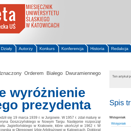
Działy
Autorzy
Konkurs
Konferencja
Historia
Redakcja
dznaczony Orderem Białego Dwuramiennego
Ten artykuł 
e wyróżnienie
ego prezydenta
Spis t
odził się 19 marca 1939 r. w Jurgowie. W 1957 r. zdał maturę w
Wstępniak
eryna Goszczyńskiego w Nowym Targu. Następnie rozpoczął
Wstępniak
etu Jagiellońskiego w Krakowie, które ukończył w 1962 r. W
dcowską w Okręgowej Izbie Arbitrażowej w Katowicach. Doktorat