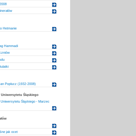
 2008
Minerałów
o Hetmanie
 Nag Hammadi
uczniów
udu
ulatki
 Jan Poplucz (1932-2008)
Uniwersytetu Śląskiego
Uniwersytetu Śląskiego - Marzec
ałów
ne jak ocet