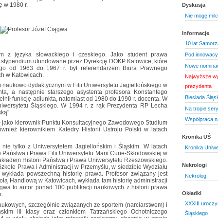
ę w 1980 r.
Dyskusja
Nie mogę mil
Informacje
10 lat Samor
łym z języka słowackiego i czeskiego. Jako student prawa
Pod innowac
ł stypendium ufundowane przez Dyrekcję DOKP Katowice, które
Nowe nominac
tego od 1963 do 1967 r. był referendarzem Biura Prawnego
ch w Katowicach.
Najwyższe wy
 naukowo dydaktycznym w Filii Uniwersytetu Jagiellońskiego w
prezydenta
ta, a następnie starszego asystenta profesora Konstantego
Biesiada Śląs
łnił funkcję adiunkta, natomiast od 1980 do 1990 r. docenta. W
iwersytetu Śląskiego. W 1994 r. z rąk Prezydenta RP Lecha
Na tropie ser
ką".
Współpraca n
ał jako kierownik Punktu Konsultacyjnego Zawodowego Studium
również kierownikiem Katedry Historii Ustroju Polski w latach
Kronika UŚ
nie tylko z Uniwersytetem Jagiellońskim i Śląskim. W latach
Kronika Uniw
 Państwa i Prawa Filii Uniwersytetu Marii Curie-Skłodowskiej w
akładem Historii Państwa i Prawa Uniwersytetu Rzeszowskiego.
Nekrologi
zkole Prawa i Administracji w Przemyślu, w siedzibie Wydziału
wykłada powszechną historię prawa. Profesor związany jest
Nekrolog
ołą Handlową w Katowicach, wykłada tam historię administracji
iągwa to autor ponad 100 publikacji naukowych z historii prawa
Okładki
o.
XXXIII urocz
ukowych, szczególnie związanych ze sportem (narciarstwem) i
ńskim III klasy oraz członkiem Tatrzańskiego Ochotniczego
Śląskiego