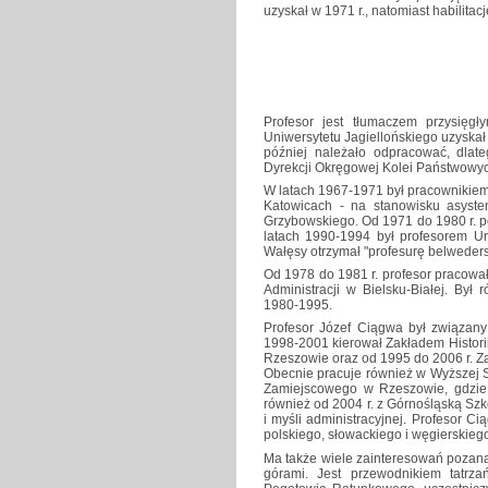
uzyskał w 1971 r., natomiast habilitacj
Profesor jest tłumaczem przysięg
Uniwersytetu Jagiellońskiego uzyska
później należało odpracować, dla
Dyrekcji Okręgowej Kolei Państwowy
W latach 1967-1971 był pracownikiem
Katowicach - na stanowisku asysten
Grzybowskiego. Od 1971 do 1980 r. pe
latach 1990-1994 był profesorem Un
Wałęsy otrzymał "profesurę belweders
Od 1978 do 1981 r. profesor pracow
Administracji w Bielsku-Białej. Był 
1980-1995.
Profesor Józef Ciągwa był związany 
1998-2001 kierował Zakładem Historii
Rzeszowie oraz od 1995 do 2006 r. Z
Obecnie pracuje również w Wyższej S
Zamiejscowego w Rzeszowie, gdzie 
również od 2004 r. z Górnośląską Szk
i myśli administracyjnej. Profesor C
polskiego, słowackiego i węgierskieg
Ma także wiele zainteresowań pozana
górami. Jest przewodnikiem tatrza