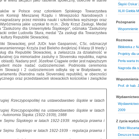
ł w wielu akcjach jako ratownik społeczny, obecnie w stanie
Śląski Oskar
waków w Polsce oraz członkiem Spiskiego Towarzystwa
XLIII Giełda 
iem Komisji Mieszanej Rządu i Mniejszości Narodowych i
e nagradzany przez ministra nauki i szkolnictwa wyższego oraz
Pożegnanie
yróżnienia jakie uzyskał to m.in.: Złoty Krzyż Zasługi, Medal
 "Zasłużony dla Uniwersytetu Śląskiego", odznaka "Zasłużony
Wspomnienie 
cki order Ludovita Stura, medal "Za zasługi dla Towarzystwa
kultury Republiki Słowackiej.
Rozmowa
iki Słowackiej, prof. JUDr. Ivan Gasparovic, CSc. odznaczył
Biblioteka z
amiennego Krzyża (rad Bieleho dvojkriza) II klasy (II triedy )
ug dla Republiki Słowackiej, a zwłaszcza za działalność w
Projekty dla 
lturalnej (za mimoriadne zasluhy o Slovensku republiku, najma
 oblasti). Nadany prof. Józefowi Ciągwie order jest najwyższym
Perła warta tr
ezydent może nadać cudzoziemcowi. Podniosła ceremonia
Nagroda dla st
m Słowacji i 2 cudzoziemcom odbyła się w Bratysławie, w
parlamentu (Narodna rada Slovenskej republiki), w obecności
ycznego oraz przedstawicieli słowackich kościołów i związków
Wspomnienia
Prof. dr hab.
Wydawnictwo 
ugiej Rzeczypospolitej na ustawodawstwo śląskie w latach
Wydawnictwo 
2009
ugiej Rzeczypospolitej na ustawodawstwo śląskie w latach
 - Autonomia Śląska: (1922-1939), 1988
w Sejmu Śląskiego w latach 1922-1939: regulacja prawna i
Z życia wydzi
Efekt Mozarta
w Sejmu Śląskiego w latach 1922-1939 - regulacja prawna i
Deszcze kwaś