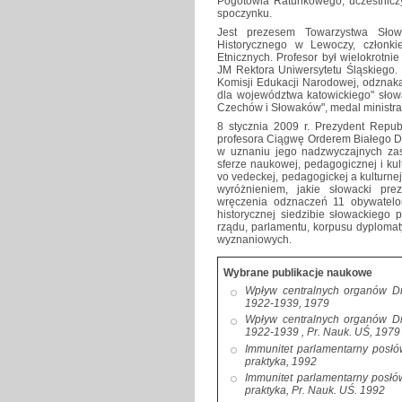
Pogotowia Ratunkowego, uczestniczy
spoczynku.
Jest prezesem Towarzystwa Sło
Historycznego w Lewoczy, członk
Etnicznych. Profesor był wielokrotni
JM Rektora Uniwersytetu Śląskiego. W
Komisji Edukacji Narodowej, odznaka
dla województwa katowickiego" słowa
Czechów i Słowaków", medal ministra 
8 stycznia 2009 r. Prezydent Republ
profesora Ciągwę Orderem Białego Dwur
w uznaniu jego nadzwyczajnych zasł
sferze naukowej, pedagogicznej i ku
vo vedeckej, pedagogickej a kulturnej
wyróżnieniem, jakie słowacki pr
wręczenia odznaczeń 11 obywatelo
historycznej siedzibie słowackiego 
rządu, parlamentu, korpusu dyplomat
wyznaniowych.
Wybrane publikacje naukowe
Wpływ centralnych organów Dr
1922-1939, 1979
Wpływ centralnych organów Dr
1922-1939 , Pr. Nauk. UŚ, 1979
Immunitet parlamentarny posłó
praktyka, 1992
Immunitet parlamentarny posłó
praktyka, Pr. Nauk. UŚ. 1992