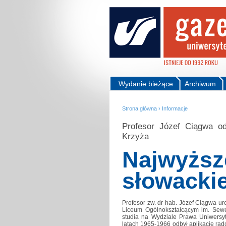
Wydanie bieżące
Archiwum
Strona główna
›
Informacje
Profesor Józef Ciągwa o
Krzyża
Najwyższ
słowacki
Profesor zw. dr hab. Józef Ciągwa ur
Liceum Ogólnokształcącym im. Sew
studia na Wydziale Prawa Uniwersyt
latach 1965-1966 odbył aplikację ra