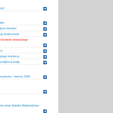
czeć
ządu
yjnym dachem
je profesorskie
różnienie słowackiego
ka
yjnego mordercy
a większą skalę
ersytecka - marzec 2009
ysta sesja Sejmiku Województwa