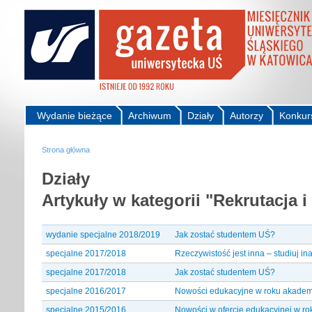
Wydanie bieżące
Archiwum
Działy
Autorzy
Konkur
Strona główna
Działy
Artykuły w kategorii "Rekrutacja i
wydanie specjalne 2018/2019
Jak zostać studentem UŚ?
specjalne 2017/2018
Rzeczywistość jest inna – studiuj in
specjalne 2017/2018
Jak zostać studentem UŚ?
specjalne 2016/2017
Nowości edukacyjne w roku akadem
specjalne 2015/2016
Nowości w ofercie edukacyjnej w r