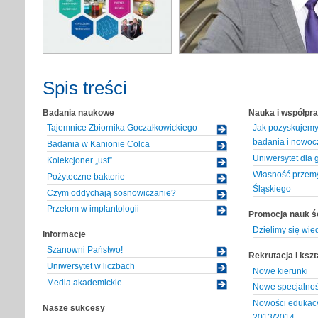
Spis treści
Badania naukowe
Nauka i współpr
Tajemnice Zbiornika Goczałkowickiego
Jak pozyskujemy 
badania i nowoc
Badania w Kanionie Colca
Uniwersytet dla 
Kolekcjoner „ust”
Własność przemy
Pożyteczne bakterie
Śląskiego
Czym oddychają sosnowiczanie?
Przełom w implantologii
Promocja nauk śc
Dzielimy się wie
Informacje
Szanowni Państwo!
Rekrutacja i kszt
Uniwersytet w liczbach
Nowe kierunki
Media akademickie
Nowe specjalnoś
Nowości edukac
Nasze sukcesy
2013/2014