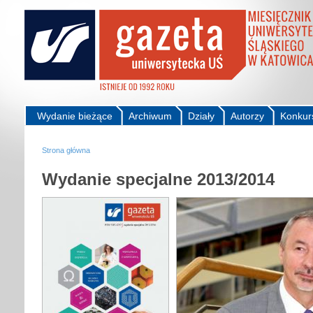
Wydanie bieżące
Archiwum
Działy
Autorzy
Konkur
Strona główna
Wydanie specjalne 2013/2014