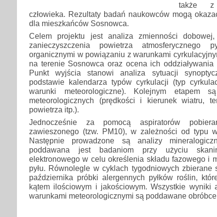
także z
człowieka. Rezultaty badań naukowców mogą okaza
dla mieszkańców Sosnowca.
Celem projektu jest analiza zmienności dobowej,
zanieczyszczenia powietrza atmosferycznego p
organicznymi w powiązaniu z warunkami cyrkulacyjny
na terenie Sosnowca oraz ocena ich oddziaływania 
Punkt wyjścia stanowi analiza sytuacji synopty
podstawie kalendarza typów cyrkulacji (typ cyrkula
warunki meteorologiczne). Kolejnym etapem s
meteorologicznych (prędkości i kierunek wiatru, te
powietrza itp.).
Jednocześnie za pomocą aspiratorów pobier
zawieszonego (tzw. PM10), w zależności od typu wys
Następnie prowadzone są analizy mineralogiczn
poddawana jest badaniom przy użyciu skani
elektronowego w celu określenia składu fazowego i 
pyłu. Równolegle w cyklach tygodniowych zbierane 
października próbki alergennych pyłków roślin, któ
kątem ilościowym i jakościowym. Wszystkie wyniki 
warunkami meteorologicznymi są poddawane obróbce s