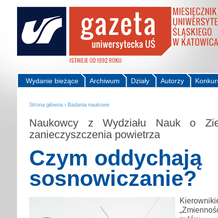
Wydanie bieżące
Archiwum
Działy
Autorzy
Konkur
Strona główna
›
Badania naukowe
Naukowcy z Wydziału Nauk o Zi
zanieczyszczenia powietrza
Czym oddychają
sosnowiczanie?
Kierow
„Zmiennoś