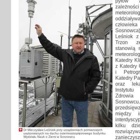
pyłów a
zależno
meteorolo
oddział
człowiek
Sosnowca)
Leśniok z 
Trzon z
stanowią s
meteorolo
Katedry Kl
z Katedry 
i Petrogr
Katedry Pal
oraz lek
Instytut
Zdrowia
Sosnow
przedsięwz
między 
interdyscy
kilku dz
Dr Mieczysław Leśniok przy urządzeniach pomiarowych
rozwiąz
usytuowanych na dachu osiemnastopiętrowego budynku
zanieczys
Wydziału Nauk o Ziemi w Sosnowcu