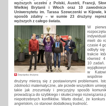
wyższych uczelni z Polski, Austrii, Francji, Sło
Wielkiej Brytanii i Włoch oraz 10 zawodnic
Uniwersytetu im. Tarasa Szewczenki w Kijowie, k
sposób zdalny – w sumie 23 drużyny repreze
wyższych z całego świata.
W pierws
rozpoc
indywidual
mieli do 
czasie 4 g
odbyły si
trakcie kt
również 4
10 zadań.
wyjątkowy
w Katow
Zwycięska drużyna
wspólni
drużyny mierzą się z postawionymi problemami. Isto
zdolności matematyczne, ale przede wszystkim umiejęt
takie jak zrozumiały i precyzyjny sposób komuni
prowadząca do szybkiego i skutecznego rozwiązania 
niepotrzebnych konfliktów. Warto dodać, że konkur
angielskim, co stanowi dodatkową trudność.