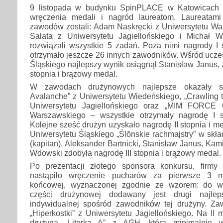
9 listopada w budynku SpinPLACE w Katowicach 
wręczenia medali i nagród laureatom. Laureatami
zawodów zostali: Adam Naskręcki z Uniwersytetu War
Salata z Uniwersytetu Jagiellońskiego i Michał 
rozwiązali wszystkie 5 zadań. Poza nimi nagrody I 
otrzymało jeszcze 26 innych zawodników. Wśród ucze
Śląskiego najlepszy wynik osiągnął Stanisław Janus, 
stopnia i brązowy medal.
W zawodach drużynowych najlepsze okazały si
Avalanche” z Uniwersytetu Wiedeńskiego, „Crawling tur
Uniwersytetu Jagiellońskiego oraz „MIM FORCE 
Warszawskiego – wszystkie otrzymały nagrodę I s
Kolejne sześć drużyn uzyskało nagrodę II stopnia i m
Uniwersytetu Śląskiego „Ślōnskie rachmajstry” w skł
(kapitan), Aleksander Bartnicki, Stanisław Janus, Ka
Wdowski zdobyła nagrodę III stopnia i brązowy medal.
Po prezentacji złotego sponsora konkursu, firmy
nastąpiło wręczenie pucharów za pierwsze 3 mi
końcowej, wyznaczonej zgodnie ze wzorem: do w
części drużynowej dodawany jest drugi najle
indywidualnej spośród zawodników tej drużyny. Z
„Hiperkostki” z Uniwersytetu Jagiellońskiego. Na II 
drużyna „Literka A” z AGH, która minimalnie w