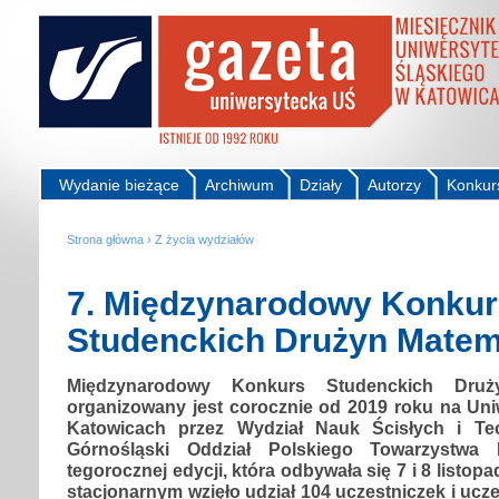
Wydanie bieżące
Archiwum
Działy
Autorzy
Konkur
Strona główna
›
Z życia wydziałów
7. Międzynarodowy Konkur
Studenckich Drużyn Mate
Międzynarodowy Konkurs Studenckich Druż
organizowany jest corocznie od 2019 roku na Uni
Katowicach przez Wydział Nauk Ścisłych i Te
Górnośląski Oddział Polskiego Towarzystwa
tegorocznej edycji, która odbywała się 7 i 8 listopa
stacjonarnym wzięło udział 104 uczestniczek i ucz