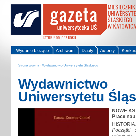
Wydanie bieżące
Archiwum
Działy
Autorzy
Konkur
Strona główna
›
Wydawnictwo Uniwersytetu Śląskiego
Wydawnictwo
Uniwersytetu Ślą
NOWE KS
Prace na
HISTOR
Początki
relacjac