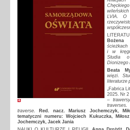
Chęckiego
wileńskich
LVIA. O k
rzeczy
współczes
LITERAT
Bożena 
ścieżkach 
i w kręgu
Studia o
Dionizego 
Beata Myt
więzi. St
literaturze 
„Fabrica Li
2025. Nr 2
– trawers
trav
erses.
traverse.
Red. nacz. Mariusz Jochemczyk, Miło
tematyczni numeru: Wojciech Kukuczka, Miłosz 
Jochemczyk, Jacek Jania
NAUKI O KULTURZE I RELIGII.
Anna Drożdż, Do