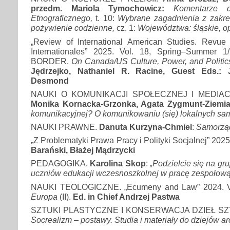
przedm. Mariola Tymochowicz:
Komentarze d
Etnograficznego,
t. 10:
Wybrane zagadnienia z zakres
pożywienie codzienne,
cz. 1:
Województwa: śląskie, op
„Review of International American Studies. Revue
Internationales” 2025. Vol. 18, Spring–Summer
BORDER.
On Canada/US Culture, Power, and Politic
Jędrzejko, Nathaniel R. Racine, Guest Eds.:
Desmond
NAUKI O KOMUNIKACJI SPOŁECZNEJ I MEDIA
Monika Kornacka-Grzonka, Agata Zygmunt-Ziemia
komunikacyjnej? O komunikowaniu (się) lokalnych s
NAUKI PRAWNE.
Danuta Kurzyna
-Chmiel
:
Samorzą
„Z Problematyki Prawa Pracy i Polityki Socjalnej” 2025.
Barański, Błażej Mądrzycki
PEDAGOGIKA.
Karolina Skop
:
„Podzielcie się na gr
uczniów edukacji wczesnoszkolnej w pracę zespołow
NAUKI TEOLOGICZNE. „Ecumeny and Law” 2024. Vo
Europa
(II).
Ed. in Chief Andrzej Pastwa
SZTUKI PLASTYCZNE I KONSERWACJA DZIEŁ SZ
Socrealizm – postawy. Studia i materiały do dziejów arc