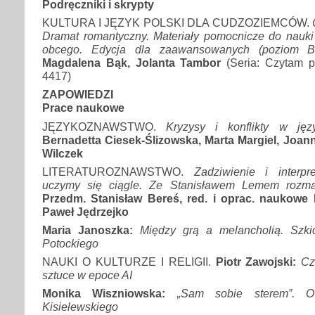
Podręczniki i skrypty
KULTURA I JĘZYK POLSKI DLA CUDZOZIEMCÓW.
Dramat romantyczny. Materiały pomocnicze do nauki 
obcego. Edycja dla zaawansowanych
(poziom 
Magdalena Bąk, Jolanta Tambor
(Seria: Czytam p
4417)
ZAPOWIEDZI
Prace naukowe
JĘZYKOZNAWSTWO.
Kryzysy i konflikty w języ
Bernadetta Ciesek-Ślizowska, Marta Margiel, Joann
Wilczek
LITERATUROZNAWSTWO.
Zadziwienie i interpret
uczymy się ciągle. Ze Stanisławem Lemem rozm
Przedm. Stanisław Bereś, red. i oprac. naukowe P
Paweł Jędrzejko
Maria Janoszka:
Między grą a melancholią. Szki
Potockiego
NAUKI O KULTURZE I RELIGII.
Piotr Zawojski:
Cz
sztuce w epoce AI
Monika Wiszniowska:
„Sam sobie sterem”. O 
Kisielewskiego