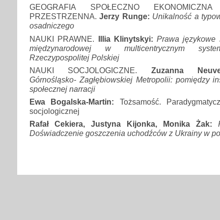
GEOGRAFIA SPOŁECZNO EKONOMICZNA
PRZESTRZENNA.
Jerzy Runge:
Unikalność a typo
osadniczego
NAUKI PRAWNE.
Illia Klinytskyi:
Prawa językowe 
międzynarodowej w multicentrycznym syst
Rzeczypospolitej Polskiej
NAUKI SOCJOLOGICZNE.
Zuzanna Neuve-
Górnośląsko- Zagłębiowskiej Metropolii: pomiędzy ins
społecznej narracji
Ewa Bogalska-Martin:
Tożsamość. Paradygmatycz
socjologicznej
Rafał Cekiera, Justyna Kijonka, Monika Żak:
Doświadczenie goszczenia uchodźców z Ukrainy w p