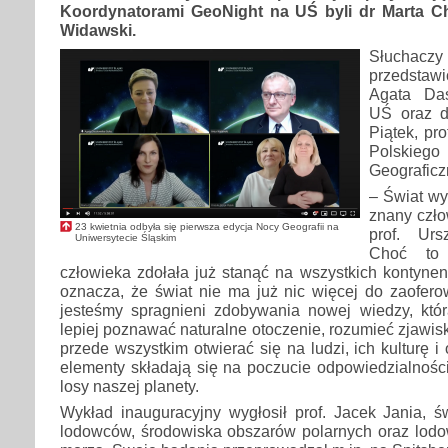
Koordynatorami GeoNight na UŚ byli dr Marta Ch
Widawski.
Słucha
przedstaw
Agata Das
UŚ oraz d
Piątek, pr
Polski
Geograficz
– Świat wy
znany czło
23 kwietnia odbyła się pierwsza edycja Nocy Geografii na
prof. Urs
Uniwersytecie Śląskim
Choć to
człowieka zdołała już stanąć na wszystkich kontynen
oznacza, że świat nie ma już nic więcej do zaofer
jesteśmy spragnieni zdobywania nowej wiedzy, kt
lepiej poznawać naturalne otoczenie, rozumieć zjawisk
przede wszystkim otwierać się na ludzi, ich kulturę i
elementy składają się na poczucie odpowiedzialnośc
losy naszej planety.
Wykład inauguracyjny wygłosił prof. Jacek Jania, ś
lodowców, środowiska obszarów polarnych oraz lo