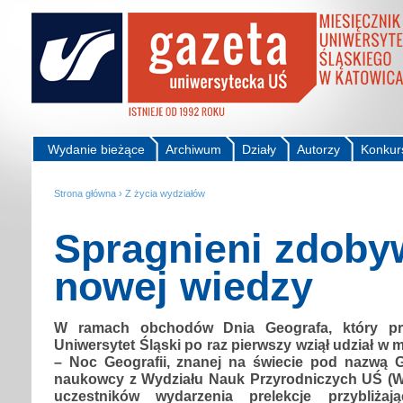
Wydanie bieżące
Archiwum
Działy
Autorzy
Konkur
Strona główna
›
Z życia wydziałów
Spragnieni zdoby
nowej wiedzy
W ramach obchodów Dnia Geografa, który prz
Uniwersytet Śląski po raz pierwszy wziął udział w 
– Noc Geografii, znanej na świecie pod nazwą Ge
naukowcy z Wydziału Nauk Przyrodniczych UŚ (W
uczestników wydarzenia prelekcje przybliżają