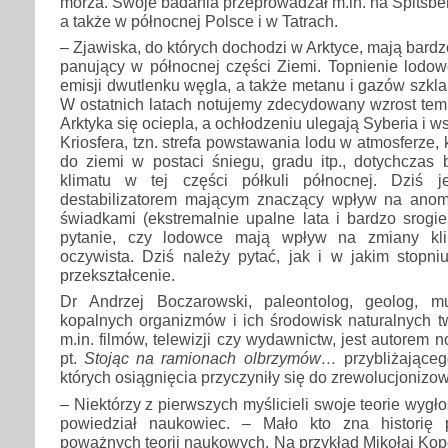
morza. Swoje badania przeprowadzał m.in. na Spitsberg
a także w północnej Polsce i w Tatrach.
– Zjawiska, do których dochodzi w Arktyce, mają bard
panujący w północnej części Ziemi. Topnienie lodow
emisji dwutlenku węgla, a także metanu i gazów szkla
W ostatnich latach notujemy zdecydowany wzrost temp
Arktyka się ociepla, a ochłodzeniu ulegają Syberia i 
Kriosfera, tzn. strefa powstawania lodu w atmosferze, 
do ziemi w postaci śniegu, gradu itp., dotychczas b
klimatu w tej części półkuli północnej. Dziś j
destabilizatorem mającym znaczący wpływ na anoma
świadkami (ekstremalnie upalne lata i bardzo srogi
pytanie, czy lodowce mają wpływ na zmiany kli
oczywista. Dziś należy pytać, jak i w jakim stopn
przekształcenie.
Dr Andrzej Boczarowski, paleontolog, geolog, mu
kopalnych organizmów i ich środowisk naturalnych t
m.in. filmów, telewizji czy wydawnictw, jest autorem
pt.
Stojąc na ramionach olbrzymów…
przybliżające
których osiągnięcia przyczyniły się do zrewolucjonizo
– Niektórzy z pierwszych myślicieli swoje teorie wygło
powiedział naukowiec. – Mało kto zna historię 
poważnych teorii naukowych. Na przykład Mikołaj Kope