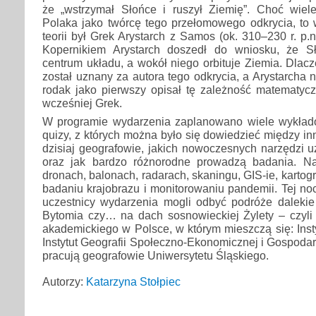
że „wstrzymał Słońce i ruszył Ziemię”. Choć wiele
Polaka jako twórcę tego przełomowego odkrycia, to 
teorii był Grek Arystarch z Samos (ok. 310–230 r. p.n.
Kopernikiem Arystarch doszedł do wniosku, że S
centrum układu, a wokół niego orbituje Ziemia. Dlac
został uznany za autora tego odkrycia, a Arystarcha 
rodak jako pierwszy opisał tę zależność matematycz
wcześniej Grek.
W programie wydarzenia zaplanowano wiele wykład
quizy, z których można było się dowiedzieć między in
dzisiaj geografowie, jakich nowoczesnych narzędzi 
oraz jak bardzo różnorodne prowadzą badania. N
dronach, balonach, radarach, skaningu, GIS-ie, kartogra
badaniu krajobrazu i monitorowaniu pandemii. Tej no
uczestnicy wydarzenia mogli odbyć podróże dalekie i
Bytomia czy… na dach sosnowieckiej Żylety – czyl
akademickiego w Polsce, w którym mieszczą się: Inst
Instytut Geografii Społeczno-Ekonomicznej i Gospodar
pracują geografowie Uniwersytetu Śląskiego.
Autorzy:
Katarzyna Stołpiec