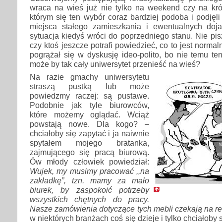
wraca na wieś już nie tylko na weekend czy na krót
którym się ten wybór coraz bardziej podoba i podjęli
miejsca stałego zamieszkania i ewentualnych doja
sytuacja kiedyś wróci do poprzedniego stanu. Nie pi
czy ktoś jeszcze potrafi powiedzieć, co to jest norm
pogrążał się w dyskusję ideo-polito, bo nie temu ten
może by tak cały uniwersytet przenieść na wieś?
Na razie gmachy uniwersytetu
straszą pustką lub może
powiedzmy raczej: są pustawe.
Podobnie jak tyle biurowców,
które możemy oglądać. Wciąż
powstają nowe. Dla kogo? –
chciałoby się zapytać i ja naiwnie
spytałem mojego bratanka,
zajmującego się pracą biurową.
Ów młody człowiek powiedział:
Wujek, my musimy pracować ,,na
zakładkę”, tzn. mamy za mało
biurek, by zaspokoić potrzeby
wszystkich chętnych do pracy.
Nasze zamówienia dotyczące tych mebli czekają na re
w niektórych branżach coś się dzieje i tylko chciałoby 