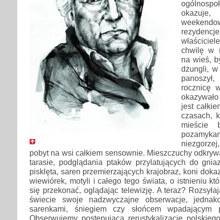
ogólnospo
okazuje
weekendow
rezydencje
właścicie
chwilę w 
na wieś, b
dżungli, w
panoszył,
rocznicę 
okazywało
jest całki
czasach, k
mieście 
pozamykan
niezgorzej
pobyt na wsi całkiem sensownie. Mieszczuchy odkrywa
tarasie, podglądania ptaków przylatujących do gnia
pisklęta, saren przemierzających krajobraz, koni dok
wiewiórek, motyli i całego tego świata, o istnieniu k
się przekonać, oglądając telewizję. A teraz? Rozsyła
świecie swoje nadzwyczajne obserwacje, jednak
sarenkami, śniegiem czy słońcem wpadającym 
Obserwujemy postępującą rerustykalizację polskiego