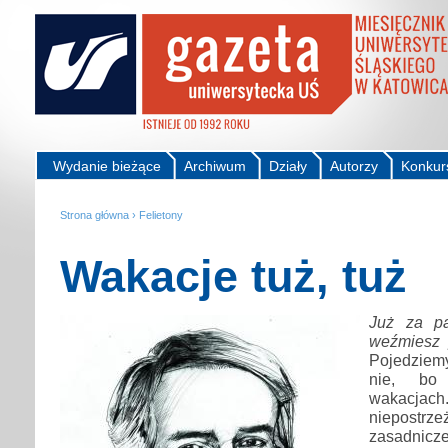
Wydanie bieżące
Archiwum
Działy
Autorzy
Konkur
Strona główna
›
Felietony
Wakacje tuż, tuż
Już za pa
weźmiesz 
Pojedziem
nie, bo
wakacjach
niepostr
zasadnicz