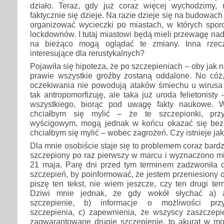
działo. Teraz, gdy już coraz więcej wychodzimy,
faktycznie się dzieje. Na razie dzieje się na budowach
organizować wycieczki po miastach, w których spor
lockdownów. I tutaj miastowi będą mieli przewagę nad
na bieżąco mogą oglądać te zmiany. Inna rzec
interesujące dla rerustykalnych?
Pojawiła się hipoteza, że po szczepieniach – oby jak
prawie wszystkie groźby zostaną oddalone. No cóż
oczekiwania nie powodują ataków śmiechu u wirusa
tak antropomorfizuję, ale taka już uroda felietonist
wszystkiego, biorąc pod uwagę fakty naukowe. 
chciałbym się mylić – że te szczepionki, pr
wyścigowym, mogą jednak w końcu okazać się bez
chciałbym się mylić – wobec zagrożeń. Czy istnieje jak
Dla mnie osobiście staje się to problemem coraz bard
szczepiony po raz pierwszy w marcu i wyznaczono mi
21 maja. Parę dni przed tym terminem zadzwoniła 
szczepień, by poinformować, że jestem przeniesiony o
piszę ten tekst, nie wiem jeszcze, czy ten drugi ter
Dziwi mnie jednak, że gdy wokół słychać a) 
szczepienie, b) informacje o możliwości przy
szczepienia, c) zapewnienia, że wszyscy zaszczepi
zagwarantowane drugie szczepienie, to akurat w mo