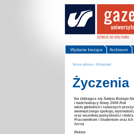
Wydanie bieżące
Archiwum
Strona główna
›
Wstępniak
Życzenia
Na zbliżające się
Święta Bożego Na
i nadchodzący
Nowy 2006 Rok
wielu głębokich i radosnych przeży
wewnętrznego spokoju, wytrwałości
oraz wszelkiej pomyślności i dobra
Pracownikom i Studentom oraz Ich
życzą
Rektor