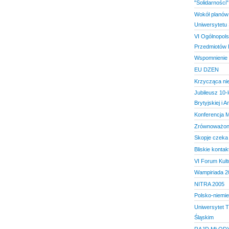
"Solidarności"
Wokół planów
Uniwersytetu 
VI Ogólnopols
Przedmiotów 
Wspomnienie 
EU DZEN
Krzycząca ni
Jubileusz 10-le
Brytyjskiej i 
Konferencja 
Zrównoważon
Skopje czeka n
Bliskie kontak
VI Forum Kult
Wampiriada 2
NITRA 2005
Polsko-niemi
Uniwersytet T
Śląskim
RAJD MŁOD