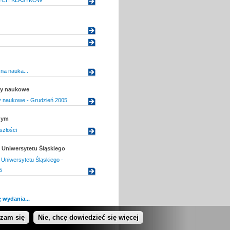
na nauka...
uły naukowe
uły naukowe - Grudzień 2005
nym
szłości
Uniwersytetu Śląskiego
Uniwersytetu Śląskiego -
5
 wydania...
dzam się
Nie, chcę dowiedzieć się więcej