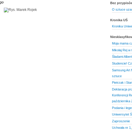
ego
Bez przypisó
O sztuce uza
Kronika UŚ
Kronika Uniw
Niesklasyfik
Moja mama c
Mikołaj Rej w 
Śladami Albert
Studencie! Czy
Samsung Art M
sztuce
Pietrzak i Sta
Deklaracja pr
Konferencji R
października 
Podania i leg
Uniwersytet Ś
Zaproszenie
Uchwała nr 1,