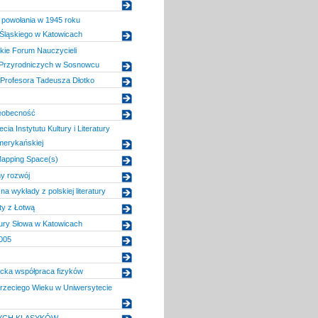
 powołania w 1945 roku
Śląskiego w Katowicach
kie Forum Nauczycieli
Przyrodniczych w Sosnowcu
Profesora Tadeusza Dłotko
eobecność
cia Instytutu Kultury i Literatury
Amerykańskiej
Mapping Space(s)
y rozwój
a wykłady z polskiej literatury
ty z Łotwą
ury Słowa w Katowicach
005
ecka współpraca fizyków
rzeciego Wieku w Uniwersytecie
YCH KLASYKÓW