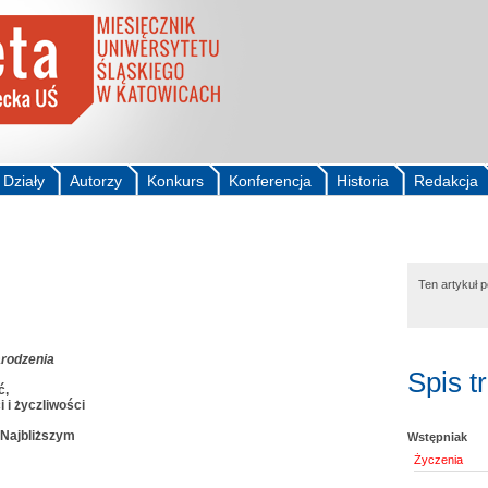
Działy
Autorzy
Konkurs
Konferencja
Historia
Redakcja
Ten artykuł 
rodzenia
Spis t
ć,
 i życzliwości
 Najbliższym
Wstępniak
Życzenia