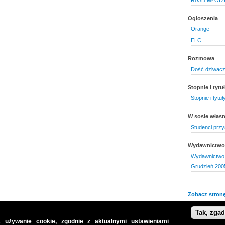
Ogłoszenia
Orange
ELC
Rozmowa
Dość dziwacz
Stopnie i tyt
Stopnie i tyt
W sosie włas
Studenci przy
Wydawnictwo 
Wydawnictwo 
Grudzień 200
Zobacz stronę
Tak, zga
 używanie cookie, zgodnie z aktualnymi ustawieniami