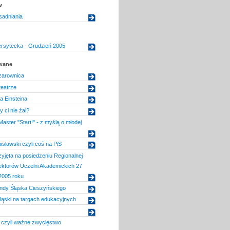
w
sadniania
ersytecka - Grudzień 2005
owane
zarownica
teatrze
a Einsteina
 ci nie żal?
aster "Start!" - z myślą o młodej
nisławski czyli coś na PiS
zyjęta na posiedzeniu Regionalnej
ektorów Uczelni Akademickich 27
2005 roku
endy Śląska Cieszyńskiego
ląski na targach edukacyjnych
 czyli ważne zwycięstwo