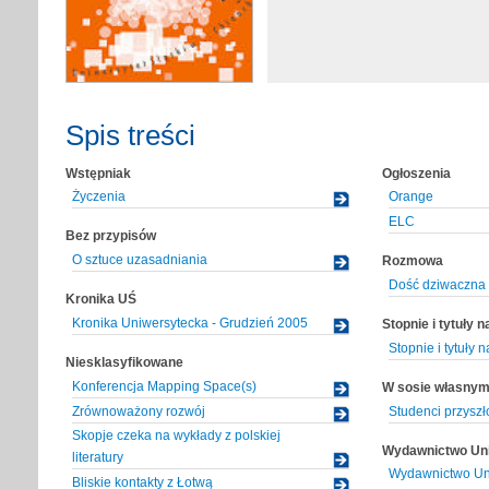
Spis treści
Wstępniak
Ogłoszenia
Życzenia
Orange
ELC
Bez przypisów
O sztuce uzasadniania
Rozmowa
Dość dziwaczna 
Kronika UŚ
Kronika Uniwersytecka - Grudzień 2005
Stopnie i tytuły 
Stopnie i tytuły
Niesklasyfikowane
Konferencja Mapping Space(s)
W sosie własny
Zrównoważony rozwój
Studenci przyszł
Skopje czeka na wykłady z polskiej
Wydawnictwo Uni
literatury
Wydawnictwo Uni
Bliskie kontakty z Łotwą