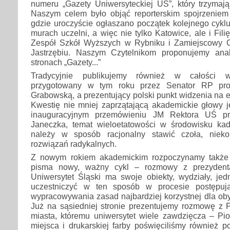
numeru „Gazety Uniwersyteckiej UŚ”, który trzymaj
Naszym celem było objąć reporterskim spojrzeniem 
gdzie uroczyście ogłaszano początek kolejnego cykl
murach uczelni, a więc nie tylko Katowice, ale i Fil
Zespół Szkół Wyższych w Rybniku i Zamiejscowy 
Jastrzębiu. Naszym Czytelnikom proponujemy ana
stronach „Gazety...”
Tradycyjnie publikujemy również w całości wy
przygotowany w tym roku przez Senator RP pro
Grabowską, a prezentujący polski punkt widzenia na e
Kwestię nie mniej zaprzątającą akademickie głowy j
inauguracyjnym przemówieniu JM Rektora UŚ pro
Janeczka, temat wieloetatowości w środowisku ka
należy w sposób racjonalny stawić czoła, nieko
rozwiązań radykalnych.
Z nowym rokiem akademickim rozpoczynamy także
pisma nowy, ważny cykl – rozmowy z prezydenta
Uniwersytet Śląski ma swoje obiekty, wydziały, jed
uczestniczyć w ten sposób w procesie postępuj
wypracowywania zasad najbardziej korzystnej dla ob
Już na sąsiedniej stronie prezentujemy rozmowę z 
miasta, któremu uniwersytet wiele zawdzięcza – Pi
miejsca i drukarskiej farby poświęciliśmy również