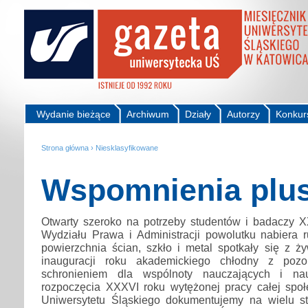
Wydanie bieżące
Archiwum
Działy
Autorzy
Konkur
Strona główna
›
Niesklasyfikowane
Wspomnienia plus
Otwarty szeroko na potrzeby studentów i badaczy
Wydziału Prawa i Administracji powolutku nabiera
powierzchnia ścian, szkło i metal spotkały się z ż
inauguracji roku akademickiego chłodny z pozo
schronieniem dla wspólnoty nauczających i na
rozpoczęcia XXXVI roku wytężonej pracy całej społ
Uniwersytetu Śląskiego dokumentujemy na wielu s