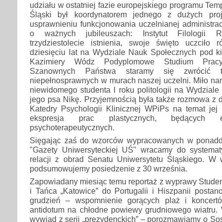
udziału w ostatniej fazie europejskiego programu Tem
Śląski był koordynatorem jednego z dużych pro
usprawnieniu funkcjonowania uczelnianej administra
o ważnych jubileuszach: Instytut Filologii R
trzydziestolecie istnienia, swoje święto uczciło 
dziesięciu lat na Wydziale Nauk Społecznych pod ki
Kazimiery Wódz Podyplomowe Studium Pracy
Szanownych Państwa staramy się zwrócić 
niepełnosprawnych w murach naszej uczelni. Miło na
niewidomego studenta I roku politologii na Wydzial
jego psa Nikę. Przyjemnością była także rozmowa z d
Katedry Psychologii Klinicznej WPiPs na temat jej 
ekspresja prac plastycznych, będących e
psychoterapeutycznych.
Sięgając zaś do wzorców wypracowanych w ponaddzies
"Gazety Uniwersyteckiej UŚ" wracamy do systemat
relacji z obrad Senatu Uniwersytetu Śląskiego. W
podsumowujemy posiedzenie z 30 września.
Zapowiadany miesiąc temu reportaż z wyprawy Studen
i Tańca „Katowice” do Portugalii i Hiszpanii posta
grudzień – wspomnienie gorących plaż i koncert
antidotum na chłodne powiewy grudniowego wiatru. 
wywiad z serii „prezydenckich” – porozmawiamy o 