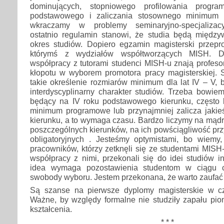
dominujących, stopniowego profilowania progra
podstawowego i zaliczania stosownego minimum 
wkraczamy w problemy seminaryjno-specjalizac
ostatnio regulamin stanowi, że studia będą między
okres studiów. Dopiero egzamin magisterski przep
którymś z wydziałów współtworzących MISH. Dz
współpracy z tutorami studenci MISH-u znają profeso
kłopotu w wyborem promotora pracy magisterskiej.
takie określenie rozmiarów minimum dla lat IV – V,
interdyscyplinarny charakter studiów. Trzeba bowie
będący na IV roku podstawowego kierunku, często 
minimum programowe lub przynajmniej zalicza jakie
kierunku, a to wymaga czasu. Bardzo liczymy na mąd
poszczególnych kierunków, na ich powściągliwość przy
obligatoryjnych . Jesteśmy optymistami, bo wiemy,
pracowników, którzy zetknęli się ze studentami MISH-
współpracy z nimi, przekonali się do idei studiów in
idea wymaga pozostawienia studentom w ciągu c
swobody wyboru. Jestem przekonana, że warto zaufać ic
Są szanse na pierwsze dyplomy magisterskie w cz
Ważne, by względy formalne nie studziły zapału pio
kształcenia.
* * *