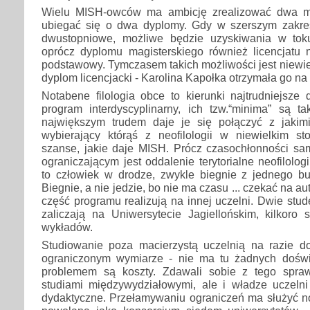
Wielu MISH-owców ma ambicję zrealizować dwa m
ubiegać się o dwa dyplomy. Gdy w szerszym zakres
dwustopniowe, możliwe będzie uzyskiwania w to
oprócz dyplomu magisterskiego również licencjatu 
podstawowy. Tymczasem takich możliwości jest niewie
dyplom licencjacki - Karolina Kapołka otrzymała go na
Notabene filologia obce to kierunki najtrudniejs
program interdyscyplinarny, ich tzw.“minima” są t
największym trudem daje je się połączyć z jakim
wybierający którąś z neofilologii w niewielkim 
szanse, jakie daje MISH. Prócz czasochłonności sa
ograniczającym jest oddalenie terytorialne neofilolo
to człowiek w drodze, zwykle biegnie z jednego 
Biegnie, a nie jedzie, bo nie ma czasu ... czekać na au
część programu realizują na innej uczelni. Dwie stu
zaliczają na Uniwersytecie Jagiellońskim, kilkoro
wykładów.
Studiowanie poza macierzystą uczelnią na razie d
ograniczonym wymiarze - nie ma tu żadnych doświ
problemem są koszty. Zdawali sobie z tego spraw
studiami międzywydziałowymi, ale i władze uczeln
dydaktyczne. Przełamywaniu ograniczeń ma służyć no