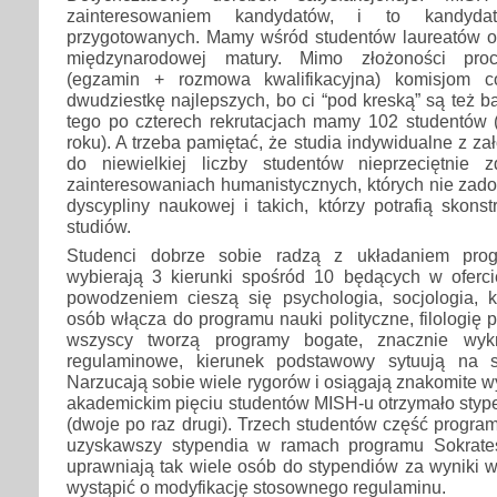
zainteresowaniem kandydatów, i to kandyd
przygotowanych. Mamy wśród studentów laureatów o
międzynarodowej matury. Mimo złożoności proce
(egzamin + rozmowa kwalifikacyjna) komisjom c
dwudziestkę najlepszych, bo ci “pod kreską” są też b
tego po czterech rekrutacjach mamy 102 studentów 
roku). A trzeba pamiętać, że studia indywidualne z z
do niewielkiej liczby studentów nieprzeciętnie 
zainteresowaniach humanistycznych, których nie zado
dyscypliny naukowej i takich, którzy potrafią skon
studiów.
Studenci dobrze sobie radzą z układaniem pro
wybierają 3 kierunki spośród 10 będących w oferc
powodzeniem cieszą się psychologia, socjologia, k
osób włącza do programu nauki polityczne, filologię po
wszyscy tworzą programy bogate, znacznie wyk
regulaminowe, kierunek podstawowy sytuują na s
Narzucają sobie wiele rygorów i osiągają znakomite w
akademickim pięciu studentów MISH-u otrzymało stype
(dwoje po raz drugi). Trzech studentów część program
uzyskawszy stypendia w ramach programu Sokrates
uprawniają tak wiele osób do stypendiów za wyniki w
wystąpić o modyfikację stosownego regulaminu.