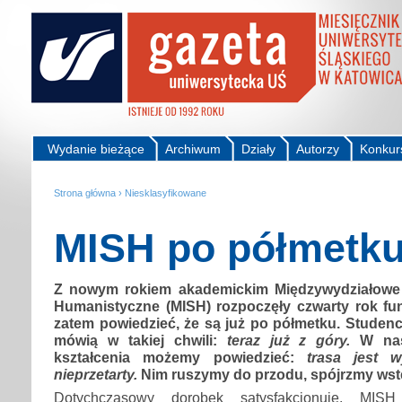
Wydanie bieżące
Archiwum
Działy
Autorzy
Konkur
Strona główna
›
Niesklasyfikowane
MISH po półmetk
Z nowym rokiem akademickim Międzywydziałowe 
Humanistyczne (MISH) rozpoczęły czwarty rok f
zatem powiedzieć, że są już po półmetku. Studen
mówią w takiej chwili:
teraz już z góry.
W nas
kształcenia możemy powiedzieć:
trasa jest wy
nieprzetarty.
Nim ruszymy do przodu, spójrzmy wst
Dotychczasowy dorobek satysfakcjonuje. MIS