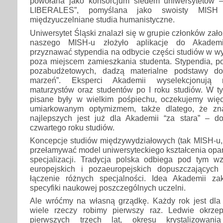
powołana jako konsorcjum siedem uniwersytetó
LIBERALES”, pomyślana jako swoisty MISH 
międzyuczelniane studia humanistyczne.
Uniwersytet Śląski znalazł się w grupie członków zało
naszego MISH-u złożyło aplikacje do Akademi
przyznawać stypendia na odbycie części studiów w w
poza miejscem zamieszkania studenta. Stypendia, 
pozabudżetowych, dadzą materialne podstawy do 
marzeń”. Eksperci Akademii wyselekcjonują n
maturzystów oraz studentów po I roku studiów. W t
pisane były w wielkim pośpiechu, oczekujemy więc
umiarkowanym optymizmem, także dlatego, że zn
najlepszych jest już dla Akademii “za stara” – do
czwartego roku studiów.
Koncepcje studiów międzywydziałowych (tak MISH-u, j
przełamywać model uniwersyteckiego kształcenia opar
specjalizacji. Tradycja polska odbiega pod tym 
europejskich i pozaeuropejskich dopuszczających
łączenie różnych specjalności. Idea Akademii za
specyfiki naukowej poszczególnych uczelni.
Ale wróćmy na własną grządkę. Każdy rok jest dla 
wiele rzeczy robimy pierwszy raz. Ledwie okrze
pierwszych trzech lat, okresu krystalizowani