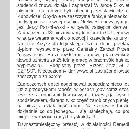
studencki znowu działa i zaprasza! W środę 5 kwietn
otwarcie, na którym byli obecni przedstawiciele u
klubowicze. Obydwie te zaszczytne funkcje nierzadko 
podwójnie szacownej osobie. Niekwestionowanym pr
jest Jerzy Parzniewski - w cywilu zastępca kierown
Zaopatrzenia UŚ, niezrównany felietonista GU, tego w
w aurze weterana walk o rozwój i krzewienie kultury 
Na ręce Krzysztofa Irzyńskiego, szefa klubu, przeka
dyplom, wystawiony przez Centralny Zarząd Przem
"obywatelowi Parzniewskiemu Janowi, pracowniko
dowód uznania za 25-letnią pracę w przemyśle hutnicz
wypłowiała). " Podpisany przez "Przew. Zarz. Gł. 
CZPSS". Niecodzienny dar wywołał zasłużone owacj
zaszczytnie za barem.
Zaproszonych gości podejmował gospodarz nieco jes
już z przebłyskami radości w oczach (oby coraz częśc
jeszcze z kłopotami finansowymi, inwestycja była 
spodziewałem, dlatego tylko część zarobionych pien
na bieżącą działalność klubu. Na szczęście ludzie
dokładnie co do jednego... i się uśmiechają, co 
miejsce w różnych innych dyskotekach. "
Trzynastomiesięczny przestój w działalności Rem