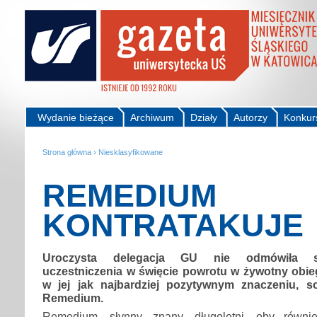
Wydanie bieżące
Archiwum
Działy
Autorzy
Konkur
Strona główna
›
Niesklasyfikowane
REMEDIUM
KONTRATAKUJE
Uroczysta delegacja GU nie odmówiła so
uczestniczenia w święcie powrotu w żywotny obieg
w jej jak najbardziej pozytywnym znaczeniu, s
Remedium.
Remedium, słynny, znany, długoletni, oby równi