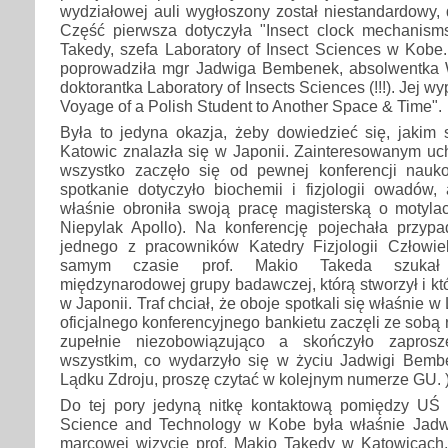
wydziałowej auli wygłoszony został niestandardowy,
Część pierwsza dotyczyła "Insect clock mechanisms
Takedy, szefa Laboratory of Insect Sciences w Kobe
poprowadziła mgr Jadwiga Bembenek, absolwentka
doktorantka Laboratory of Insects Sciences (!!!). Jej wy
Voyage of a Polish Student to Another Space & Time".
Była to jedyna okazja, żeby dowiedzieć się, jakim
Katowic znalazła się w Japonii. Zainteresowanym uc
wszystko zaczęło się od pewnej konferencji nauk
spotkanie dotyczyło biochemii i fizjologii owadó
właśnie obroniła swoją pracę magisterską o motylac
Niepylak Apollo). Na konferencję pojechała przyp
jednego z pracowników Katedry Fizjologii Człowi
samym czasie prof. Makio Takeda szukał 
międzynarodowej grupy badawczej, którą stworzył i kt
w Japonii. Traf chciał, że oboje spotkali się właśnie 
oficjalnego konferencyjnego bankietu zaczęli ze sobą
zupełnie niezobowiązująco a skończyło zapro
wszystkim, co wydarzyło się w życiu Jadwigi Bemb
Lądku Zdroju, proszę czytać w kolejnym numerze GU. 
Do tej pory jedyną nitkę kontaktową pomiędzy UŚ
Science and Technology w Kobe była właśnie Jadw
marcowej wizycie prof. Makio Takedy w Katowicach