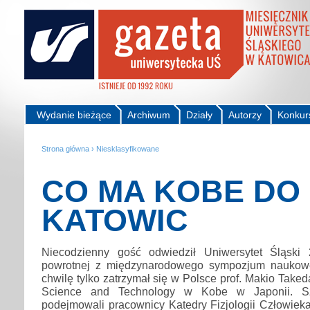
Wydanie bieżące
Archiwum
Działy
Autorzy
Konkur
Strona główna
›
Niesklasyfikowane
CO MA KOBE DO
KATOWIC
Niecodzienny gość odwiedził Uniwersytet Śląsk
powrotnej z międzynarodowego sympozjum naukow
chwilę tylko zatrzymał się w Polsce prof. Makio Take
Science and Technology w Kobe w Japonii. Sz
podejmowali pracownicy Katedry Fizjologii Człowiek