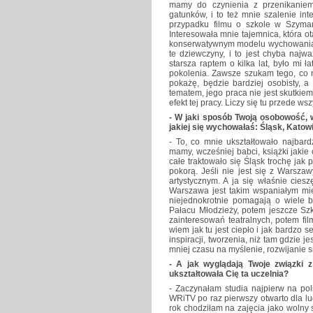
mamy do czynienia z przenikaniem 
gatunków, i to też mnie szalenie int
przypadku filmu o szkole w Szyman
Interesowała mnie tajemnica, która ot
konserwatywnym modelu wychowania. J
te dziewczyny, i to jest chyba najw
starsza raptem o kilka lat, było mi 
pokolenia. Zawsze szukam tego, co m
pokażę, będzie bardziej osobisty, a 
tematem, jego praca nie jest skutki
efekt tej pracy. Liczy się tu przede w
- W jaki sposób Twoją osobowość, w
jakiej się wychowałaś: Śląsk, Katow
- To, co mnie ukształtowało najbard
mamy, wcześniej babci, książki jakie
całe traktowało się Śląsk trochę jak
pokorą. Jeśli nie jest się z Warszaw
artystycznym. A ja się właśnie cieszę
Warszawa jest takim wspaniałym mie
niejednokrotnie pomagają o wiele ba
Pałacu Młodzieży, potem jeszcze Sz
zainteresowań teatralnych, potem fi
wiem jak tu jest ciepło i jak bardzo 
inspiracji, tworzenia, niż tam gdzie 
mniej czasu na myślenie, rozwijanie s
- A jak wyglądają Twoje związki 
ukształtowała Cię ta uczelnia?
- Zaczynałam studia najpierw na poli
WRiTV po raz pierwszy otwarto dla lu
rok chodziłam na zajęcia jako wolny