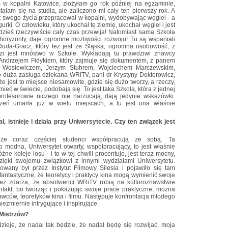
am w kopalni Katowice, złożyłam go rok później na egzaminie,
ostałam się na studia, ale zaliczono mi cały ten pierwszy rok. A
ość swego życia przepracował w kopalni, wydobywając węgiel - a
gurki. O człowieku, który ukochał tę ziemię, ukochał węgiel i jest
gdzieś rzeczywiście cały czas przewija! Natomiast sama Szkoła
e horyzonty, daje ogromne możliwości rozwoju! Tu są wspaniali
Duda-Gracz, który też jest ze Śląska, ogromna osobowość, z
dzi jest mnóstwo w Szkole. Wykładają tu prawdziwi znawcy
Andrzejem Fidykiem, który zajmuje się dokumentem, z panem
 Wosiewiczem, Jerzym Stuhrem, Wojciechem Marczewskim,
o duża zasługa dziekana WRiTV, pani dr Krystyny Doktorowicz,
że jest to miejsce niesamowite, gdzie się dużo tworzy, a rzeczy,
tnieć w świecie, podobają się. To jest taka Szkoła, która z jednej
 profesorowie niczego nie narzucają, dają jedynie wskazówki.
czeń umarła już w wielu miejscach, a tu jest ona właśnie
, istnieje i działa przy Uniwersytecie. Czy ten związek jest
 że coraz częściej studenci współpracują ze sobą. Ta
zo modna, Uniwersytet otwarty, współpracujący, to jest właśnie
ne koleje losu - i to w tej chwili procentuje, jest teraz mocny,
 dzięki swojemu związkowi z innymi wydziałami Uniwersytetu.
owany był przez Instytut Filmowy Silesia i pojawiło się tam
fantastyczne, że teoretycy i praktycy kina mogą wymienić swoje
też zdarza, że absolwenci WRiTV robią na kulturoznawstwie
ontakt, bo tworząc i pokazując swoje prace praktyczne, można
awców, teoretyków kina i filmu. Następuje konfrontacja młodego
iezmiernie intrygujące i inspirujące.
 Mistrzów?
ieję, że nadal tak będzie, że nadal będę się rozwijać, moja