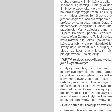
chyba pierwszy filmik, który zrobił
spodobał się komisji... i nie tylko d
filmik był o człowieku, który większ
na teraz z tego węgla rzeźbi śląskie fi
w tym jakieś piękno. Ten Śląsk się 
jest fantastyczna, otwiera wspaniał
profesorowie, między innymi Jerzy 
niesamowitą charyzmą. I takich lu
przedmiotu. Mamy zajęcia z panem 
Filipem Bajonem, panem Leszkiem
Krzysztofem Zanussim. To jest bardz
która rozwinęła tę Szkołę i pokazała, 
które tutaj robimy, zaczynają gdzieś is
strony daje warsztat, ale z drugiej
Myślę, że taka relacja Mistrz - U
pielęgnowana... i to się czuje.
- WRiTV to dość specyficzny wydział
jakoś wyczuwalny?
- Myślę, że tak, tym bardziej,
interdyscyplinarność jest teraz bard
przyszłość. Nasz wydział przeszedł róż
silny, zahartowany, jest taki także
Ostatni pokaz moich filmów organiz
mnóstwo ludzi z kulturoznawstwa. To 
doświadczenia. Coraz częściej się 
doktoraty. To jest bardzo ciekawy k
mieć od razu opinie krytyków, filmozn
spojrzenia praktyków i teoretyków, to n
- Gdzie szukasz i znajdujesz swoich
- Szukam ich nieustannie i mam nadz