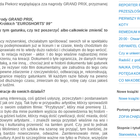
REPORTER P
PRZESZŁOŚ
PIERWSZY RO
grody GRAND PRIX,
ów Krótkich "EUROSHORTS' 99"
KOTY
y tym gatunku, czy też poszerzyć albo całkowicie zmienić to
REMEDIUM 
20:00 - Otwar
acy reżyserskiej, chciałabym spróbować swoich sił w spektaklu
róby podejmowałam już w liceum i w czasie, kiedy chodziłam do
OBYWATEL C
prawiało mi to wtedy dużo radości i chciałabym do tego wrócić.
Czy w uniwers
 to relacja reżyser - aktor. I do tego właśnie najbardziej mnie
orzeniu, na kreacji. Dokument o tyle ogranicza, że danych mamy
Radość z god
taką, a nie inną... chociaż jest w historii dokumentu taki gatunek
NAUKA, DYD
 że reżyser robi film dokumentalny, ale zatrudnia do tego celu
 pewne zdarzenie z rzeczywistości, odtwarzają je, rekonstruują.
POTĘGA KO
ię granice między gatunkami. W każdym razie fabuły na pewno
d dłuższego czasu, zmierzam do tego, robię cały czas jakieś
CO MA KOBE
z ludźmi.
piracje do swoich działań?
Nowe książki
 samą interesują, coś gdzieś usłyszę, przeczytam i postanawiam
Nowe książki 
 jak oni żyją. Tak było w przypadku artystów, którzy sprowadzili
o swoim ostatnim filmie: "Przybysze", który miał premierę 11.
Portrety pisar
co było dla mnie punktem wyjścia do opowiedzenia tej historii -
są gdzieś ludzie, którzy mają dość cywilizacji, dość miasta, dość
ZOFIA CHĄD
wymi artystami... i znaleźli swoja przystań właśnie na wsi i
zną i kulturalną przenieść na tamten grunt. Czy jest to jednak
Stopnie i tyt
 Wolimierz ich sztuka ma szansę się przyjąć, tym bardziej, że
 są bardzo nowoczesne, odważne. Zainteresowało mnie, jak
Stanowiska, s
 kultury. A jest to szczególnie ważne nie tylko w Polsce, wszędzie