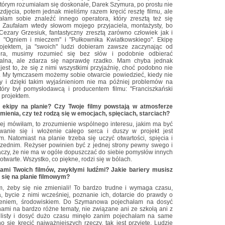
 którym rozumiałam się doskonale, Darek Szymura, po prostu nie
jęcia, potem jednak mieliśmy razem kręcić resztę filmu, ale
łam sobie znaleźć innego operatora, który zresztą też się
. Zaufałam wtedy słowom mojego przyjaciela, montażysty, bo
Cezary Grzesiuk, fantastyczny zresztą zarówno człowiek jak i
ji "Ogniem i mieczem" i "Pułkownika Kwiatkowskiego". Ekipę
rojektem, ja "swoich" ludzi dobieram zawsze zaczynając od
sera, musimy rozumieć się bez słów i podobnie odbierać
idealna, ale zdarza się naprawdę rzadko. Mam chyba jednak
jest to, że się z nimi wszystkimi przyjaźnię, choć podobno nie
i. My tymczasem możemy sobie otwarcie powiedzieć, kiedy nie
y i dzięki takim wyjaśnieniom nie ma później problemów na
tóry był pomysłodawcą i producentem filmu: "Franciszkański
 projektem.
a ekipy na planie? Czy Twoje filmy powstają w atmosferze
ienia, czy też rodzą się w emocjach, spięciach, starciach?
órej mówiłam, to zrozumienie wspólnego interesu, jakim ma być
wanie się i włożenie całego serca i duszy w projekt jest
 Natomiast na planie trzeba się uczyć otwartości, spięcia i
ednim. Reżyser powinien być z jednej strony pewny swego i
naczy, że nie ma w ogóle dopuszczać do siebie pomysłów innych
 otwarte. Wszystko, co piękne, rodzi się w bólach.
rami Twoich filmów, zwykłymi ludźmi? Jakie bariery musisz
się na planie filmowym?
m, żeby się nie zmieniali! To bardzo trudne i wymaga czasu,
, bycie z nimi wcześniej, poznanie ich, dotarcie do prawdy o
czeniem, środowiskiem. Do Szymanowa pojechałam na dosyć
ami na bardzo różne tematy, nie związane ani ze szkołą ani z
 listy i dosyć dużo czasu minęło zanim pojechałam na same
 się kręcić najważniejszych rzeczy, tak jest przyjęte. Ludzie