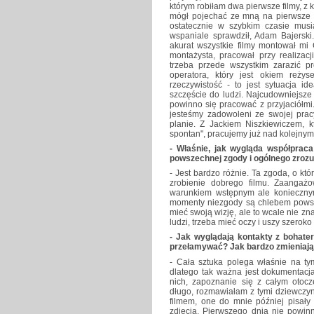
którym robiłam dwa pierwsze filmy, z
mógł pojechać ze mną na pierwsze zd
ostatecznie w szybkim czasie musia
wspaniale sprawdził, Adam Bajerski
akurat wszystkie filmy montował mi 
montażysta, pracował przy realizac
trzeba przede wszystkim zarazić p
operatora, który jest okiem reży
rzeczywistość - to jest sytuacja 
szczęście do ludzi. Najcudowniejsze 
powinno się pracować z przyjaciółm
jesteśmy zadowoleni ze swojej prac
planie. Z Jackiem Niszkiewiczem, k
spontan", pracujemy już nad kolejnym
- Właśnie, jak wygląda współprac
powszechnej zgody i ogólnego zrozum
- Jest bardzo różnie. Ta zgoda, o kt
zrobienie dobrego filmu. Zaangażo
warunkiem wstępnym ale koniecznym.
momenty niezgody są chlebem powsz
mieć swoją wizję, ale to wcale nie z
ludzi, trzeba mieć oczy i uszy szeroko
- Jak wyglądają kontakty z bohate
przełamywać? Jak bardzo zmieniają 
- Cała sztuka polega właśnie na ty
dlatego tak ważna jest dokumentacja
nich, zapoznanie się z całym oto
długo, rozmawiałam z tymi dziewczyn
filmem, one do mnie później pisały
zdjęcia. Pierwszego dnia nie powinno