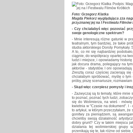
Foto: Grzegorz Klatka
Magda Piekorz wyglądająca zza na
przyznanej jej na I Festiwalu Film
- Czy chciałabyś więc pozostać prz
swoje genologiczne spektrum?
- Mnie interesują różne gatunki w pr
teatralnym, tym bardziej, że takie p
studia aktorskiego Doroty Pomykały. S
A to, co mi się najbardziej podobało,
ciągnie, do współpracy opartej na tw
ludzi i miejsce, i opowiadamy historię 
jak docura drama, polegający na tym,
aktorów - statystów. I oni opowiadają
Zresztą coraz częściej zacierają s
chciałabym spróbować, myślę o tym o
próby, piszę scenariusze, rozmawiam 
- Skąd więc czerpiesz pomysły i ins
- Zazwyczaj są to tematy, które mnie
to poznać, poznać tych ludzi, zobaczyć
się do Wolimierza, na wieś - mówię 
kwietnia w "Czasie na dokument". I - 
to artykuł, w którym przeczytałam, że 
gonitwy za pieniądzem, są awangardo
chcieliby swoją działalność artystyc
dobry grunt? Czy w takim miejscu jak
działania tej wolimierskiej grupy
przenikają się te, tak różne od siebie,