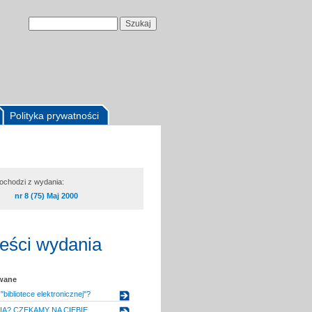
Polityka prywatności
pochodzi z wydania:
nr 8 (75) Maj 2000
reści wydania
owane
bibliotece elektronicznej"?
A? CZEKAMY NA CIEBIE...