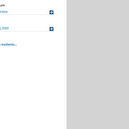
nym
 prawa
j 2000
 wydania...