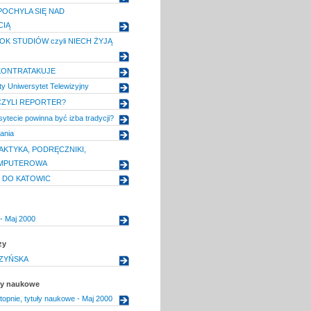
OCHYLA SIĘ NAD
CIĄ
K STUDIÓW czyli NIECH ŻYJĄ
KONTRATAKUJE
ty Uniwersytet Telewizyjny
ZYLI REPORTER?
ytecie powinna być izba tradycji?
ania
AKTYKA, PODRĘCZNIKI,
MPUTEROWA
 DO KATOWIC
- Maj 2000
zy
ZYŃSKA
uły naukowe
topnie, tytuły naukowe - Maj 2000