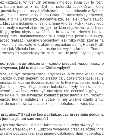
ież kształtuje. W różnych okresach mojego życia byli to różni
w liceum, jednym z nich był mój polonista Jacek Żywot, który
ch prawdziwych, dorosłych Mistrzów znalazłam właśnie w Szkole.
ym, jest dla mnie Jerzy Duda-Gracz. To fantastyczny człowiek,
obie, a to najważniejsze, najcenniejsze, jeśli się uprawia zawód
ać. Mistrzem dokumentu jest dla mnie Andrzej Fidyk, każdy jego
jąc o małym nawet zjawisku, jak np. kino objazdowe w Indiach,
ndii, jej pełną obyczajowość. Jest to zarazem człowiek bardzo
dakcji filmu dokumentalnego w I programie polskiej telewizji,
ość realizacji własnych projektów, jeśli tylko widzi szansę na
nkiem jury festiwalu w Krakowie, poznałam panią Hannę Krall,
obnie jak Michała Lorenca - osobę niezwykle skromną. Podoba
ar, zresztą też wywodzący się ze Śląska... te przykłady mogłabym
ego, rodzinnego otoczenia - często przecież wspominasz o
howywana, jaki to miało na Ciebie wpływ?
obrze jest być rozpieszczaną jedynaczką, a ze mną właśnie tak
 bardzo dużym ciepłem, co zresztą cały czas procentuje, czuję
mość, że ktoś cię docenia, rozumie, to tym ważniejsze, jeśli są
 najbardziej liczysz. Moja mama i babcia nauczyły mnie szacunku
aktować poważnie, żeby być otwartym, nie oceniać z góry, nie
e udaje mi się nawiązać kontakt z przedstawicielami różnych
ardzo trudne, ostatecznie udaje mi się właśnie dzięki temu.
jak do partnerów, są przecież moimi bohaterami, więc dla mnie
ą pracujesz? Skąd się biorą ci ludzie, czy prezentują podobną
e jest ciągle ten sam zespół?
y typ wrażliwości. Miałam takie marzenie, żeby stworzyć stałą
ożliwe do zrealizowania. Ludziom wypadają przecież różne inne
 właśnie podczas realizacji mojego ostatniego filmu - operator, z