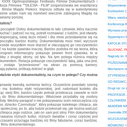
y XXXII Ogólnopolskiego Festiwalu Filmów Dokumentalnych i
tucja Filmowa ""SILESIA - FILM" zorganizowała we współpracy
Wspomnienie 
 filmów Magdy Piekorz. Impreza odbyła się w walentynkowy
Kozłowskim (
właśnie udało nam się namówić wiecznie zabieganą Magdę na
awiamy poniżej.
Wiara, wiedza
alistę?
Konferencja 
 początek! Dobry dokumentalista to taki człowiek, który bacznie
Wystawa prac
łuchać i patrzeć na nią, potrafi rozmawiać z ludźmi, jest otwarty.
Stypendyści 
kspresyjną, lubię dużo mówić i dla mnie przestawienie się na
 początku bardzo trudny. Dokumentalista musi mieć wyczucie
KATOLIK-ST
przede wszystkim musi dojrzeć w otaczającej go rzeczywistości
zeć na każde zjawisko inaczej. Bardzo podoba mi się teoria, którą
SŁUCHAĆ, P
 program informacyjny pokazuje pewien front zjawiska, to w
Nagrody im. W
y z drugiej strony, od tyłu. Na tym polega różnica między
okumentem. Relacja pokazuje rzeczywistość taką, jaka ona jest,
POŻEGNANI
e zostaje "przeniesione" na ekran za pomocą kamery.
ją pytania, próbują dotrzeć w głąb.
Mechanizm nie
właśnie etyki dokumentalisty, na czym to polega? Czy można
STYPENDIA 
OD REDAKCJ
naprawdę kwestią sumienia twórcy. Oczywiście powstało szereg
Drugi raz ze 
 ma kodeksu etyki reżyserskiej, jest natomiast kodeks dla
ując swój film, bardzo często jednak przekracza zawarte w nich
PROFESOR 
ą do filmu dokumentalnego. Właściwie przydałby się osobny
CZŁONKIEM 
listy. Weźmy paragraf o nie pokazywaniu scen nieszczęścia czy
Igor, dziecko Czernobyla", który pokazuje kalekiego chłopca, ale
AKADEMII N
społecznej, po to, aby ludzie przekonali się, jak można walczyć
Juwenalia 20
go chłopca jego rodzice, jaki on sam jest silny. Film dokumentalny
awania różnych kultur, różnych światów i coraz częściej jest
ROZGRZEW
czasami przyciąga bardziej niż filmy fabularne, coraz bardziej.
la filmu dokumentalnego.
MÓWIONO I 