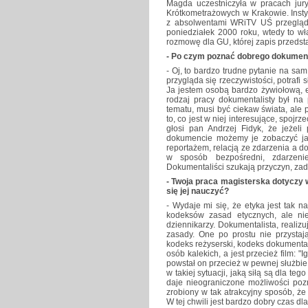
Magda uczestniczyła w pracach jur
Krótkometrażowych w Krakowie. Insty
z absolwentami WRiTV UŚ przegląd
poniedziałek 2000 roku, wtedy to 
rozmowę dla GU, której zapis przedst
- Po czym poznać dobrego dokument
- Oj, to bardzo trudne pytanie na sam
przygląda się rzeczywistości, potrafi s
Ja jestem osobą bardzo żywiołową, e
rodzaj pracy dokumentalisty był na
tematu, musi być ciekaw świata, ale 
to, co jest w niej interesujące, spojr
głosi pan Andrzej Fidyk, że jeżeli
dokumencie możemy je zobaczyć jakb
reportażem, relacją ze zdarzenia a d
w sposób bezpośredni, zdarzeni
Dokumentaliści szukają przyczyn, zada
- Twoja praca magisterska dotyczy 
się jej nauczyć?
- Wydaje mi się, że etyka jest tak 
kodeksów zasad etycznych, ale nie
dziennikarzy. Dokumentalista, realiz
zasady. One po prostu nie przystaj
kodeks reżyserski, kodeks dokumenta
osób kalekich, a jest przecież film: "
powstał on przecież w pewnej służbie 
w takiej sytuacji, jaką siłą są dla te
daje nieograniczone możliwości pozn
zrobiony w tak atrakcyjny sposób, że 
W tej chwili jest bardzo dobry czas d