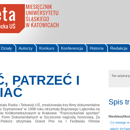
Działy
Autorzy
Konkurs
Konferencja
Historia
Redakcja
, PATRZEĆ I
Ten artykuł 
IAĆ
Spis t
iału Radia i Telewizji UŚ, zrealizowała trzy filmy dokumentalne
y z Szymanowa" w 1998 roku otrzymały Brązowego Lajkonika na
ów Krótkometrażowych w Krakowie. "Franciszkański spontan"
Niesklasyfik
ie Form Dokumentalnych w Szczecinie nagrodą honorową. Za
a Piekorz otrzymała Grand Prix na I Festiwalu Filmów
Co nowego w "
MASZ PYTANI