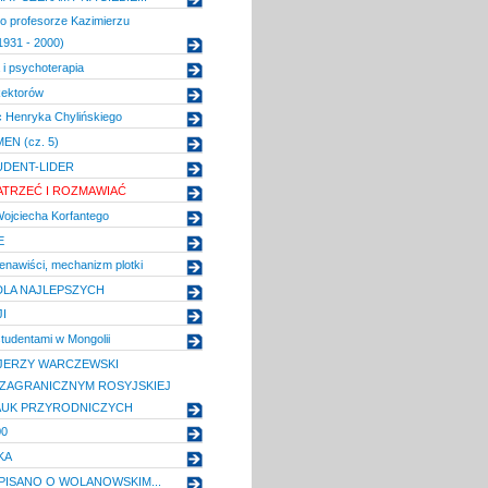
o profesorze Kazimierzu
1931 - 2000)
 i psychoterapia
Rektorów
 Henryka Chylińskiego
MEN (cz. 5)
UDENT-LIDER
ATRZEĆ I ROZMAWIAĆ
ojciecha Korfantego
E
nawiści, mechanizm plotki
DLA NAJLEPSZYCH
I
studentami w Mongolii
JERZY WARCZEWSKI
ZAGRANICZNYM ROSYJSKIEJ
AUK PRZYRODNICZYCH
00
KA
PISANO O WOLANOWSKIM...