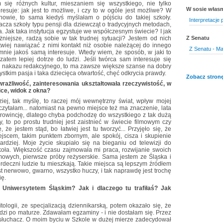
się różnych kultur, mieszaniem się wszystkiego, nie tylko
W sosie włas
eresuje: jak jest to możliwe, i czy to w ogóle jest możliwe? W
owie, to sama kiedyś myślałam o pójściu do takiej szkoły.
Interpretacje
acza szkoły typu pensji dla dziewcząt o tradycyjnych metodach,
ak taka instytucja egzystuje we współczesnym świecie? I jak
ażniejsze, radzą sobie w tak trudnej sytuacji? Jestem od nich
Z Senatu
łatwiej nawiązać z nimi kontakt niż osobie należącej do innego
Z Senatu - Ma
nie jakoś samą interesuje. Wtedy wiem, że sposób, w jaki to
zatem lepiej dotrze do ludzi. Jeśli twórca sam interesuje się
em nakazu redakcyjnego, to ma zawsze większe szanse na dobry
szystkim pasja i taka dziecięca otwartość, chęć odkrycia prawdy.
Zobacz stronę
rażliwość, zainteresowania ukształtowała rzeczywistość, w
ice, widok z okna?
ziej, tak myślę, to raczej mój wewnętrzny świat, wpływ mojej
 czytałam... natomiast na pewno miejsce też ma znaczenie, lata
 prowincję, dlatego chyba podchodzę do wszystkiego z tak dużą
y, to po prostu trudniej jest zaistnieć w świecie filmowym czy
, że jestem stąd, bo łatwiej jest tu tworzyć... Przyjęło się, że
jscem, takim punktem zbornym, ale spokój, cisza i skupienie
rdziej. Moje życie skupiało się na bieganiu od telewizji do
koła. Większość czasu zajmowała mi praca, rozwijanie swoich
lmowych, pierwsze próby reżyserskie. Sama jestem ze Śląska i
serdeczni ludzie tu mieszkają. Takie miejsca są lepszym źródłem
jest nerwowo, gwarno, wszystko huczy, i tak naprawdę jest trochę
ię.
z Uniwersytetem Śląskim? Jak i dlaczego tu trafiłaś? Jak
tologii, ze specjalizacją dziennikarską, potem okazało się, że
dzi po maturze. Zdawałam egzaminy - i nie dostałam się. Przez
 słuchacz. O moim byciu w Szkole w dużej mierze zadecydował