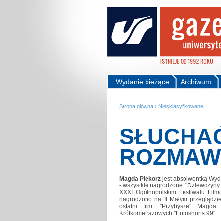
Wydanie bieżące
Archiwum
Strona główna
›
Niesklasyfikowane
SŁUCHAĆ
ROZMAW
Magda Piekorz
jest absolwentką Wydz
- wszystkie nagrodzone. "Dziewczyn
XXXI Ogólnopolskim Festiwalu Film
nagrodzono na II Małym przeglądz
ostatni film: "Przybysze" Magd
Krótkometrażowych "Euroshorts 99".