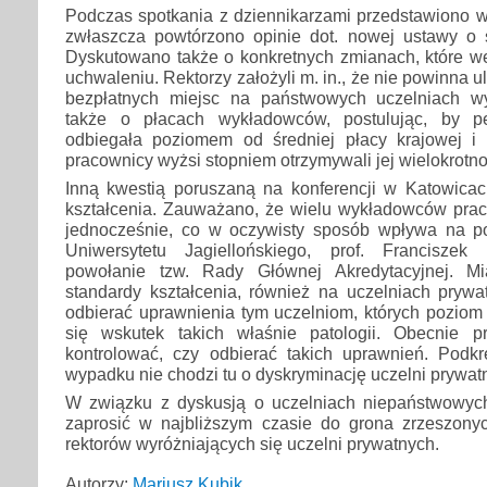
Podczas spotkania z dziennikarzami przedstawiono w
zwłaszcza powtórzono opinie dot. nowej ustawy o 
Dyskutowano także o konkretnych zmianach, które we
uchwaleniu. Rektorzy założyli m. in., że nie powinna u
bezpłatnych miejsc na państwowych uczelniach 
także o płacach wykładowców, postulując, by p
odbiegała poziomem od średniej płacy krajowej i
pracownicy wyżsi stopniem otrzymywali jej wielokrotno
Inną kwestią poruszaną na konferencji w Katowicac
kształcenia. Zauważano, że wielu wykładowców pracu
jednocześnie, co w oczywisty sposób wpływa na p
Uniwersytetu Jagiellońskiego, prof. Franciszek
powołanie tzw. Rady Głównej Akredytacyjnej. M
standardy kształcenia, również na uczelniach prywa
odbierać uprawnienia tym uczelniom, których poziom
się wskutek takich właśnie patologii. Obecnie p
kontrolować, czy odbierać takich uprawnień. Pod
wypadku nie chodzi tu o dyskryminację uczelni prywat
W związku z dyskusją o uczelniach niepaństwowyc
zaprosić w najbliższym czasie do grona zrzeszon
rektorów wyróżniających się uczelni prywatnych.
Autorzy:
Mariusz Kubik