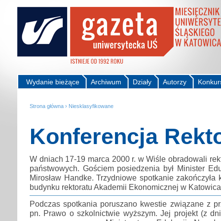
Wydanie bieżące
Archiwum
Działy
Autorzy
Konkur
Strona główna
›
Niesklasyfikowane
Konferencja Rekt
W dniach 17-19 marca 2000 r. w Wiśle obradowali rek
państwowych. Gościem posiedzenia był Minister Eduk
Mirosław Handke. Trzydniowe spotkanie zakończyła 
budynku rektoratu Akademii Ekonomicznej w Katowica
Podczas spotkania poruszano kwestie związane z 
pn. Prawo o szkolnictwie wyższym. Jej projekt (z dni