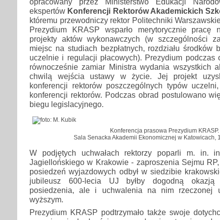
opracowany przez Ministerstwo Edukacji Narodo
ekspertów
Konferencji Rektorów Akademickich Szk
któremu przewodniczy rektor Politechniki Warszawskiej
Prezydium KRASP wsparło merytorycznie pracę n
projekty aktów wykonawczych (w szczególności za
miejsc na studiach bezpłatnych, rozdziału środków
uczelnie i regulacji płacowych). Prezydium podczas
równocześnie zamiar Ministra wydania wszystkich
chwilą wejścia ustawy w życie. Jej projekt uzy
konferencji rektorów poszczególnych typów uczelni,
konferencji rektorów. Podczas obrad postulowano wi
biegu legislacyjnego.
Konferencja prasowa Prezydium KRASP.
Sala Senacka Akademii Ekonomicznej w Katowicach, 19
W podjętych uchwałach rektorzy poparli m. in. in
Jagiellońskiego w Krakowie - zaproszenia Sejmu RP,
posiedzeń wyjazdowych odbył w siedzibie krakowskie
jubileusz 600-lecia UJ byłby dogodną okazją
posiedzenia, ale i uchwalenia na nim rzeczonej 
wyższym.
Prezydium KRASP podtrzymało także swoje dotych