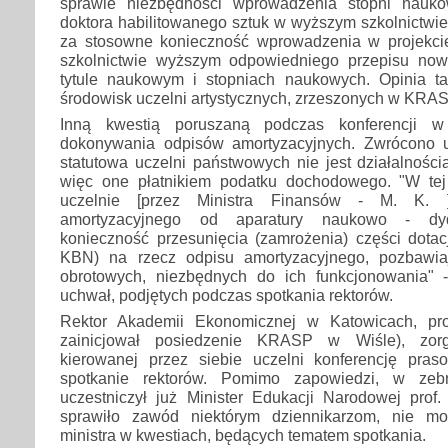
sprawie niezbędności wprowadzenia stopni nauko
doktora habilitowanego sztuk w wyższym szkolnictwi
za stosowne konieczność wprowadzenia w projekci
szkolnictwie wyższym odpowiedniego przepisu now
tytule naukowym i stopniach naukowych. Opinia t
środowisk uczelni artystycznych, zrzeszonych w KRAS
Inną kwestią poruszaną podczas konferencji 
dokonywania odpisów amortyzacyjnych. Zwrócono u
statutowa uczelni państwowych nie jest działalnośc
więc one płatnikiem podatku dochodowego. "W tej
uczelnie [przez Ministra Finansów - M. K. 
amortyzacyjnego od aparatury naukowo - dyd
konieczność przesunięcia (zamrożenia) części dotac
KBN) na rzecz odpisu amortyzacyjnego, pozbawia
obrotowych, niezbędnych do ich funkcjonowania" 
uchwał, podjętych podczas spotkania rektorów.
Rektor Akademii Ekonomicznej w Katowicach, prof
zainicjował posiedzenie KRASP w Wiśle), zor
kierowanej przez siebie uczelni konferencję pras
spotkanie rektorów. Pomimo zapowiedzi, w zebr
uczestniczył już Minister Edukacji Narodowej prof
sprawiło zawód niektórym dziennikarzom, nie m
ministra w kwestiach, będących tematem spotkania.