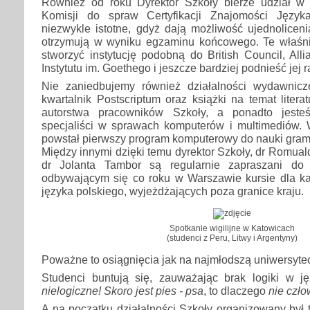
Również od roku Dyrektor Szkoły bierze udział w p
Komisji do spraw Certyfikacji Znajomości Języ
niezwykle istotne, gdyż dają możliwość ujednoliceni
otrzymują w wyniku egzaminu końcowego. Te właśn
stworzyć instytucję podobną do British Council, All
Instytutu im. Goethego i jeszcze bardziej podnieść jej 
Nie zaniedbujemy również działalności wydawnic
kwartalnik Postscriptum oraz książki na temat literat
autorstwa pracowników Szkoły, a ponadto jeste
specjaliści w sprawach komputerów i multimediów.
powstał pierwszy program komputerowy do nauki grama
Między innymi dzięki temu dyrektor Szkoły, dr Romual
dr Jolanta Tambor są regularnie zapraszani do 
odbywającym się co roku w Warszawie kursie dla k
języka polskiego, wyjeżdżających poza granice kraju.
Spotkanie wigilijne w Katowicach
(studenci z Peru, Litwy i Argentyny)
Poważne to osiągnięcia jak na najmłodszą uniwersyte
Studenci buntują się, zauważając brak logiki w j
nielogiczne!
Skoro jest pies - psa
, to dlaczego
nie czło
A na początku działalności Szkoły organizowany był t