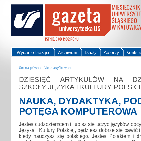
Wydanie bieżące
Archiwum
Działy
Autorzy
Konkur
Strona główna
›
Niesklasyfikowane
DZIESIĘĆ ARTYKUŁÓW NA DZIE
SZKOŁY JĘZYKA I KULTURY POLSKIE
NAUKA, DYDAKTYKA, POD
POTĘGA KOMPUTEROWA
Jesteś cudzoziemcem i lubisz się uczyć języków obc
Języka i Kultury Polskiej, będziesz dobrze się bawić
kiedy nauczysz się polskiego. Jesteś Polakiem i dr