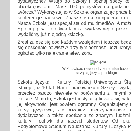
dydaktyczne? Wstąp do Szkoły i poznaj specyfikę
obcokrajowcami. Masz 100 pomysłów na godzinę i
twórcza? Wykorzystaj to w Szkole, organizując pracę 
konferencje naukowe. Znasz się na komputerach i c
Nasza Szkoła jest specjalistą od multimediów! A może
Spróbuj pisać do kwartalnika wydawanego przez S
wydaliśmy już niejedną książkę.
Zrealizujesz się pod każdym względem i jeszcze będz
się doskonale bawisz! A przy tym poznasz ludzi, któr
oglądać tylko na ekranie telewizora.
W Katowicach studenci z kursu niemieckie
uczą się języka polskiego...
Szkoła Języka i Kultury Polskiej Uniwersytetu Ś
istnieje już 10 lat. Nam - pracownikom Szkoły - wydaj
przecież bardzo niewiele w porównaniu z innymi 
Polsce. Mimo to, Szkoła jest instytucją liczącą się w k
jej aktywności jest bowiem ogromny. Organizujemy n
kursy językowe, ale również międzynarodowe k
dydaktyczne, a także spotkania ze znanymi ludźmi z
kultury i polityki dla naszych studentów. Od ro
Podyplomowe Studium Nauczania Kultury i Języka P