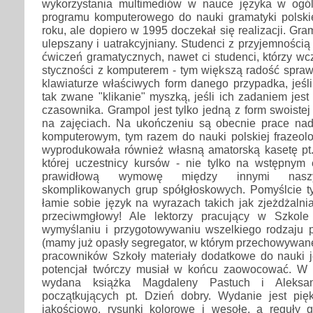
wykorzystania multimediów w nauce języka w ogól
programu komputerowego do nauki gramatyki polski
roku, ale dopiero w 1995 doczekał się realizacji. Gram
ulepszany i uatrakcyjniany. Studenci z przyjemnością 
ćwiczeń gramatycznych, nawet ci studenci, którzy wcz
styczności z komputerem - tym większą radość spraw
klawiaturze właściwych form danego przypadka, jeśli
tak zwane "klikanie" myszką, jeśli ich zadaniem jest
czasownika. Grampol jest tylko jedną z form swoistej
na zajęciach. Na ukończeniu są obecnie prace na
komputerowym, tym razem do nauki polskiej frazeolog
wyprodukowała również własną amatorską kasetę pt. 
której uczestnicy kursów - nie tylko na wstępnym 
prawidłową wymowę między innymi naszyc
skomplikowanych grup spółgłoskowych. Pomyślcie ty
łamie sobie język na wyrazach takich jak zjeżdżalnia
przeciwmgłowy! Ale lektorzy pracujący w Szkol
wymyślaniu i przygotowywaniu wszelkiego rodzaju
(mamy już opasły segregator, w którym przechowywan
pracowników Szkoły materiały dodatkowe do nauki ję
potencjał twórczy musiał w końcu zaowocować. W 
wydana książka Magdaleny Pastuch i Aleksan
początkujących pt. Dzień dobry. Wydanie jest pię
jakościowo, rysunki kolorowe i wesołe, a reguły 