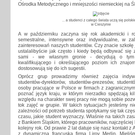
Ośrodka Metodycznego i mniejszości niemieckiej na Ś
... a studenci z całego świata uczą się polsk
w Cieszynie
A w październiku zaczyna się rok akademicki i r
semestralne, intensywne oraz indywidualne, w za
zainteresowań naszych studentów. Czy znacie szkołę j
ustalalibyście jak często i kiedy będą odbywać się 
sami - we własnym gronie - decydują o tym 
kwalifikującego i określającego poziom ich znajom
dostosowują się do ich sugestii.
Oprócz grup prowadzimy również zajęcia indyw
studentów-dyrektorów, studentów-prezesów, student
osoby pracujące w Polsce w firmach z zagranicznym 
poznać język kraju, w którym nierzadko spędzają kil
względu na charakter swej pracy nie mogą sobie pozw
tok zajęć w grupie. W takich sytuacjach jesteśmy ni
zależności od potrzeb studenta spotykamy się tak częs
czasu, jakie student wyznaczy. Właśnie na takich z
z Bankiem Śląskim, którego pracowników, najczęściej
kolejny rok. Od prawie 2 lat datuje się nasz kontakt 
z dynamiczną francuską firmą Liroy Merlin. Mieli