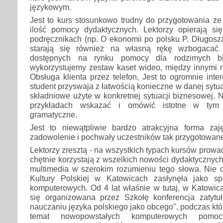
językowym.
Jest to kurs stosunkowo trudny do przygotowania ze
ilość pomocy dydaktycznych. Lektorzy opierają się
podręcznikach (np. O ekonomii po polsku P. Długosza
starają się również na własną rękę wzbogacać l
dostępnych na rynku pomocy dla rodzimych bi
wykorzystujemy zestaw kaset wideo, między innymi n
Obsługa klienta przez telefon, Jest to ogromnie inte
student przyswaja z łatwością konieczne w danej sytuac
składniowe użyte w konkretnej sytuacji biznesowej. N
przykładach wskazać i omówić istotne w tym 
gramatyczne.
Jest to niewątpliwie bardzo atrakcyjna forma za
zadowolenie i pochwały uczestników tak przygotowan
Lektorzy zresztą - na wszystkich typach kursów prowa
chętnie korzystają z wszelkich nowości dydaktycznych
multimedia w szerokim rozumieniu tego słowa. Nie 
Kultury Polskiej w Katowicach zasłynęła jako sp
komputerowych. Od 4 lat właśnie w tutaj, w Katowic
się organizowana przez Szkołę konferencja zatyt
nauczaniu języka polskiego jako obcego", podczas któ
temat nowopowstałych komputerowych pomoc