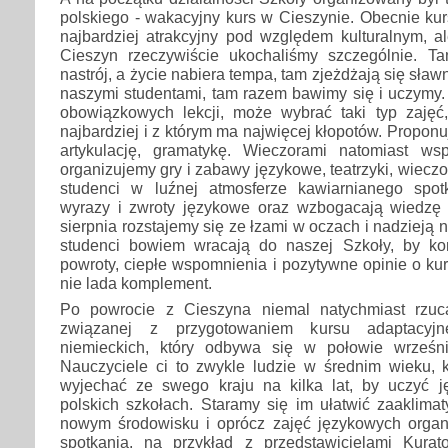
polskiego - wakacyjny kurs w Cieszynie. Obecnie kur
najbardziej atrakcyjny pod względem kulturalnym, a
Cieszyn rzeczywiście ukochaliśmy szczególnie. T
nastrój, a życie nabiera tempa, tam zjeżdżają się sławn
naszymi studentami, tam razem bawimy się i uczymy.
obowiązkowych lekcji, może wybrać taki typ zaję
najbardziej i z którym ma najwięcej kłopotów. Proponu
artykulację, gramatykę. Wieczorami natomiast ws
organizujemy gry i zabawy językowe, teatrzyki, wieczor
studenci w luźnej atmosferze kawiarnianego spot
wyrazy i zwroty językowe oraz wzbogacają wiedzę
sierpnia rozstajemy się ze łzami w oczach i nadzieją 
studenci bowiem wracają do naszej Szkoły, by ko
powroty, ciepłe wspomnienia i pozytywne opinie o ku
nie lada komplement.
Po powrocie z Cieszyna niemal natychmiast rzu
związanej z przygotowaniem kursu adaptacyjn
niemieckich, który odbywa się w połowie wrześni
Nauczyciele ci to zwykle ludzie w średnim wieku, k
wyjechać ze swego kraju na kilka lat, by uczyć 
polskich szkołach. Staramy się im ułatwić zaaklimat
nowym środowisku i oprócz zajęć językowych organ
spotkania, na przykład z przedstawicielami Kura