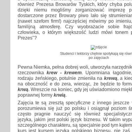
również Prezesa Browarów Tyskich, który chyba polu
dzięki niemu mogliśmy zorganizować imprezę 
dostarczone przez Browary piwo lało się strumieni
(nawet szefom firm!) najczęściej mówimy po imieniu,
familijną atmosferę. Czy wyobrażacie sobie fra
człowieka, o którym większość ludzi mówi tonem 
Prezes"?
Studenci i lektorzy chętnie spotykają się rów
po zajęciach
Pewna Niemka, pełna dobrej woli, utworzyła narzędni
rzeczownika
krew - krewem
. Upomniana łagodnie,
rodzaju żeńskiego, potulnie zmieniła na
krewą
, a ki
na oboczność e do zera, wierząc, że będzie to form
krwą
. Wreszcie na koniec, gdy jej uświadomiono mięk
poprawnej formy
krwią
.
Zajęcia te są zresztą specyficzne z innego jeszcze 
porozumiewa się już po polsku i osiągnął poziom 
często pragnie nauczyć się również specjalistyc
języka, jakim jest polski język biznesu. W takim wyp
szczególnego charakteru, są specjalnie pod tym kątem
kurs jest kursem języka polskiego biznesu, nie z