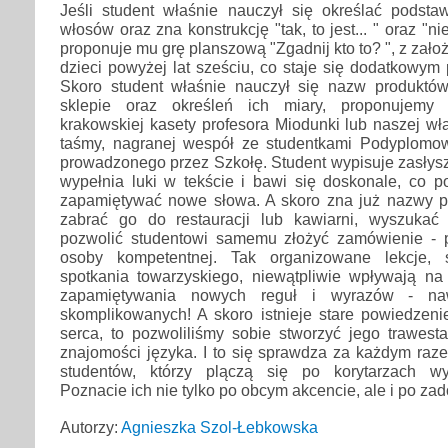
Jeśli student właśnie nauczył się określać podsta
włosów oraz zna konstrukcję "tak, to jest... " oraz "nie, 
proponuje mu grę planszową "Zgadnij kto to? ", z zał
dzieci powyżej lat sześciu, co staje się dodatkowy
Skoro student właśnie nauczył się nazw produktó
sklepie oraz określeń ich miary, proponujemy 
krakowskiej kasety profesora Miodunki lub naszej wła
taśmy, nagranej wespół ze studentkami Podyplomo
prowadzonego przez Szkołę. Student wypisuje zasłys
wypełnia luki w tekście i bawi się doskonale, co 
zapamiętywać nowe słowa. A skoro zna już nazwy po
zabrać go do restauracji lub kawiarni, wyszukać 
pozwolić studentowi samemu złożyć zamówienie - 
osoby kompetentnej. Tak organizowane lekcje, 
spotkania towarzyskiego, niewątpliwie wpływają na
zapamiętywania nowych reguł i wyrazów - naw
skomplikowanych! A skoro istnieje stare powiedzeni
serca, to pozwoliliśmy sobie stworzyć jego trawest
znajomości języka. I to się sprawdza za każdym raz
studentów, którzy plączą się po korytarzach wyd
Poznacie ich nie tylko po obcym akcencie, ale i po za
Autorzy:
Agnieszka Szol-Łebkowska