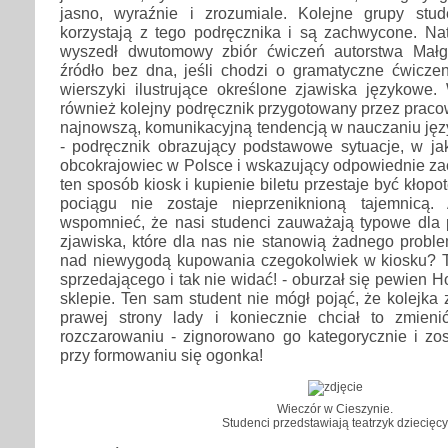
jasno, wyraźnie i zrozumiale. Kolejne grupy stu
korzystają z tego podręcznika i są zachwycone. Na
wyszedł dwutomowy zbiór ćwiczeń autorstwa Małgo
źródło bez dna, jeśli chodzi o gramatyczne ćwiczen
wierszyki ilustrujące określone zjawiska językowe. W
również kolejny podręcznik przygotowany przez praco
najnowszą, komunikacyjną tendencją w nauczaniu jęz
- podręcznik obrazujący podstawowe sytuacje, w ja
obcokrajowiec w Polsce i wskazujący odpowiednie z
ten sposób kiosk i kupienie biletu przestaje być kłop
pociągu nie zostaje nieprzeniknioną tajemnicą.
wspomnieć, że nasi studenci zauważają typowe dla p
zjawiska, które dla nas nie stanowią żadnego proble
nad niewygodą kupowania czegokolwiek w kiosku? T
sprzedającego i tak nie widać! - oburzał się pewien H
sklepie. Ten sam student nie mógł pojąć, że kolejka
prawej strony lady i koniecznie chciał to zmieni
rozczarowaniu - zignorowano go kategorycznie i zos
przy formowaniu się ogonka!
Wieczór w Cieszynie.
Studenci przedstawiają teatrzyk dziecięcy