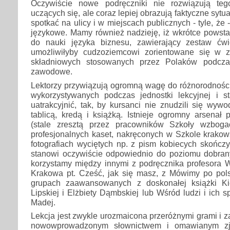
Oczywiście nowe podręczniki nie rozwiązują te
uczących się, ale coraz lepiej obrazują faktyczne sytua
spotkać na ulicy i w miejscach publicznych - tyle, że -
językowe. Mamy również nadzieję, iż wkrótce powsta
do nauki języka biznesu, zawierający zestaw ćwi
umożliwiłyby cudzoziemcowi zorientowane się w z
składniowych stosowanych przez Polaków podcz
zawodowe.
Lektorzy przywiązują ogromną wagę do różnorodnośc
wykorzystywanych podczas jednostki lekcyjnej i st
uatrakcyjnić, tak, by kursanci nie znudzili się wyw
tablicą, kredą i książką. Istnieje ogromny arsenał
(stale zresztą przez pracowników Szkoły wzbog
profesjonalnych kaset, nakręconych w Szkole krakow
fotografiach wyciętych np. z pism kobiecych skończ
stanowi oczywiście odpowiednio do poziomu dobrany
korzystamy między innymi z podręcznika profesora 
Krakowa pt. Cześć, jak się masz, z Mówimy po pols
grupach zaawansowanych z doskonałej książki K
Lipskiej i Elżbiety Dąmbskiej lub Wśród ludzi i ich 
Madej.
Lekcja jest zwykle urozmaicona przeróżnymi grami i
nowowprowadzonym słownictwem i omawianym zj