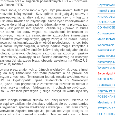
Chorzowa oraz w zajęciach pozaszkolnych I LO w Chorzowie,
yki Pieszej PTTK".
Czy w uniwers
mała sobie, co chce robić w życiu: być prawnikiem. Potem już
Radość z god
ziedzinie, którą wybrała. Szczególnie pociągają Ją sprawy z
NAUKA, DYD
postępowania, analizy sytuacji, motywów czynu - logiczną
u studiów również na psychologii. Samo życie zadecydowało o
POTĘGA KO
wa te kierunki są diametralnie różne, ale tylko na pierwszy rzut
CO MA KOBE
 Inny jest jednak sam sposób uczenia się - prawo to studia
raz gorzej, bo coraz więcej, na psychologii tymczasem po
Co nowego w "
iowego, można już samodzielnie szczególnie interesujące
ć studiów psychologicznych, gdyby zaczęła od prawa. Swoją
MASZ PYTANI
motywacji usiłowania zabójstw wśród młodocianych, chce, żeby
Wspomnienie 
za zostać kryminologiem, a wtedy będzie mogła korzystać z
 też wiele kierunków studiów, którymi chętnie zajęłaby się dla
Kozłowskim (
eologia, turystyka. Geologom zazdrości wyjazdowych praktyk
Wiara, wiedza
o uczestniczy, uważając to za świetną odskocznię od własnych
 zasługa Jej starszego brata, obecnie asystenta na WNoZ UŚ,
Konferencja 
m w Jej rodzinie.
Wystawa prac
towana przez znajomych z różnych wydziałów jak okaz z innej
ię do niej żartobliwie per "pani prawnik", a na prawie per
Stypendyści 
zybyszem z kosmosu. Tymczasem jednak została wydelegowana
KATOLIK-ST
Ś na Ogólnopolski Zjazd Studenckich Kół Naukowych
 gdzie jako przyrodnik z zamiłowania przedstawi referat o
SŁUCHAĆ, P
ć słuchaczy w nudnych fałdowaniach i ruchach górotwórczych,
Nagrody im. W
soli w czasach przeszłych (usługa prostytutki warta była trzy
POŻEGNANI
orze innego kierunku studiów ani innej uczelni. Mieszka na
Mechanizm nie
hce stąd wyjeżdżać, nie chciałaby oddalać się od domu, bardzo
Na wyjazdach spędza weekendy i wakacje - i taki stan rzeczy
STYPENDIA 
wersytecie Śląskim brakuje Jej jednak lepszego dostępu do
OD REDAKCJ
ma przed sobą przeciętny student. Tyle narzeka się na brak