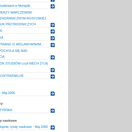
studentami w Mongolii
JERZY WARCZEWSKI
ZAGRANICZNYM ROSYJSKIEJ
AUK PRZYRODNICZYCH
00
KA
PISANO O WOLANOWSKIM...
OCHYLA SIĘ NAD
CIĄ
K STUDIÓW czyli NIECH ŻYJĄ
KONTRATAKUJE
- Maj 2000
zy
ZYŃSKA
uły naukowe
topnie, tytuły naukowe - Maj 2000