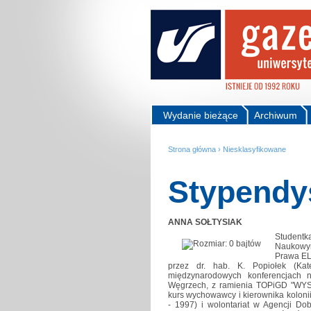
Wydanie bieżące
Archiwum
Strona główna
›
Niesklasyfikowane
Stypendyś
ANNA SOŁTYSIAK
Studentka
Naukowym
Prawa EL
przez dr. hab. K. Popiołek (Kat
międzynarodowych konferencjach 
Węgrzech, z ramienia TOPiGD "WYSPA
kurs wychowawcy i kierownika kolon
- 1997) i wolontariat w Agencji D