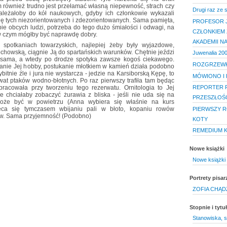
im również trudno jest przełamać własną niepewność, strach czy
Drugi raz ze 
należałoby do kół naukowych, gdyby ich członkowie wykazali
ronę tych niezorientowanych i zdezorientowanych. Sama pamięta,
PROFESOR 
pie obcych ludzi, potrzeba do tego dużo śmiałości i odwagi, na
CZŁONKIEM 
 w czym mógłby być naprawdę dobry.
AKADEMII N
spotkaniach towarzyskich, najlepiej żeby były wyjazdowe,
ochowską, ciągnie Ją do spartańskich warunków. Chętnie jeździ
Juwenalia 20
b sama, a wtedy po drodze spotyka zawsze kogoś ciekawego.
ROZGRZEW
nie Jej hobby, postukanie młotkiem w kamień działa podobno
ybitnie źle i jura nie wystarcza - jedzie na Karsiborską Kępę, to
MÓWIONO I 
rwat ptaków wodno-błotnych. Po raz pierwszy trafiła tam będąc
REPORTER P
pracowała przy tworzeniu tego rezerwatu. Ornitologia to Jej
ie chciałaby zobaczyć żurawia z bliska - jeśli nie uda się na
PRZESZŁOŚ
może być w powietrzu (Anna wybiera się właśnie na kurs
ca się tymczasem wbijaniu pali w błoto, kopaniu rowów
PIERWSZY RO
ów. Sama przyjemność! (Podobno)
KOTY
REMEDIUM 
Nowe książki
Nowe książki 
Portrety pisar
ZOFIA CHĄD
Stopnie i tyt
Stanowiska, s