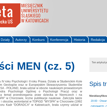
Działy
Autorzy
Konkurs
Konferencja
Historia
Redakcja
ci MEN (cz. 5)
Ten artykuł 
 IV roku Psychologii i II roku Prawa. Działa w Studenckim Kole
Spis t
 Geologów oraz w Europejskim Stowarzyszeniu Studentów
SA - POLAND, brała udział w obozie naukowym prowadzonym
edra Psychologii Ogólnej o Psychologii Pracy) oraz w
na temat przestrzegania praw dziecka w Niemczech i na
Niesklasyfik
" w Chorzowie, liczne publikacje naukowe. Zaliczyła także
20:00 - Otwar
ii i obozów, wolontariat w TOPiGD "WYSPA" w Chorzowie (1992
oboru Kadr "DORADCA" w Katowicach, brała czynny udział w
OBYWATEL C