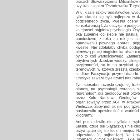
pracach Stowarzyszenia Miłośników 
uzyskała stopień "Przodownika Turyst
W 6. klasie szkoły podstawowej wydu
tylko starała się być najlepsza w d
codziennego życia, kwestia oceny 
konsekwencją była decyzja o podjęci
kolejności: najpierw psychologia. Obyd
oka zupełnie do siebie nie pasują.
pamięciowe, z roku na rok jest co
opanowaniu pewnego aparatu pojęc
kwestie. Nie zdołałaby chyba podją
pierwszą pracę magisterską pisze o 
było to coś wartościowego. Zamier
obydwu tych dziedzin wiedzy. Istnieje
przyjemności, są to na przykład: g
terenowych, w których zresztą częst
studiów. Fascynacje przyrodnicze to
turystyka zawsze była czymś naturalny
Tym sposobem często czuje się trak
planety, na psychologii zwracają s
"psycholog", dla geologów jest pr
przez Koło Naukowe Geologów U
organizowany przez AGH w Krakowie,
Wieliczce. Żeby jednak nie pogrąży
postanowiła opowiedzieć o wartości 
kilogramy).
Ani przez chwilę nie myślała o wyb
Śląsku, czuje się Ślązaczką i nie c
przywiązuje się do ludzi i miejsc. 
odpowiada Jej najbardziej. Na Uni
informacji o możliwościach, jakie 