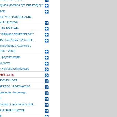
ytecie powinna być izba tradycji?
ania
AKTYKA, PODRĘCZNIKI,
MPUTEROWA
 DO KATOWIC
bibliotece elektronicznej"?
A? CZEKAMY NA CIEBIE...
o profesorze Kazimierzu
1931 - 2000)
 i psychoterapia
Rektorów
 Henryka Chylińskiego
MEN (cz. 5)
UDENT-LIDER
ATRZEĆ I ROZMAWIAĆ
ojciecha Korfantego
E
nawiści, mechanizm plotki
DLA NAJLEPSZYCH
I