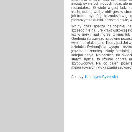
inicjatywy wśród młodych ludzi, ale 
nieśmiałość. O wiele więcej ludzi 
trochę dobrej woli, zrobili gest w st
jak trudno było Jej się znaleźć w gru
pierwszym roku nikt jeszcze nie wie,
Wolny czas spędza najchętniej na 
szczególnie na jurę krakowsko-częst
też w góry i nad morze, z kimś lu
Geologia na zawsze zapewne pozosta
wybitnie relaksująco. Kiedy jest Jej w
dzielnica Świnoujścia, wyspa - reze
jeszcze uczennicą szkoły średniej, 
kolejna pasja. Najbardziej na świec
stałym lądzie, to równie dobrze 
szybowcowy). Na co dzień poświę
melioracyjnych i wykaszaniu szuwar
Autorzy:
Katarzyna Bytomska