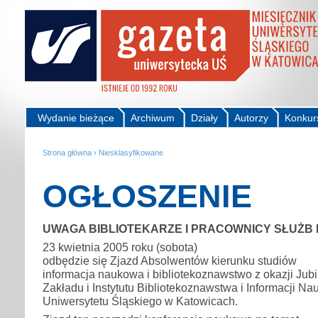
Wydanie bieżące
Archiwum
Działy
Autorzy
Konkur
Strona główna
›
Niesklasyfikowane
OGŁOSZENIE
UWAGA BIBLIOTEKARZE I PRACOWNICY SŁUŻB 
23 kwietnia 2005 roku (sobota)
odbędzie się Zjazd Absolwentów kierunku studiów
informacja naukowa i bibliotekoznawstwo z okazji Jubi
Zakładu i Instytutu Bibliotekoznawstwa i Informacji N
Uniwersytetu Śląskiego w Katowicach.