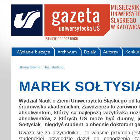
Wydanie bieżące
Archiwum
Działy
Autorzy
Konkur
Strona główna
›
Nasi studenci
MAREK SOŁTYSI
Wydział Nauk o Ziemi Uniwersytetu Śląskiego od la
środowisku akademickim. Zawdzięcza to zarówno k
absolwentom, którzy są najlepszą wizytówką ucze
absolwentów, z których UŚ może być dumny, j
Sołtysiak –niegdyś student, a obecnie doktorant ge
Uważa się za przyrodnika – to właśnie przyroda jes
studenckiej przygodzie dążył do pogodzenia za