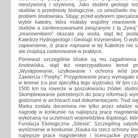
nieożywioną i ożywioną. Jako student geologii ro
studiów o przedmioty biologiczne, co umożliwiło mu
problem środowiska. Stojąc przed wyborem specjalizac
wybór katedry, która miałaby wspólny mianownik
studiów a zainteresowaniami związanymi z tą „żywą”
„mianownikiem” okazała się woda, stąd też post
Katedrze Hydrogeologii i Geologii Inżynierskiej. O w
zapewnienie, iż prace napisane w tej Katedrze nie 
ale znajdują zastosowanie w praktyce.
Ponieważ szczególnie bliskie są mu zagadnieni
środowiska, stąd też nieprzypadkowo temat pra
„Występowanie, użytkowanie i ochrona wód po
Zawiercia i Poręby”. Przygotowanie pracy wymagało 
w terenie (co jest specyfiką tego wydziału). W tym c
1500 km na rowerze w poszukiwaniu źródeł, studni, 
Skompletowanie potrzebnych do pracy informacji wy
godzinami w archiwach nad dokumentacjami. Trud się
Marka została doceniona nie tylko przez władze w
nagrodę w konkursie na najlepszą pracę magisterską
wykonaną na uczelniach województwa śląskiego, któr
Fundacja Ekologiczna „Silesia”. Szczególną satysf
wyróżnienie w konkursie „Nauka na rzecz ochrony środ
najlepsze prace magisterskie i licencjackie przy