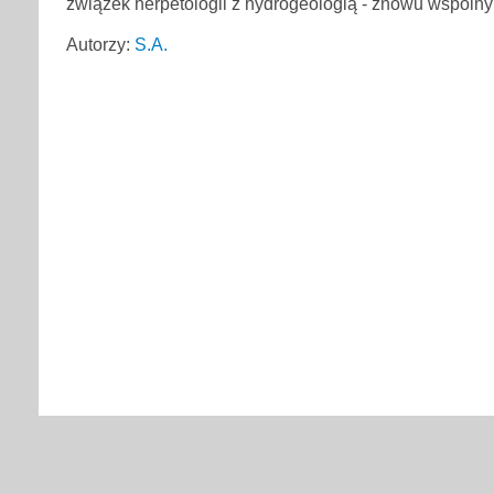
związek herpetologii z hydrogeologią - znowu wspólny
Autorzy:
S.A.