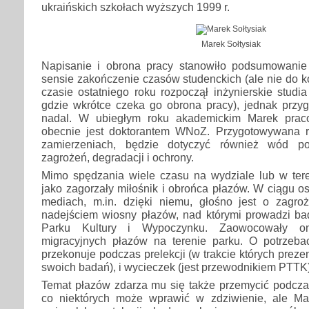
ukraińskich szkołach wyższych 1999 r.
Marek Sołtysiak
Napisanie i obrona pracy stanowiło podsumowanie
sensie zakończenie czasów studenckich (ale nie do 
czasie ostatniego roku rozpoczął inżynierskie stud
gdzie wkrótce czeka go obrona pracy), jednak przy
nadal. W ubiegłym roku akademickim Marek praco
obecnie jest doktorantem WNoZ. Przygotowywana r
zamierzeniach, będzie dotyczyć również wód po
zagrożeń, degradacji i ochrony.
Mimo spędzania wiele czasu na wydziale lub w tere
jako zagorzały miłośnik i obrońca płazów. W ciągu os
mediach, m.in. dzięki niemu, głośno jest o zagro
nadejściem wiosny płazów, nad którymi prowadzi 
Parku Kultury i Wypoczynku. Zaowocowały o
migracyjnych płazów na terenie parku. O potrzeb
przekonuje podczas prelekcji (w trakcie których prezen
swoich badań), i wycieczek (jest przewodnikiem PTTK)
Temat płazów zdarza mu się także przemycić podczas
co niektórych może wprawić w zdziwienie, ale Ma