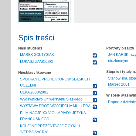
Spis treści
Nasi studenci
Portrety pisarzy
MAREK SOŁTYSIAK
JAN KARSKI, czy
niezłomnym
ŁUKASZ ZAMOJSKI
Stopnie i tytuły 
Niesklasyfikowane
Stanowiska, stop
SPOTKANIE PROREKTORÓW ŚLĄSKICH
Marzec 2001
UCZELNI
ULKA 2000/2001
W sosie własny
Wydawnictwo Uniwersytetu Śląskiego
Raport z dzielni
WYSTAWA PROF. WOJCIECHA MÜLLERA
ELIMINACJE XXIV OLIMPIADY JĘZYKA
FRANCUSKIEGO
KOLEJNE PREZENTACJE Z CYKLU
"VERBA SACRA"