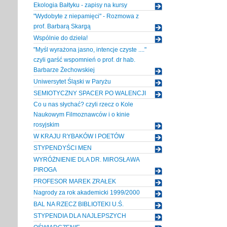
Ekologia Bałtyku - zapisy na kursy
"Wydobyte z niepamięci" - Rozmowa z
prof. Barbarą Skargą
Wspólnie do dzieła!
"Myśl wyrażona jasno, intencje czyste ...."
czyli garść wspomnień o prof. dr hab.
Barbarze Żechowskiej
Uniwersytet Śląski w Paryżu
SEMIOTYCZNY SPACER PO WALENCJI
Co u nas słychać? czyli rzecz o Kole
Naukowym Filmoznawców i o kinie
rosyjskim
W KRAJU RYBAKÓW I POETÓW
STYPENDYŚCI MEN
WYRÓŻNIENIE DLA DR. MIROSŁAWA
PIROGA
PROFESOR MAREK ZRAŁEK
Nagrody za rok akademicki 1999/2000
BAL NA RZECZ BIBLIOTEKI U.Ś.
STYPENDIA DLA NAJLEPSZYCH