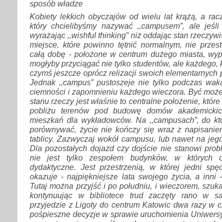
sposób władze
Kobiety lekkich obyczajów od wielu lat krążą, a racz
który chcielibyśmy nazywać ,,campusem”, ale jeśli 
wyrażając ,,wishful thinking” niż oddając stan rzeczywis
miejsce, które powinno tętnić normalnym, nie przes
całą dobę - położone w centrum dużego miasta, wyp
mogłyby przyciągać nie tylko studentów, ale każdego, 
czymś jeszcze oprócz relizacji swoich elementarnych p
Jednak ,,campus” pustoszeje nie tylko podczas waka
ciemności i zapomnieniu każdego wieczora. Być może
stanu rzeczy jest właśnie to centralne położenie, któr
pobliżu terenów pod budowę domów akademickic
mieszkań dla wykładowców. Na ,,campusach”, do któ
porównywać, życie nie kończy się wraz z napisanie
tablicy. Zazwyczaj wokół campusu, lub nawet na jego
Dla pozostałych dojazd czy dojście nie stanowi prob
nie jest tylko zespołem budynków, w których o
dydaktyczne. Jest przestrzenią, w której jedni spę
okazuje - najpiękniejsze lata swojego życia, a inni 
Tutaj można przyjść i po południu, i wieczorem, szuka
kontynuując w bibliotece trud zaczęty rano w sa
przyjedzie z Ligoty do centrum Katowic dwa razy w 
pośpieszne decyzje w sprawie uruchomienia Uniwersy