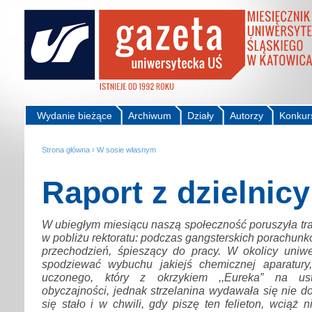
Wydanie bieżące
Archiwum
Działy
Autorzy
Konkur
Strona główna
›
W sosie własnym
Raport z dzielnic
W ubiegłym miesiącu naszą społeczność poruszyła trag
w pobliżu rektoratu: podczas gangsterskich porachun
przechodzień, śpieszący do pracy. W okolicy uniw
spodziewać wybuchu jakiejś chemicznej aparatury
uczonego, który z okrzykiem ,,Eureka” na us
obyczajności, jednak strzelanina wydawała się nie d
się stało i w chwili, gdy piszę ten felieton, wciąż 