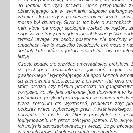
To jednak nie była prawda. Obok przypadków zw
objawiającego się w wycinaniu słupków parkingowy
włamań i kradzieży w pomieszczeniach uczelni, a wi
mocno był dziurawy. Słychać też było o zaczepkac
pań, które nie mogły spokojnie czekać na mężów, że
napaści ze strony nierządnic lub ich towarzystwa. Po
zwrócił uwagę, że osoby postronne nie powinny k
gmachach. Ale to wszystko świadczyło być może o na
Jednak kule, które ugodziły śmiertelnie owego mło
iluzją
Często podaje się przykład amerykańskiej prohibicji,
iż pochopna kryminalizacja jakiegoś czynu m
gwałtownego i wymykającego się spod kontroli wzros
są zachowania niesprzeczne z prawem - jak owa pros
które prędzej czy później prowadzą do gangsterstwa
wszystko, co nie jest zakazane jest dozwolone w ka
(ostatnio na przykład przeczytałem, że pewien młody 
przez kolegium d/s wykroczeń, ponieważ zbyt gło
podczas wiecu wyborczego prez. Kwaśniewskiego). 
porządku, to myślę, że klienci prostytutek nie będ
legitymowaniu ich przez policyjne patrole. Nie ukryw
ich instynkt samozachowawczy i wierzę, że po miesią
w ramach prawa, dzielnica uciech zmieni adres.