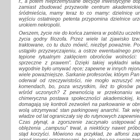
r., a potem nieprzemyślane decyzje inwestycyjne do
zamiast zbudować przyzwoite centrum akademickie
śródmieścia, mamy teraz to co mamy: dzielnicę un
wyjściu ostatniego petenta przypomina dzielnice u
urokiem nekropolii.
Owszem, życie nie do końca zamiera w pobliżu uczelni, 
życia godny filozofa. Przez wiele lat zjawisko tzw.
traktowane, co tu dużo mówić, niezbyt poważnie. P
ustąpiło przyzwyczajeniu, a ostrze ewentualnego pro
tępione rytualnym zaklęciem obrońców wolności: ,
sprzeczne z prawem”. Dzięki takiej wykładni wła
wygodnie było umywać ręce; zapewne w innych rejona
wiele poważniejsze. Sarkanie profesorów, którym Pan
oderwał od rzeczywistości, nie mogło wzruszyć r
komendach, bo, poza wszystkim, ileż to głosów p
wśród uczonych? Z pewnością w przekonaniu w
chimeryczna postawa społeczności akademickiej, kt
domagają się kontroli zezwoleń na parkowanie w obrę
wolą utrzymywać stan parkingowej anarchii. Tak wi
władze od lat ograniczały się do rutynowych zapewnień
Czas płynął, a zgorszenie zaczynało ustępować p
oblężenia ,,campusu” trwał, a niektórzy nawet prób
stąd korzyści. Mówiono na przykład, że alfonsi z
przed innymi przestępcami, bo nie chcą na swoim tere