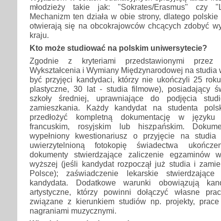
młodzieży takie jak: "Sokrates/Erasmus" czy "
Mechanizm ten działa w obie strony, dlatego polskie 
otwierają się na obcokrajowców chcących zdobyć w
kraju.
Kto może studiować na polskim uniwersytecie?
Zgodnie z kryteriami przedstawionymi przez 
Wykształcenia i Wymiany Międzynarodowej na studia
być przyjęci kandydaci, którzy nie ukończyli 25 roku
plastyczne, 30 lat - studia filmowe), posiadający 
szkoły średniej, uprawniające do podjęcia stu
zamieszkania. Każdy kandydat na studenta polsk
przedłożyć kompletną dokumentację w języku p
francuskim, rosyjskim lub hiszpańskim. Dokume
wypełniony kwestionariusz o przyjęcie na studia
uwierzytelnioną fotokopię świadectwa ukończen
dokumenty stwierdzające zaliczenie egzaminów w
wyższej (jeśli kandydat rozpoczął już studia i zam
Polsce); zaświadczenie lekarskie stwierdzając
kandydata. Dodatkowe warunki obowiązują kan
artystyczne, którzy powinni dołączyć własne pra
związane z kierunkiem studiów np. projekty, prace 
nagraniami muzycznymi.