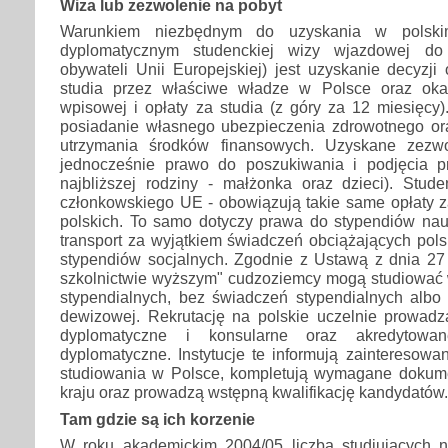
Wiza lub zezwolenie na pobyt
Warunkiem niezbędnym do uzyskania w polskim 
dyplomatycznym studenckiej wizy wjazdowej do 
obywateli Unii Europejskiej) jest uzyskanie decyzji
studia przez właściwe władze w Polsce oraz ok
wpisowej i opłaty za studia (z góry za 12 miesięcy)
posiadanie własnego ubezpieczenia zdrowotnego or
utrzymania środków finansowych. Uzyskane zezw
jednocześnie prawo do poszukiwania i podjęcia p
najbliższej rodziny - małżonka oraz dzieci). Stude
członkowskiego UE - obowiązują takie same opłaty z
polskich. To samo dotyczy prawa do stypendiów na
transport za wyjątkiem świadczeń obciążających polsk
stypendiów socjalnych. Zgodnie z Ustawą z dnia 27 
szkolnictwie wyższym" cudzoziemcy mogą studiować
stypendialnych, bez świadczeń stypendialnych albo 
dewizowej. Rekrutację na polskie uczelnie prowadz
dyplomatyczne i konsularne oraz akredytowane
dyplomatyczne. Instytucje te informują zainteresow
studiowania w Polsce, kompletują wymagane dokumen
kraju oraz prowadzą wstępną kwalifikację kandydatów.
Tam gdzie są ich korzenie
W roku akademickim 2004/05 liczba studiujących n