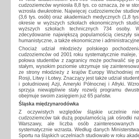
cudzoziemców wyniosła 8,8 tys. co oznacza, że w st
wzrosła dwukrotnie. Najwięcej cudzoziemców studiow
(3,6 tys. osób) oraz akademiach medycznych (1,8 ty
okresie w wyższych szkołach ekonomicznych studio
wyższych szkołach technicznych 734 osoby. W
zdecydowanie największą popularnością cieszyły si
humanistyczne, a także ekonomiczne i administracyjne
Chociaż udział młodzieży polskiego pochodzeni
cudzoziemców od 2001 roku systematycznie maleje, t
połowa studentów z zagranicy może pochwalić się p
stałym, wysokim poziomie utrzymuje się zainteresow
ze strony młodzieży z krajów Europy Wschodniej m.i
Rosji, Litwy i Łotwy. Znaczący jest także udział stude
i południowej Azji, Ameryki Północnej i Afryki. Wzr
sprzyja niewątpliwie stały rozwój programu dwust
obejmuje swoim zasięgiem już 65 państw.
Śląska międzynarodówka
Z oczywistych względów śląskie uczelnie ni
cudzoziemców tak dużą popularnością jak ośrodki 
Warszawy, ale liczba osób zainteresowanych 
systematycznie wzrasta. Według danych Ministerstwa
Sportu na śląskich uczelniach studiowało w roku akad