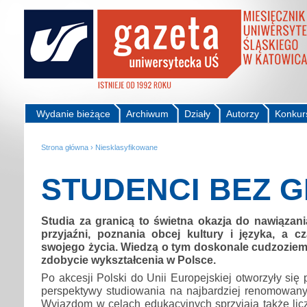
Wydanie bieżące
Archiwum
Działy
Autorzy
Konkur
Strona główna
›
Niesklasyfikowane
STUDENCI BEZ 
Studia za granicą to świetna okazja do nawiąza
przyjaźni, poznania obcej kultury i języka, a c
swojego życia. Wiedzą o tym doskonale cudzoziem
zdobycie wykształcenia w Polsce.
Po akcesji Polski do Unii Europejskiej otworzyły się
perspektywy studiowania na najbardziej renomowany
Wyjazdom w celach edukacyjnych sprzyjają także li