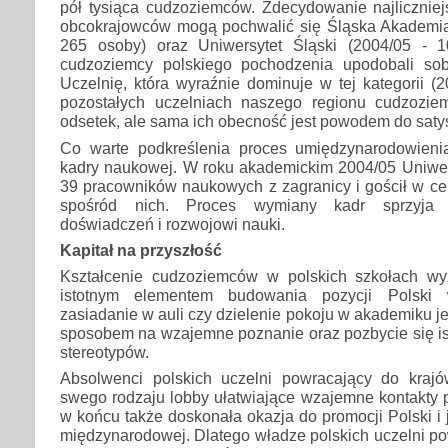
pół tysiąca cudzoziemców. Zdecydowanie najliczniej
obcokrajowców mogą pochwalić się Śląska Akademi
265 osoby) oraz Uniwersytet Śląski (2004/05 - 1
cudzoziemcy polskiego pochodzenia upodobali sob
Uczelnię, która wyraźnie dominuje w tej kategorii (
pozostałych uczelniach naszego regionu cudzozie
odsetek, ale sama ich obecność jest powodem do satys
Co warte podkreślenia proces umiędzynarodowieni
kadry naukowej. W roku akademickim 2004/05 Uniwers
39 pracowników naukowych z zagranicy i gościł w ce
spośród nich. Proces wymiany kadr sprzyja 
doświadczeń i rozwojowi nauki.
Kapitał na przyszłość
Kształcenie cudzoziemców w polskich szkołach wy
istotnym elementem budowania pozycji Polski
zasiadanie w auli czy dzielenie pokoju w akademiku j
sposobem na wzajemne poznanie oraz pozbycie się is
stereotypów.
Absolwenci polskich uczelni powracający do kraj
swego rodzaju lobby ułatwiające wzajemne kontakty 
w końcu także doskonała okazja do promocji Polski i 
międzynarodowej. Dlatego władze polskich uczelni po