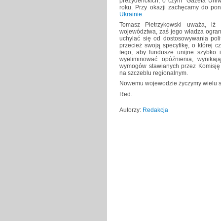
prezydenckich, o czym "Gazeta Uni
roku. Przy okazji zachęcamy do pon
Ukrainie
.
Tomasz Pietrzykowski uważa, iż 
województwa, zaś jego władza ograni
uchylać się od dostosowywania polit
przecież swoją specyfikę, o której 
tego, aby fundusze unijne szybko 
wyeliminować opóźnienia, wynika
wymogów stawianych przez Komisję E
na szczeblu regionalnym.
Nowemu wojewodzie życzymy wielu su
Red.
Autorzy:
Redakcja