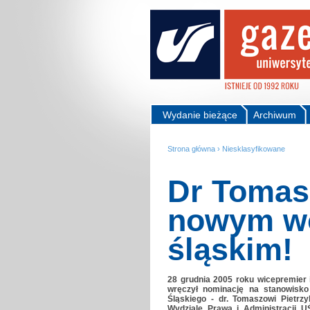
Wydanie bieżące
Archiwum
Strona główna
›
Niesklasyfikowane
Dr Tomas
nowym w
śląskim!
28 grudnia 2005 roku wicepremier 
wręczył nominację na stanowisko
Śląskiego - dr. Tomaszowi Pietrz
Wydziale Prawa i Administracji U