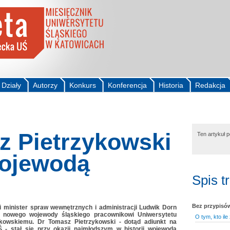
Działy
Autorzy
Konkurs
Konferencja
Historia
Redakcja
z Pietrzykowski
Ten artykuł 
ojewodą
Spis t
Bez przypisó
i minister spraw wewnętrznych i administracji Ludwik Dorn
 nowego wojewody śląskiego pracownikowi Uniwersytetu
O tym, kto ile
ykowskiemu. Dr Tomasz Pietrzykowski - dotąd adiunkt na
Ś - stał się przy okazji najmłodszym w historii wojewodą