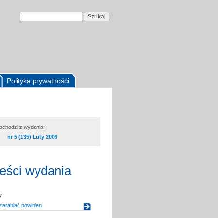
Polityka prywatności
pochodzi z wydania:
nr 5 (135) Luty 2006
reści wydania
w
 zarabiać powinien