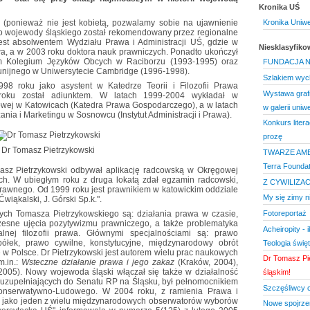
Kronika UŚ
 (ponieważ nie jest kobietą, pozwalamy sobie na ujawnienie
Kronika Uniwe
sko wojewody śląskiego został rekomendowany przez regionalne
Jest absolwentem Wydziału Prawa i Administracji UŚ, gdzie w
Niesklasyfik
awa, a w 2003 roku doktora nauk prawniczych. Ponadto ukończył
kim Kolegium Języków Obcych w Raciborzu (1993-1995) oraz
FUNDACJA N
i unijnego w Uniwersytecie Cambridge (1996-1998).
Szlakiem wy
98 roku jako asystent w Katedrze Teorii i Filozofii Prawa
Wystawa grafi
roku został adiunktem. W latach 1999-2004 wykładał w
owej w Katowicach (Katedra Prawa Gospodarczego), a w latach
w galerii uniw
ia i Marketingu w Sosnowcu (Instytut Administracji i Prawa).
Konkurs liter
prozę
Dr Tomasz Pietrzykowski
TWARZE AME
Terra Foundat
asz Pietrzykowski odbywał aplikację radcowską w Okręgowej
h. W ubiegłym roku z druga lokatą zdał egzamin radcowski,
Z CYWILIZA
rawnego. Od 1999 roku jest prawnikiem w katowickim oddziale
My się zimy ni
 Ćwiąkalski, J. Górski Sp.k.".
Fotoreportaż
ch Tomasza Pietrzykowskiego są: działania prawa w czasie,
zesne ujęcia pozytywizmu prawniczego, a także problematyka
Acheiropity - 
lnej filozofii prawa. Głównymi specjalnościami są: prawo
ółek, prawo cywilne, konstytucyjne, międzynarodowy obrót
Teologia świę
 w Polsce. Dr Pietrzykowski jest autorem wielu prac naukowych
Dr Tomasz Pi
m.in.:
Wsteczne działanie prawa i jego zakaz
(Kraków, 2004),
2005). Nowy wojewoda śląski włączał się także w działalność
śląskim!
 uzupełniających do Senatu RP na Śląsku, był pełnomocnikiem
Szczęśliwcy 
Konserwatywno-Ludowego. W 2004 roku, z ramienia Prawa i
nę jako jeden z wielu międzynarodowych obserwatorów wyborów
Nowe spojrze