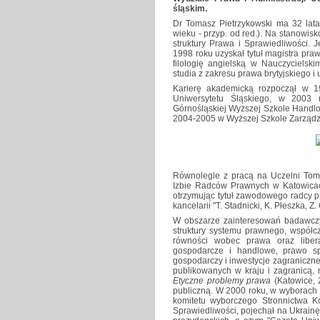
śląskim.
Dr Tomasz Pietrzykowski ma 32 lata
wieku - przyp. od red.). Na stanowi
struktury Prawa i Sprawiedliwości. 
1998 roku uzyskał tytuł magistra pr
filologię angielską w Nauczyciels
studia z zakresu prawa brytyjskiego 
Karierę akademicką rozpoczął w 19
Uniwersytetu Śląskiego, w 2003 
Górnośląskiej Wyższej Szkole Handl
2004-2005 w Wyższej Szkole Zarządzan
Równolegle z pracą na Uczelni Tom
Izbie Radców Prawnych w Katowicac
otrzymując tytuł zawodowego radcy p
kancelarii "T. Stadnicki, K. Płeszka, Z.
W obszarze zainteresowań badawczy
struktury systemu prawnego, współc
równości wobec prawa oraz libera
gospodarcze i handlowe, prawo sp
gospodarczy i inwestycje zagraniczne
publikowanych w kraju i zagranicą, 
Etyczne problemy prawa
(Katowice, 
publiczną. W 2000 roku, w wyborach
komitetu wyborczego Stronnictwa 
Sprawiedliwości, pojechał na Ukrai