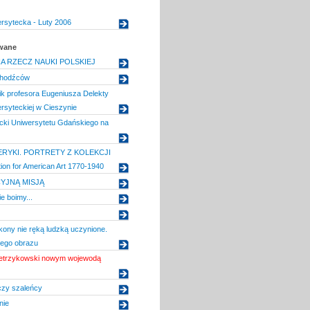
rsytecka - Luty 2006
owane
A RZECZ NAUKI POLSKIEJ
chodźców
k profesora Eugeniusza Delekty
ersyteckiej w Cieszynie
acki Uniwersytetu Gdańskiego na
RYKI. PORTRETY Z KOLEKCJI
ion for American Art 1770-1940
CYJNĄ MISJĄ
e boimy...
ikony nie ręką ludzką uczynione.
tego obrazu
etrzykowski nowym wojewodą
czy szaleńcy
nie