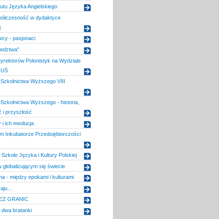
tutu Języka Angielskiego
spółczesność w dydaktyce
j
wcy - pasjonaci
iedztwa"
yrektorów Polonistyk na Wydziale
 UŚ
Szkolnictwa Wyższego VIII
zkolnictwa Wyższego - historia,
ć i przyszłość
i ich ewolucja
m Inkubatorze Przedsiębiorczości
 Szkole Języka i Kultury Polskiej
globalizującym się świecie
na - między epokami i kulturami
aju...
EZ GRANIC
 dwa bratanki