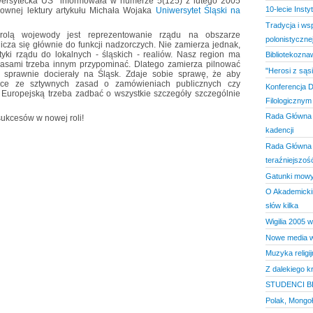
wersytecka UŚ" informowała w numerze 5(125) z lutego 2005
10-lecie Insty
ownej lektury artykułu Michała Wojaka
Uniwersytet Śląski na
Tradycja i w
rolą wojewody jest reprezentowanie rządu na obszarze
polonistyczne
cza się głównie do funkcji nadzorczych. Nie zamierza jednak,
yki rządu do lokalnych - śląskich - realiów. Nasz region ma
Bibliotekozna
czasami trzeba innym przypominać. Dlatego zamierza pilnować
"Herosi z sąs
i sprawnie docierały na Śląsk. Zdaje sobie sprawę, że aby
jące ze sztywnych zasad o zamówieniach publicznych czy
Konferencja D
uropejską trzeba zadbać o wszystkie szczegóły szczególnie
Filologicznym
Rada Główna 
kcesów w nowej roli!
kadencji
Rada Główna S
teraźniejszoś
Gatunki mowy 
O Akademicki
słów kilka
Wigilia 2005 w
Nowe media w 
Muzyka religij
Z dalekiego kr
STUDENCI B
Polak, Mongoł