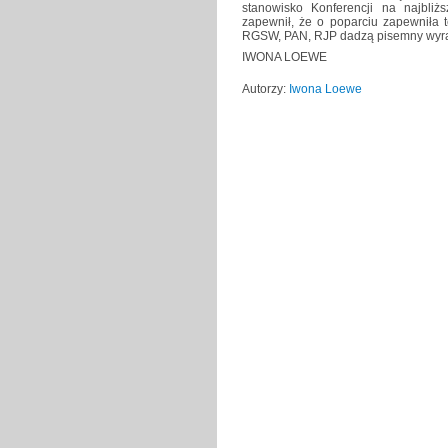
stanowisko Konferencji na najbli
zapewnił, że o poparciu zapewniła 
RGSW, PAN, RJP dadzą pisemny wyraz 
IWONA LOEWE
Autorzy:
Iwona Loewe