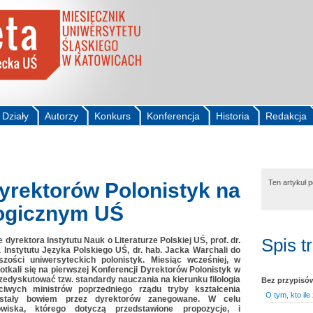
Działy
Autorzy
Konkurs
Konferencja
Historia
Redakcja
Ten artykuł 
yrektorów Polonistyk na
logicznym UŚ
Spis t
dyrektora Instytutu Nauk o Literaturze Polskiej UŚ, prof. dr.
a Instytutu Języka Polskiego UŚ, dr. hab. Jacka Warchali do
szości uniwersyteckich polonistyk. Miesiąc wcześniej, w
otkali się na pierwszej Konferencji Dyrektorów Polonistyk w
zedyskutować tzw. standardy nauczania na kierunku filologia
Bez przypisó
iwych ministrów poprzedniego rządu tryby kształcenia
O tym, kto ile
 zostały bowiem przez dyrektorów zanegowane. W celu
wiska, którego dotyczą przedstawione propozycje, i