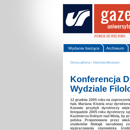
Wydanie bieżące
Archiwum
Strona główna
›
Niesklasyfikowane
Konferencja D
Wydziale Filo
12 grudnia 2005 roku na zaproszenie 
hab. Mariana Kisiela oraz dyrektor
Katowic przybyli dyrektorzy więk
listopadzie 2005 roku dyrektorzy sp
Kazimierzu Dolnym nad Wisłą, by pr
polska. Proponowane przez właśc
studentów filologii narodowej
wypracowania stanowiska środo