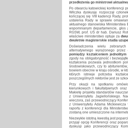
przedłożenia go ministrowi aktualne
Po otwarciu katowickiej konferencji p
Wilczka dyskusję rozpoczął czło
kończącej się VIII kadencji Rady, pr
ustalenia Rady w sprawie omawiany
aktualnego stanowiska Ministerstwa 
wspomnianym departamencie, głos z
RGSW, prof. UŚ dr hab. Dariusz Rot
właściwe ministerstwo optuje za
dwus
dwuletnie magisterskie studia uzupe
Doświadczenia wielu zebranych
alternatywnego wyrażonego przez
pomiędzy kształceniem jednolity
zgody na obligatoryjność i bezwyjątk
kształcenia pozwala jednostkom po
środowiskowych, czy to abiturientów,
bowiem obecnie w kraju ośrodki, w któr
których istnieje potrzeba kształ
poszczególnych rektorów jest ze szko
Przy okazji na spotkaniu omówi
kierunkowych i fakultatywnych oraz
Makietę projektu standardów nauczan
z Uniwersytetu Jagiellońskiego. 
wieczora, zaś przewodniczący Konfere
z Uniwersytetu Adama Mickiewicza 
raportu z konferencji dla Ministers
zostaną one umieszczone na interneto
Niezwykle istotną kwestią jest poparcie
przyjął opcję Konferencji oraz poparc
dyskusji jako przewodniczący Kom