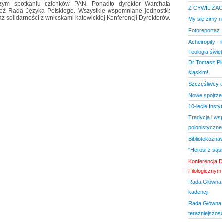
ższym spotkaniu członków PAN. Ponadto dyrektor Warchala
Z CYWILIZA
też Rada Języka Polskiego. Wszystkie wspomniane jednostki:
solidarności z wnioskami katowickiej Konferencji Dyrektorów.
My się zimy ni
Fotoreportaż
Acheiropity - 
Teologia świę
Dr Tomasz Pi
śląskim!
Szczęśliwcy 
Nowe spojrze
10-lecie Insty
Tradycja i w
polonistyczne
Bibliotekozna
"Herosi z sąs
Konferencja D
Filologicznym
Rada Główna 
kadencji
Rada Główna S
teraźniejszoś