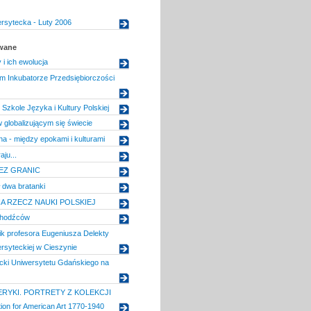
rsytecka - Luty 2006
owane
i ich ewolucja
m Inkubatorze Przedsiębiorczości
 Szkole Języka i Kultury Polskiej
globalizującym się świecie
na - między epokami i kulturami
aju...
EZ GRANIC
 dwa bratanki
A RZECZ NAUKI POLSKIEJ
chodźców
k profesora Eugeniusza Delekty
ersyteckiej w Cieszynie
acki Uniwersytetu Gdańskiego na
RYKI. PORTRETY Z KOLEKCJI
ion for American Art 1770-1940