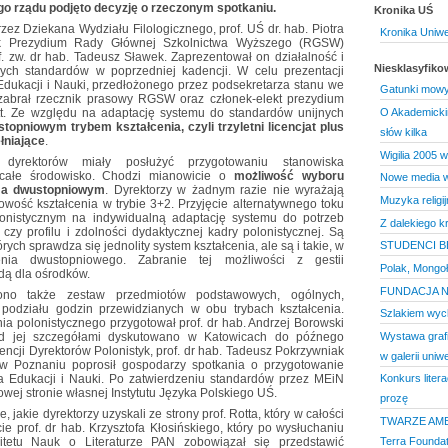
go rządu podjęto decyzję o rzeczonym spotkaniu.
Kronika UŚ
rzez Dziekana Wydziału Filologicznego, prof. UŚ dr. hab. Piotra
Kronika Uniwe
nek Prezydium Rady Głównej Szkolnictwa Wyższego (RGSW)
of. zw. dr hab. Tadeusz Sławek. Zaprezentował on działalność i
Niesklasyfik
ch standardów w poprzedniej kadencji. W celu prezentacji
Edukacji i Nauki, przedłożonego przez podsekretarza stanu we
Gatunki mowy 
abrał rzecznik prasowy RGSW oraz członek-elekt prezydium
t. Ze względu na adaptację systemu do standardów unijnych
O Akademicki
topniowym trybem kształcenia, czyli trzyletni licencjat plus
słów kilka
łniające
.
Wigilia 2005 w
 dyrektorów miały posłużyć przygotowaniu stanowiska
 całe środowisko. Chodzi mianowicie o
możliwość wyboru
Nowe media w 
m a dwustopniowym
. Dyrektorzy w żadnym razie nie wyrażają
Muzyka religij
owość kształcenia w trybie 3+2. Przyjęcie alternatywnego toku
lonistycznym na indywidualną adaptację systemu do potrzeb
Z dalekiego kr
 czy profilu i zdolności dydaktycznej kadry polonistycznej. Są
ych sprawdza się jednolity system kształcenia, ale są i takie, w
STUDENCI B
cenia dwustopniowego. Zabranie tej możliwości z gestii
Polak, Mongoł
dą dla ośrodków.
FUNDACJA N
ono także zestaw przedmiotów podstawowych, ogólnych,
 podziału godzin przewidzianych w obu trybach kształcenia.
Szlakiem wy
ia polonistycznego przygotował prof. dr hab. Andrzej Borowski
Wystawa grafi
Nad jej szczegółami dyskutowano w Katowicach do późnego
ncji Dyrektorów Polonistyk, prof. dr hab. Tadeusz Pokrzywniak
w galerii uniw
w Poznaniu poprosił gospodarzy spotkania o przygotowanie
twa Edukacji i Nauki. Po zatwierdzeniu standardów przez MEiN
Konkurs liter
wej stronie własnej Instytutu Języka Polskiego UŚ.
prozę
, jakie dyrektorzy uzyskali ze strony prof. Rotta, który w całości
TWARZE AME
ie prof. dr hab. Krzysztofa Kłosińskiego, który po wysłuchaniu
Terra Foundat
itetu Nauk o Literaturze PAN zobowiązał się przedstawić