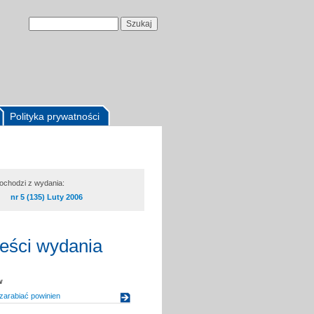
Polityka prywatności
pochodzi z wydania:
nr 5 (135) Luty 2006
reści wydania
w
 zarabiać powinien