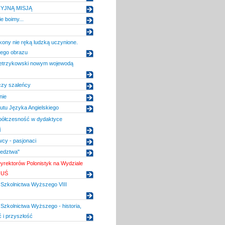
CYJNĄ MISJĄ
e boimy...
ikony nie ręką ludzką uczynione.
tego obrazu
etrzykowski nowym wojewodą
czy szaleńcy
nie
tutu Języka Angielskiego
spółczesność w dydaktyce
j
wcy - pasjonaci
iedztwa"
yrektorów Polonistyk na Wydziale
 UŚ
Szkolnictwa Wyższego VIII
zkolnictwa Wyższego - historia,
ć i przyszłość