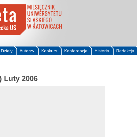
Działy
Autorzy
Konkurs
Konferencja
Historia
Redakcja
) Luty 2006