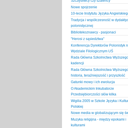
Szczęśliwcy czy szaleńcy
Nowe spojrzenie
10-lecie Instytutu Języka Angielskie
Tradycja i współczesność w dydakty
polonistycznej
Bibliotekoznawcy - pasjonaci
"Herosi z sąsiedztwa"
Konferencja Dyrektorów Polonistyk 
Wydziale Filologicznym UŚ
Rada Główna Szkolnictwa Wyższego 
kadencji
Rada Główna Szkolnictwa Wyższego
historia, teraźniejszość i przyszłość
Gatunki mowy i ich ewolucja
O Akademickim Inkubatorze
Przedsiębiorczości słów kilka
Wigilia 2005 w Szkole Języka i Kultu
Polskiej
Nowe media w globalizującym się św
Muzyka religijna - między epokami i
kulturami