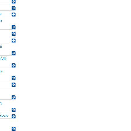
go
ce
na
VIII
 -
ry
iecie