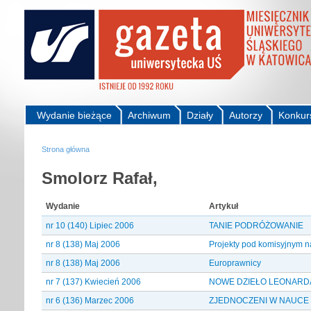
Wydanie bieżące
Archiwum
Działy
Autorzy
Konkur
Strona główna
Smolorz Rafał,
Wydanie
Artykuł
nr 10 (140) Lipiec 2006
TANIE PODRÓŻOWANIE
nr 8 (138) Maj 2006
Projekty pod komisyjnym 
nr 8 (138) Maj 2006
Europrawnicy
nr 7 (137) Kwiecień 2006
NOWE DZIEŁO LEONARD
nr 6 (136) Marzec 2006
ZJEDNOCZENI W NAUCE