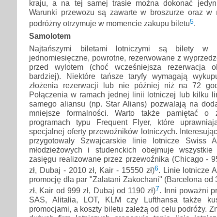
kraju, a na tej samej trasie można dokonać jedy
Warunki przewozu są zawarte w broszurze oraz w ro
5
podróżny otrzymuje w momencie zakupu biletu
.
Samolotem
Najtańszymi biletami lotniczymi są bilety w k
jednomiesięczne, powrotne, rezerwowane z wyprzedze
przed wylotem (choć wcześniejsza rezerwacja o
bardziej). Niektóre tańsze taryfy wymagają wyku
złożenia rezerwacji lub nie później niż na 72 god
Połączenia w ramach jednej linii lotniczej lub kilku l
samego aliansu (np. Star Alians) pozwalają na dod
mniejsze formalności. Warto także pamiętać o 
programach typu Frequent Flyer, które uprawniaj
specjalnej oferty przewoźników lotniczych. Interesują
przygotowały Szwajcarskie linie lotnicze Swiss A
młodzieżowych i studenckich obejmuje wszystkie 
zasięgu realizowane przez przewoźnika (Chicago - 9
6
zł, Dubaj - 2010 zł, Kair - 15550 zł)
. Linie lotnicze 
promocję dla par "Zalatani Zakochani" (Barcelona od 
7
zł, Kair od 999 zł, Dubaj od 1190 zł)
. Inni poważni p
SAS, Alitalia, LOT, KLM czy Lufthansa także kus
promocjami, a koszty biletu zależą od celu podróży. 