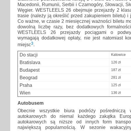
Macedonii, Rumunii, Serbii i Czarnogóry, Słowacji, Sł
Węgier. WESTLEELS 26 obejmuje przejazdy 2 klasą
trasie (należy ją określić przed zakupieniem biletu) i
Co ważne, w czasie 2 miesięcznej ważności biletu m
dowolną liczbę razy, bez dodatkowych formalnośc
WESTLEELS 26 przejazdy pociągami o podwyż
wymagają dodatkowej opłaty, nie jest natomiast k
3
miejsc
.
Do stacji
Katowice
Bratislava
126 zł
Budapest
187 zł
Beograd
281 zł
Praha
125 zł
Wien
136 zł
Autobusem
Obecnie wszystkie biura podróży pośredniczą 
autokarowych do niemal każdego zakątka Euro
autokarowych są niższe od innych form transpor
największą popularnością. W sezonie wakacyj