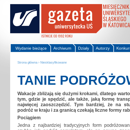
Wydanie bieżące
Archiwum
Działy
Autorzy
Konkur
Strona główna
›
Niesklasyfikowane
TANIE PODRÓŻO
Wakacje zbliżają się dużymi krokami, dlatego warto
tym, gdzie je spędzić, ale także, jaką formę trans
najwięcej zaoszczędzić. Tym bardziej, że na s
podróż w kraju i za granicą czekają liczne formy rab
Pociągiem
Jedna z najbardziej tradycyjnych form podróżowan