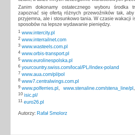
Zanim dokonamy ostatecznego wyboru środka tra
zapoznać się ofertą różnych przewoźników tak, aby 
przyjemna, ale i stosunkowo tania. W czasie wakacji is
sposobów na lepsze wydawanie pieniędzy.
1
www.intercity.pl
2
www.interrailnet.com
3
www.wasteels.com.pl
4
www.orbis-transport.pl
5
www.eurolinespolska.pl
6
yourcountry.swiss.com/local/PL//index-poland
7
www.aua.com/pl/pol
8
www7.centralwings.com.pl
9
www.polferries.pl
,
www.stenaline.com/stena_line/pl
10
isic.pl/
11
euro26.pl
Autorzy:
Rafał Smolorz