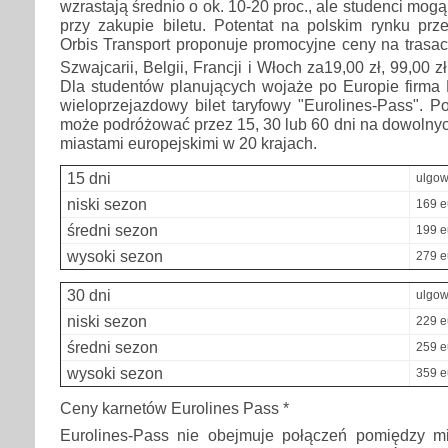
wzrastają średnio o ok. 10-20 proc., ale studenci mogą 
przy zakupie biletu. Potentat na polskim rynku p
Orbis Transport proponuje promocyjne ceny na trasach
Szwajcarii, Belgii, Francji i Włoch za19,00 zł, 99,00 zł
Dla studentów planujących wojaże po Europie firma 
wieloprzejazdowy bilet taryfowy "Eurolines-Pass". Po
może podróżować przez 15, 30 lub 60 dni na dowolny
miastami europejskimi w 20 krajach.
15 dni
ulgo
niski sezon
169 e
średni sezon
199 e
wysoki sezon
279 e
30 dni
ulgo
niski sezon
229 e
średni sezon
259 e
wysoki sezon
359 e
Ceny karnetów Eurolines Pass *
Eurolines-Pass nie obejmuje połączeń pomiędzy 