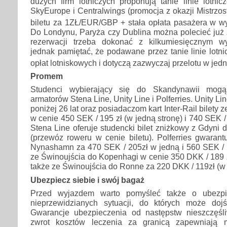
dużych firm lotniczych proponują tanie linie lotnic
SkyEurope i Centralwings (promocja z okazji Mistrzos
biletu za 1ZŁ/EUR/GBP + stała opłata pasażera w w
Do Londynu, Paryża czy Dublina można polecieć już za
rezerwacji trzeba dokonać z kilkumiesięcznym w
jednak pamiętać, że podawane przez tanie linie lotni
opłat lotniskowych i dotyczą zazwyczaj przelotu w jedn
Promem
Studenci wybierający się do Skandynawii mogą
armatorów Stena Line, Unity Line i Polferries. Unity L
poniżej 26 lat oraz posiadaczom kart Inter-Rail bilety 
w cenie 450 SEK / 195 zł (w jedną stronę) i 740 SEK / 
Stena Line oferuje studencki bilet zniżkowy z Gdyni 
(przewóz roweru w cenie biletu). Polferries gwaran
Nynashamn za 470 SEK / 205zł w jedną i 560 SEK / 2
ze Świnoujścia do Kopenhagi w cenie 350 DKK / 189 zł
także ze Świnoujścia do Ronne za 220 DKK / 119zł (w 
Ubezpiecz siebie i swój bagaż
Przed wyjazdem warto pomyśleć także o ubezp
nieprzewidzianych sytuacji, do których może doj
Gwarancje ubezpieczenia od następstw nieszczęś
zwrot kosztów leczenia za granicą zapewniają 