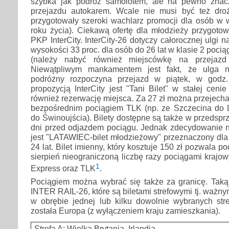
szybka jak podróż samolotem, ale na pewno znac
przejazdu autokarem. Wcale nie musi być też dro
przygotowały szeroki wachlarz promocji dla osób w 
roku życia). Ciekawą ofertę dla młodzieży przygoto
PKP InterCity. InterCity-26 dotyczy całorocznej ulgi 
wysokości 33 proc. dla osób do 26 lat w klasie 2 pociąg
(należy nabyć również miejscówkę na przejaz
Niewątpliwym mankamentem jest fakt, że ulga ni
podróżny rozpoczyna przejazd w piątek, w godz.
propozycją InterCity jest "Tani Bilet" w stałej ceni
również rezerwację miejsca. Za 27 zł można przejecha
bezpośrednim pociągiem TLK (np. ze Szczecina do 
do Świnoujścia). Bilety dostępne są także w przedspr
dni przed odjazdem pociągu. Jednak zdecydowanie na
jest "LATAWIEC-bilet młodzieżowy" przeznaczony dla
24 lat. Bilet imienny, który kosztuje 150 zł pozwala po
sierpień nieograniczoną liczbę razy pociągami krajowym
1
Express oraz TLK
.
Pociągiem można wybrać się także za granicę. Taką 
INTER RAIL-26, które są biletami strefowymi tj. ważny
w obrębie jednej lub kilku dowolnie wybranych stre
została Europa (z wyłączeniem kraju zamieszkania).
Strefa A: Wielka Brytania, Irlandia