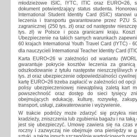
młodzieżowe ISIC, IYTC, ITIC oraz EURO<26, s
dokument potwierdzający status studenta. Honoro
International Student Identity Card (ISIC) stanowi
leczenia i transportu gwarantowane przez PZU S
zagranicznej (250 tys. zł) oraz od następstw nieszc
tys. zł) w Polsce i poza granicami kraju. Koszt
Ubezpieczenie na takich samych warunkach zapewn
60 krajach International Youth Travel Card (IYTC) - 
dla nauczycieli International Teacher Identity Card (ITIC
Karta EURO<26 w zależności od wariantu (WOR
gwarantuje pokrycie kosztów leczenia za granicą
odszkodowanie z tytułu następstw nieszczęśliwyc
tys. zł oraz ubezpieczenie odpowiedzialności cywilnej 
kartę EURO<26 trzeba zapłacić w zależności od opcji 
polisy ubezpieczeniowej niewątpliwą zaletą kart m
powszechność oraz dostęp do sieci tysięcy zni
obejmujących edukację, kulturę, rozrywkę, zakup
transport, usługi, zakwaterowanie i wyżywienie.
W trakcie podróży może zdarzyć się przykra nie
kradzieży, zniszczenia lub zgubienia bagażu i na taką
jest się ubezpieczyć. Umowę zawiera się na czas 
roczny i zazwyczaj nie obejmuje ona pieniędzy w got
sztuki, a także innych szczególnie wartościowych prz