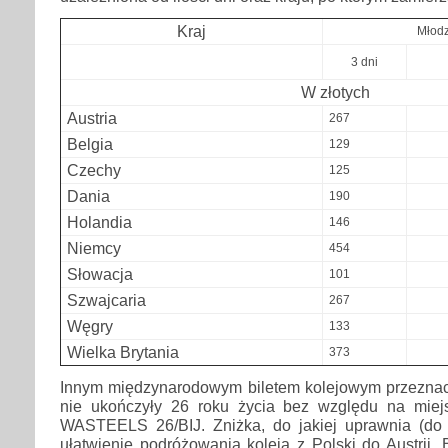
Kraj
Młodz
3 dni
W złotych
Austria
267
Belgia
129
Czechy
125
Dania
190
Holandia
146
Niemcy
454
Słowacja
101
Szwajcaria
267
Węgry
133
Wielka Brytania
373
Innym międzynarodowym biletem kolejowym przeznac
nie ukończyły 26 roku życia bez względu na miej
WASTEELS 26/BIJ. Zniżka, do jakiej uprawnia (do
ułatwienie podróżowania koleją z Polski do Austrii, B