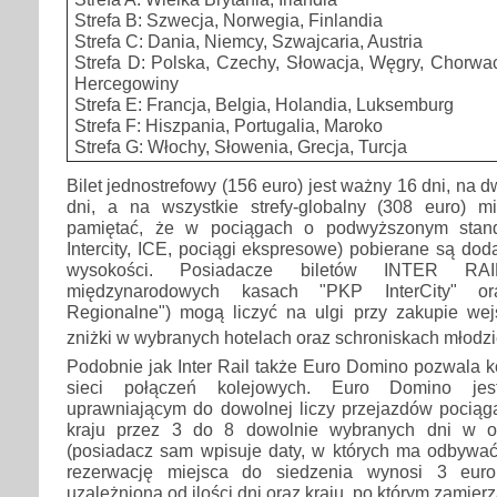
Strefa B: Szwecja, Norwegia, Finlandia
Strefa C: Dania, Niemcy, Szwajcaria, Austria
Strefa D: Polska, Czechy, Słowacja, Węgry, Chorwac
Hercegowiny
Strefa E: Francja, Belgia, Holandia, Luksemburg
Strefa F: Hiszpania, Portugalia, Maroko
Strefa G: Włochy, Słowenia, Grecja, Turcja
Bilet jednostrefowy (156 euro) jest ważny 16 dni, na dw
dni, a na wszystkie strefy-globalny (308 euro) m
pamiętać, że w pociągach o podwyższonym standa
Intercity, ICE, pociągi ekspresowe) pobierane są dod
wysokości. Posiadacze biletów INTER RA
międzynarodowych kasach "PKP InterCity" 
Regionalne") mogą liczyć na ulgi przy zakupie w
zniżki w wybranych hotelach oraz schroniskach młod
Podobnie jak Inter Rail także Euro Domino pozwala ko
sieci połączeń kolejowych. Euro Domino jes
uprawniającym do dowolnej liczy przejazdów pociąg
kraju przez 3 do 8 dowolnie wybranych dni w o
(posiadacz sam wpisuje daty, w których ma odbywać 
rezerwację miejsca do siedzenia wynosi 3 euro
uzależniona od ilości dni oraz kraju, po którym zamie