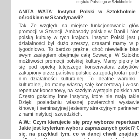
Instytutu Polskiego w Sztokholmie
ANITA WATA: Instytut Polski w Sztokholmie 
ośrodkiem w Skandynawii?
Tak. Ze względu na miejsce funkcjonowania głó
promocji w Szwecji. Ambasady polskie w Danii i Nor
polską kulturę w tych krajach. Instytut Polski jest
działalności był dużo szerszy, czasami mamy w p
tygodniowo. To bardzo prężne, choć niewielkie biur
swym zasięgiem obejmuje całą Szwecję. W Sztokh
możliwości promocji polskiej kultury. Mamy piękny b
się pod opieką tutejszego konserwatora zabytków
zakupiony przez państwo polskie za zgodą króla i pod
nim działalności kulturalnej. To idealne warunki p
kulturalnej, bo mamy własną salę koncertową i własn
repertuar koncertowy, na każdym występie polskich ar
Często gościmy inne instytuty, które nie mają taki
Dzięki posiadaniu własnej powierzchni wystawien
kinowej i seminaryjnej jesteśmy atrakcyjnym partnere
z nami instytucji szwedzkich.
A.W.: Czym kierujecie się przy wyborze repertuar
Jakie jest kryterium wyboru zapraszanych gości?
się, na przykład tym, co w danej chwili znajduj