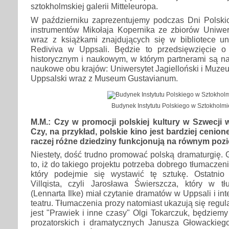
sztokholmskiej galerii Mitteleuropa.
W październiku zaprezentujemy podczas Dni Polsk
instrumentów Mikołaja Kopernika ze zbiorów Uniwers
wraz z książkami znajdujących się w bibliotece uni
Rediviva w Uppsali. Będzie to przedsięwzięcie 
historycznym i naukowym, w którym partnerami są na
naukowe obu krajów: Uniwersytet Jagielloński i Muze
Uppsalski wraz z Museum Gustavianum.
Budynek Instytutu Polskiego w Sztokholmi
M.M.: Czy w promocji polskiej kultury w Szwecji
Czy, na przykład, polskie kino jest bardziej cenion
raczej różne dziedziny funkcjonują na równym poz
Niestety, dość trudno promować polską dramaturgię.
to, iż do takiego projektu potrzeba dobrego tłumaczen
który podejmie się wystawić tę sztukę. Ostatnio
Villqista, czyli Jarosława Świerszcza, który w 
(Lennarta Ilke) miał czytanie dramatów w Uppsali i in
teatru. Tłumaczenia prozy natomiast ukazują się regu
jest "Prawiek i inne czasy" Olgi Tokarczuk, będziemy
prozatorskich i dramatycznych Janusza Głowackiego.