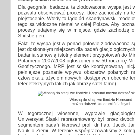
Dla geografa, badacza, ta zlodowacona wyspa jest w
pozwala obserwować procesy, które zachodziły na te
plejstocenie. Wtedy to lądolód skandynawski modelow
tego są widoczne niemal w całej Polsce. Aby poznać
procesy udajemy się w miejsce, gdzie zachodzą o
Spitsbergen.
Fakt, że wyspa jest w ponad połowie zlodowacona sp
jest doskonałym miejscem dla badań glacjologicznyc
badania stanowią istotny element przygotowań do 
Polarnego 2007/2008 ogłoszonego w 50 rocznicę M
Geofizycznego. MRP jest ściśle koordynowaną inic
pełniejsze poznanie wpływu obszarów polarnych na
człowieka z użyciem nowych, dostępnych obecnie tech
teledetekcyjnych takich jak obrazy satelitarne).
Wiosną do stacji we fiordzie Hornsund
można dotrzeć skuterami śnieżnymi
W tegorocznej wiosennej wyprawie glacjologic
Uniwersytet Śląski reprezentowany był przez dwóc
segmentem badań kierował prof. dr hab. Jacek Ja
Nauk o Ziemi. W terenie współpracowaliśmy z kole