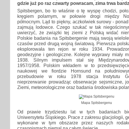
gdzie już po raz czwarty powracam, zima trwa bard
Spitsbergen, bo to właśnie o tę wyspę chodzi, poło
kręgiem polarnym, w połowie drogi między No
północnym. Ląd to piękny, aczkolwiek surowy - pona
zajmują lodowce. Czego szukać w tak niegościnny
uwierzyć, że związki tej ziemi z Polską widać ni
Polskie badania na Spitsbergenie mają swoją wielolet
czasów przed drugą wojną światową. Pierwsza pols
eksplorowała ten rejon w roku 1934. Prowadz
geodezyjne i geologiczne. Kolejne wyprawy miały mi
1938. Silnym impulsem stał się Międzynarodo
1957/1958. Polskim wkładem w to przedsięwzięci
naukowej we fiordzie Hornsund na południowy
przebudowie w roku 1978 stacja Instytutu Ge
nieprzerwanie prowadząc obserwacje sejsmiczne, j
Ziemi, meteorologiczne oraz badania środowiska pola
Mapa Spitsbergenu
Od prawie trzydziestu lat w tych badaniach bi
Uniwersytetu Śląskiego. Prace z zakresu glacjologii, ge
wykonane w tym obszarze przez naszych rodak
czasopismach niemal na całym świecie.