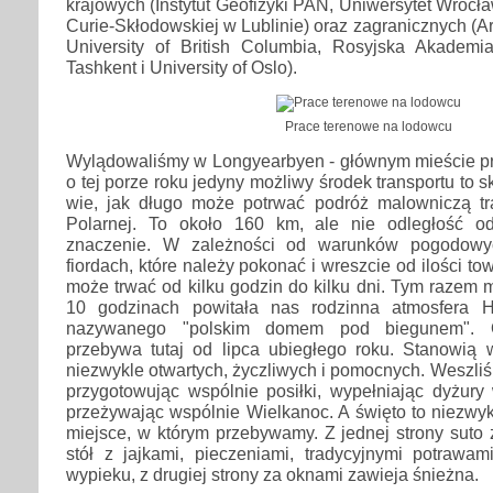
krajowych (Instytut Geofizyki PAN, Uniwersytet Wrocła
Curie-Skłodowskiej w Lublinie) oraz zagranicznych (A
University of British Columbia, Rosyjska Akadem
Tashkent i University of Oslo).
Prace terenowe na lodowcu
Wylądowaliśmy w Longyearbyen - głównym mieście pro
o tej porze roku jedyny możliwy środek transportu to sk
wie, jak długo może potrwać podróż malowniczą tra
Polarnej. To około 160 km, ale nie odległość o
znaczenie. W zależności od warunków pogodowyc
fiordach, które należy pokonać i wreszcie od ilości t
może trwać od kilku godzin do kilku dni. Tym razem m
10 godzinach powitała nas rodzinna atmosfera 
nazywanego "polskim domem pod biegunem". 
przebywa tutaj od lipca ubiegłego roku. Stanowią w
niezwykle otwartych, życzliwych i pomocnych. Weszliś
przygotowując wspólnie posiłki, wypełniając dyżury 
przeżywając wspólnie Wielkanoc. A święto to niezwykł
miejsce, w którym przebywamy. Z jednej strony suto
stół z jajkami, pieczeniami, tradycyjnymi potrawam
wypieku, z drugiej strony za oknami zawieja śnieżna.