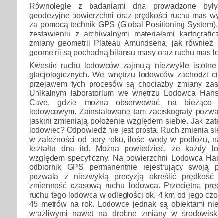
Równolegle z badaniami dna prowadzone były 
geodezyjne powierzchni oraz prędkości ruchu mas wy
za pomocą technik GPS (Global Positioning System).
zestawieniu z archiwalnymi materiałami kartografic
zmiany geometrii Plateau Amundsena, jak również 
geometrii są pochodną bilansu masy oraz ruchu mas 
Kwestie ruchu lodowców zajmują niezwykle istotn
glacjologicznych. We wnętrzu lodowców zachodzi c
przejawem tych procesów są chociażby zmiany zas
Unikalnym laboratorium we wnętrzu Lodowca Hansa 
Cave, gdzie można obserwować na bieżąco 
lodowcowym. Zainstalowane tam zaciskografy pozwala
jaskini zmieniają położenie względem siebie. Jak za
lodowiec? Odpowiedź nie jest prosta. Ruch zmienia się
w zależności od pory roku, ilości wody w podłożu, n
kształtu dna itd. Można powiedzieć, że każdy l
względem specyficzny. Na powierzchni Lodowca Han
odbiornik GPS permanentnie rejestrujący swoją p
pozwala z niezwykłą precyzją określić prędkość
zmienność czasową ruchu lodowca. Przeciętna prę
ruchu tego lodowca w odległości ok. 4 km od jego czo
45 metrów na rok. Lodowce jednak są obiektami nies
wrażliwymi nawet na drobne zmiany w środowisk