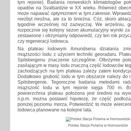
tym rejonie). Badania norweskich klimatologów po
opadów na Svalbardzie w XX wieku. Również obecn
może napawać optymizmem w tym zakresie. Wprawdzi
niezbyt mroźna, ale za to śnieżna. Cóż, skoro ablacj
tygodnie wcześniej niż zazwyczaj. We wrześniu, gd
rozpocznie się kolejny sezon akumulacyjny wyniki za
zestawione i otrzymamy odpowiedź, czy ten rok przycz
czy regeneracji lodowca.
Na plateau lodowym Amundsena działania zmie
miąższości lodu z użyciem techniki georadaru. Pla
Spitsbergenu znaczenie szczególne. Olbrzymie pol
zasilającym w masy lodu znaczną część lodowców teg
zachodzących na tym plateau zależy zatem kondycja
Dodatkowo grubość lodu w tym obszarze należy do 
Spitsbergenie. Tegoroczne badania metodami rad
miąższość lodu w tym rejonie sięga 700 m. B
powierzchnia plateau położona jest średnio na wy
n.p.m. można postawić hipotezę, że część podłoż
poniżej poziomu morza. Potwierdzić to może wiercen
lodowca planowane na kolejne lata.
Polska Stacja Polarna w Hornsundzie