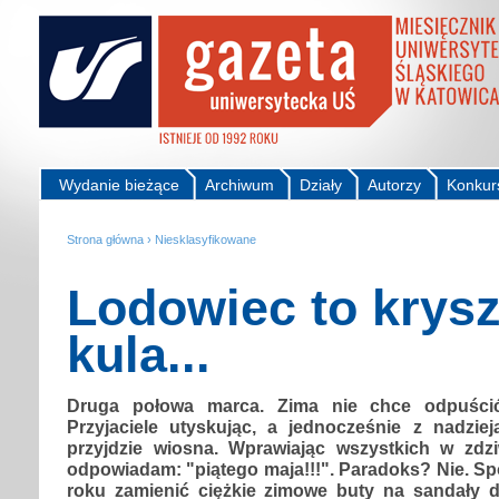
Wydanie bieżące
Archiwum
Działy
Autorzy
Konkur
Strona główna
›
Niesklasyfikowane
Lodowiec to krys
kula...
Druga połowa marca. Zima nie chce odpuścić 
Przyjaciele utyskując, a jednocześnie z nadziej
przyjdzie wiosna. Wprawiając wszystkich w zdz
odpowiadam: "piątego maja!!!". Paradoks? Nie. S
roku zamienić ciężkie zimowe buty na sandały 