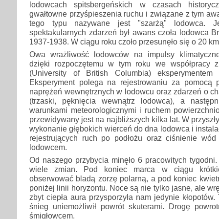
lodowcach spitsbergeńskich w czasach historyc
gwałtowne przyśpieszenia ruchu i związane z tym awa
tego typu nazywane jest "szarżą" lodowca. J
spektakularnych zdarzeń był awans czoła lodowca Br
1937-1938. W ciągu roku czoło przesunęło się o 20 km 
Owa wrażliwość lodowców na impulsy klimatyczn
dzięki rozpoczętemu w tym roku we współpracy z 
(University of British Columbia) eksperymente
Eksperyment polega na rejestrowaniu za pomocą p
naprężeń wewnętrznych w lodowcu oraz zdarzeń o ch
(trzaski, pęknięcia wewnątrz lodowca), a następ
warunkami meteorologicznymi i ruchem powierzchni
przewidywany jest na najbliższych kilka lat. W przysz
wykonanie głębokich wierceń do dna lodowca i instala
rejestrujących ruch po podłożu oraz ciśnienie wód
lodowcem.
Od naszego przybycia minęło 6 pracowitych tygodni.
wiele zmian. Pod koniec marca w ciągu krótk
obserwować bladą zorzę polarną, a pod koniec kwiet
poniżej linii horyzontu. Noce są nie tylko jasne, ale w
zbyt ciepła aura przysporzyła nam jedynie kłopotów.
śnieg uniemożliwił powrót skuterami. Drogę powro
śmigłowcem.