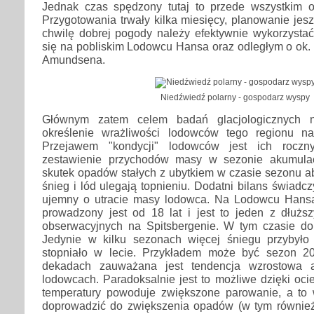
Jednak czas spędzony tutaj to przede wszystkim o
Przygotowania trwały kilka miesięcy, planowanie jesz
chwilę dobrej pogody należy efektywnie wykorzystać
się na pobliskim Lodowcu Hansa oraz odległym o ok.
Amundsena.
Niedźwiedź polarny - gospodarz wyspy
Głównym zatem celem badań glacjologicznych na
określenie wrażliwości lodowców tego regionu na
Przejawem "kondycji" lodowców jest ich roczny
zestawienie przychodów masy w sezonie akumula
skutek opadów stałych z ubytkiem w czasie sezonu abl
śnieg i lód ulegają topnieniu. Dodatni bilans świad
ujemny o utracie masy lodowca. Na Lodowcu Hansa
prowadzony jest od 18 lat i jest to jeden z dłużs
obserwacyjnych na Spitsbergenie. W tym czasie d
Jedynie w kilku sezonach więcej śniegu przybyło
stopniało w lecie. Przykładem może być sezon 20
dekadach zauważana jest tendencja wzrostowa a
lodowcach. Paradoksalnie jest to możliwe dzięki ocie
temperatury powoduje zwiększone parowanie, a to
doprowadzić do zwiększenia opadów (w tym równi