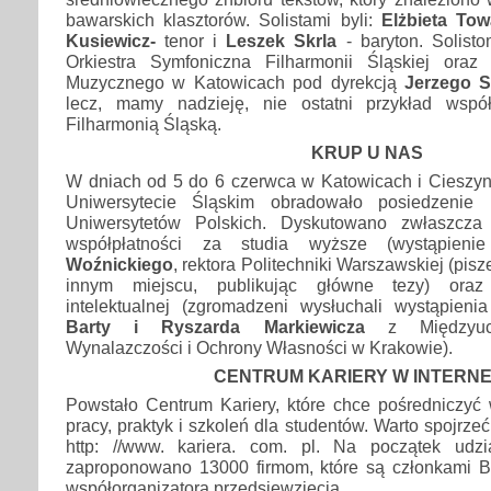
bawarskich klasztorów. Solistami byli:
Elżbieta Tow
Kusiewicz-
tenor i
Leszek Skrla
- baryton. Solisto
Orkiestra Symfoniczna Filharmonii Śląskiej ora
Muzycznego w Katowicach pod dyrekcją
Jerzego 
lecz, mamy nadzieję, nie ostatni przykład wsp
Filharmonią Śląską.
KRUP U NAS
W dniach od 5 do 6 czerwca w Katowicach i Cieszyni
Uniwersytecie Śląskim obradowało posiedzenie 
Uniwersytetów Polskich. Dyskutowano zwłaszcza
współpłatności za studia wyższe (wystąpien
Woźnickiego
, rektora Politechniki Warszawskiej (pis
innym miejscu, publikując główne tezy) oraz
intelektualnej (zgromadzeni wysłuchali wystąpien
Barty i Ryszarda Markiewicza
z Międzyucze
Wynalazczości i Ochrony Własności w Krakowie).
CENTRUM KARIERY W INTERNE
Powstało Centrum Kariery, które chce pośredniczyć 
pracy, praktyk i szkoleń dla studentów. Warto spojrzeć
http: //www. kariera. com. pl. Na początek udzi
zaproponowano 13000 firmom, które są członkami B
współorganizatora przedsięwzięcia.