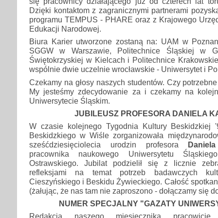
się pracownicy działającego już od czterech lat tor
Dzięki kontaktom z zagranicznymi partnerami pozysk
programu TEMPUS - PHARE oraz z Krajowego Urzędu
Edukacji Narodowej.
Biura Karier utworzone zostaną na: UAM w Poznan
SGGW w Warszawie, Politechnice Śląskiej w Gli
Świętokrzyskiej w Kielcach i Politechnice Krakowskie
wspólnie dwie uczelnie wrocławskie - Uniwersytet i Pol
Czekamy na głosy naszych studentów. Czy potrzebne j
My jesteśmy zdecydowanie za i czekamy na kolejn
Uniwersytecie Śląskim.
JUBILEUSZ PROFESORA DANIELA K
W czasie kolejnego Tygodnia Kultury Beskidzkiej
Beskidzkiego w Wiśle zorganizowała międzynarodo
sześćdziesięciolecia urodzin profesora
Daniel
pracownika naukowego Uniwersytetu Śląskiego
Ostrawskiego. Jubilat podzielił się z licznie ze
refleksjami na temat potrzeb badawczych kul
Cieszyńskiego i Beskidu Żywieckiego. Całość spotkan
(żałując, że nas tam nie zaproszono - dołączamy się d
NUMER SPECJALNY "GAZATY UNIWERSY
Redakcja naszego miesięcznika pracowicie