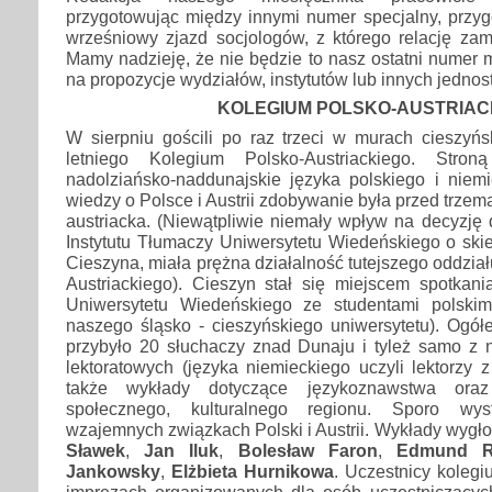
przygotowując między innymi numer specjalny, przyg
wrześniowy zjazd socjologów, z którego relację zam
Mamy nadzieję, że nie będzie to nasz ostatni numer 
na propozycje wydziałów, instytutów lub innych jednos
KOLEGIUM POLSKO-AUSTRIAC
W sierpniu gościli po raz trzeci w murach cieszyńs
letniego Kolegium Polsko-Austriackiego. Stron
nadolziańsko-naddunajskie języka polskiego i niem
wiedzy o Polsce i Austrii zdobywanie była przed trzema 
austriacka. (Niewątpliwie niemały wpływ na decyzję
Instytutu Tłumaczy Uniwersytetu Wiedeńskiego o ski
Cieszyna, miała prężna działalność tutejszego oddzia
Austriackiego). Cieszyn stał się miejscem spotkani
Uniwersytetu Wiedeńskiego ze studentami polskim
naszego śląsko - cieszyńskiego uniwersytetu). Ogó
przybyło 20 słuchaczy znad Dunaju i tyleż samo z n
lektoratowych (języka niemieckiego uczyli lektorzy z
także wykłady dotyczące językoznawstwa oraz 
społecznego, kulturalnego regionu. Sporo wys
wzajemnych związkach Polski i Austrii. Wykłady wygłosil
Sławek
,
Jan Iluk
,
Bolesław Faron
,
Edmund R
Jankowsky
,
Elżbieta Hurnikowa
. Uczestnicy kolegi
imprezach organizowanych dla osób uczestniczącyc