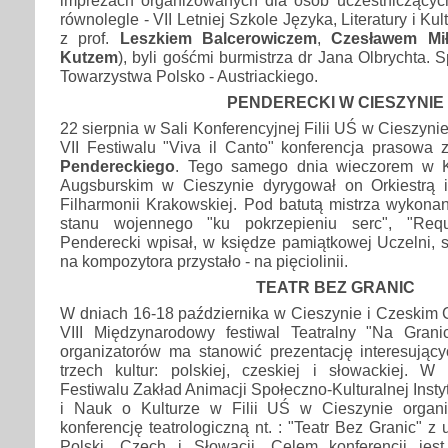
równolegle - VII Letniej Szkole Języka, Literatury i Kul
z prof.
Leszkiem Balcerowiczem
,
Czesławem Mi
Kutzem
), byli gośćmi burmistrza dr Jana Olbrychta. S
Towarzystwa Polsko - Austriackiego.
PENDERECKI W CIESZYNIE
22 sierpnia w Sali Konferencyjnej Filii UŚ w Cieszyni
VII Festiwalu "Viva il Canto" konferencja prasowa
Pendereckiego
. Tego samego dnia wieczorem w K
Augsburskim w Cieszynie dyrygował on Orkiestrą
Filharmonii Krakowskiej. Pod batutą mistrza wykona
stanu wojennego "ku pokrzepieniu serc", "Requ
Penderecki wpisał, w księdze pamiątkowej Uczelni, 
na kompozytora przystało - na pięciolinii.
TEATR BEZ GRANIC
W dniach 16-18 października w Cieszynie i Czeskim 
VIII Międzynarodowy festiwal Teatralny "Na Gran
organizatorów ma stanowić prezentację interesujący
trzech kultur: polskiej, czeskiej i słowackiej. 
Festiwalu Zakład Animacji Społeczno-Kulturalnej Inst
i Nauk o Kulturze w Filii UŚ w Cieszynie organ
konferencję teatrologiczną nt. : "Teatr Bez Granic" z
Polski, Czech i Słowacji. Celem konferencji jes