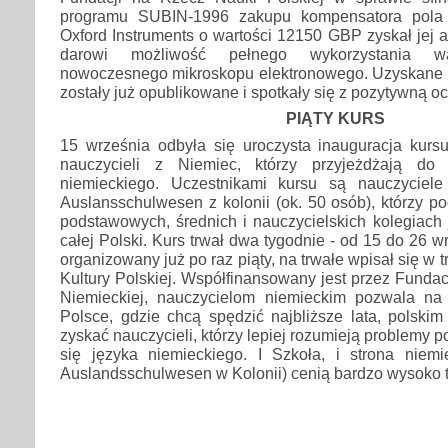
programu SUBIN-1996 zakupu kompensatora pola 
Oxford Instruments o wartości 12150 GBP zyskał jej a
darowi możliwość pełnego wykorzystania w
nowoczesnego mikroskopu elektronowego. Uzyskane 
zostały już opublikowane i spotkały się z pozytywną o
PIĄTY KURS
15 września odbyła się uroczysta inauguracja kursu
nauczycieli z Niemiec, którzy przyjeżdżają do
niemieckiego. Uczestnikami kursu są nauczyciele 
Auslansschulwesen z kolonii (ok. 50 osób), którzy po
podstawowych, średnich i nauczycielskich kolegiach
całej Polski. Kurs trwał dwa tygodnie - od 15 do 26 w
organizowany już po raz piąty, na trwałe wpisał się w t
Kultury Polskiej. Współfinansowany jest przez Funda
Niemieckiej, nauczycielom niemieckim pozwala na
Polsce, gdzie chcą spędzić najbliższe lata, polski
zyskać nauczycieli, którzy lepiej rozumieją problemy p
się języka niemieckiego. I Szkoła, i strona niemie
Auslandsschulwesen w Kolonii) cenią bardzo wysoko t