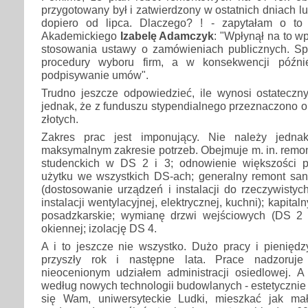
przygotowany był i zatwierdzony w ostatnich dniach l
dopiero od lipca. Dlaczego? ! - zapytałam o to 
Akademickiego
Izabelę Adamczyk
: "Wpłynął na to 
stosowania ustawy o zamówieniach publicznych. S
procedury wyboru firm, a w konsekwencji późni
podpisywanie umów".
Trudno jeszcze odpowiedzieć, ile wynosi ostateczn
jednak, że z funduszu stypendialnego przeznaczono ok
złotych.
Zakres prac jest imponujący. Nie należy jedn
maksymalnym zakresie potrzeb. Obejmuje m. in. remont
studenckich w DS 2 i 3; odnowienie większości 
użytku we wszystkich DS-ach; generalny remont sani
(dostosowanie urządzeń i instalacji do rzeczywisty
instalacji wentylacyjnej, elektrycznej, kuchni); kapita
posadzkarskie; wymianę drzwi wejściowych (DS 2 i
okiennej; izolację DS 4.
A i to jeszcze nie wszystko. Dużo pracy i pieniędz
przyszły rok i następne lata. Prace nadzoruje
nieocenionym udziałem administracji osiedlowej. A
według nowych technologii budowlanych - estetycznie 
się Wam, uniwersyteckie Ludki, mieszkać jak m