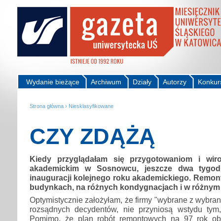
Wydanie bieżące
Archiwum
Działy
Autorzy
Konkur
Strona główna
›
Niesklasyfikowane
CZY ZDĄŻĄ
Kiedy przyglądałam się przygotowaniom i wir
akademickim w Sosnowcu, jeszcze dwa tygodn
inauguracji kolejnego roku akademickiego. Remon
budynkach, na różnych kondygnacjach i w różnym 
Optymistycznie założyłam, że firmy "wybrane z wybran
rozsądnych decydentów, nie przyniosą wstydu tym, 
Pomimo, że plan robót remontowych na 97 rok obi