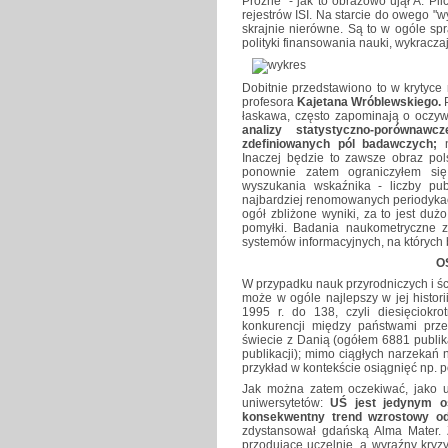
Próżne" - jak to obrazowo ujął A. P
rejestrów ISI. Na starcie do owego 
skrajnie nierówne. Są to w ogóle sp
polityki finansowania nauki, wykracza
Dobitnie przedstawiono to w krytyce
profesora
Kajetana Wróblewskiego.
łaskawa, często zapominają o oczyw
analizy statystyczno-porównaw
zdefiniowanych pól badawczych;
Inaczej będzie to zawsze obraz pol
ponownie zatem ograniczyłem się
wyszukania wskaźnika - liczby publ
najbardziej renomowanych periodyka
ogół zbliżone wyniki, za to jest du
pomyłki. Badania naukometryczne 
systemów informacyjnych, na których 
O
W przypadku nauk przyrodniczych i ści
może w ogóle najlepszy w jej histor
1995 r. do 138, czyli diesięciokro
konkurencji między państwami prz
świecie z Danią (ogółem 6881 publika
publikacji); mimo ciągłych narzekań 
przykład w kontekście osiągnięć np. po
Jak można zatem oczekiwać, jako u
uniwersytetów:
UŚ jest jedynym oś
konsekwentny trend wzrostowy o
zdystansował gdańską Alma Mater.
przodujące uczelnie, a wyraźny kryzy