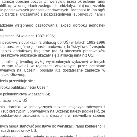
iagnozę obecnej pozycji Uniwersytetu przez określenie rangi
blikacji w kategoriach zasięgu ich oddziaływania) na szczeblu
nie podstawowych jednostek badawczych. Jednostki te (na ogół
ub bardziej utożsamiać z poszczególnymi (sub)dyscyplinami i
adzenie wstępnego oszacowania jakości dorobku jednostek
ie:
rejestrach ISI w latach 1987-1996;
rtościowych publikacji (z afiliacją do UŚ) w latach 1992-1996
ez poszczególne jednostki badawcze; ta "wizytówka" zespołu
przez dodatkową listę prac (do 5) obecnych pracowników
 prestiżowe publikacje ukazały się z afiliacją inną niż UŚ;
ch publikacji (według wyżej wymienionych wykazów) w innych
 w tym również w rejestrach wskazanych przez oceniane
prawianych na Uczelni, posiada już dostateczne zaplecze w
ioteki Głównej.
cia przewiduje się :
robku publikacyjnego Uczelni,
go piśmiennictwa w bazach ISI;
i pracowników UŚ;
wania dorobku w tematycznych bazach międzynarodowych i
(sub)dyscyplin, uprawianych na Uczelni; należy podkreślić, że
 podstawowe znaczenie dla dyscyplin w niewielkim stopniu
jnych mogą stanowić podstawę do weryfikacji rangi konferencji i
niczyli pracownicy UŚ.