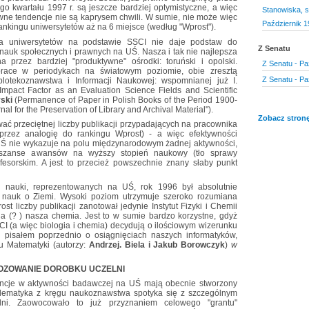
o kwartału 1997 r. są jeszcze bardziej optymistyczne, a więc
Stanowiska, s
ne tendencje nie są kaprysem chwili. W sumie, nie może więc
Październik 1
kingu uniwersytetów aż na 6 miejsce (według "Wprost").
acja uniwersytetów na podstawie SSCI nie daje podstaw do
Z Senatu
nauk społecznych i prawnych na UŚ. Nasza i tak nie najlepsza
 przez bardziej "produktywne" ośrodki: toruński i opolski.
Z Senatu - Pa
prace w periodykach na światowym poziomie, obie zresztą
Z Senatu - Pa
blotekoznawstwa i Informacji Naukowej: wspomnianej już I.
mpact Factor as an Evaluation Science Fields and Scientific
yski
(Permanence of Paper in Polish Books of the Period 1900-
nal for the Preservation of Library and Archival Material").
Zobacz stronę
ać przeciętnej liczby publikacji przypadających na pracownika
przez analogię do rankingu Wprost) - a więc efektywności
 UŚ nie wykazuje na polu międzynarodowym żadnej aktywności,
 szanse awansów na wyższy stopień naukowy (tło sprawy
ofesorskim. A jest to przecież powszechnie znany słaby punkt
n nauki, reprezentowanych na UŚ, rok 1996 był absolutnie
i nauk o Ziemi. Wysoki poziom utrzymuje szeroko rozumiana
st liczby publikacji zanotował jedynie Instytut Fizyki i Chemii
na (? ) nasza chemia. Jest to w sumie bardzo korzystne, gdyż
I (a więc biologia i chemia) decydują o ilościowym wizerunku
o pisałem poprzednio o osiągnięciach naszych informatyków,
tu Matematyki (autorzy:
Andrzej. Biela i Jakub Borowczyk
)
w
OZOWANIE DOROBKU UCZELNI
ncje w aktywności badawczej na UŚ mają obecnie stworzony
oblematyka z kręgu naukoznawstwa spotyka się z szczególnym
ni. Zaowocowało to już przyznaniem celowego "grantu"