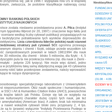
o przyjrzenia się, jak w 1996 r. wyglądała rola UŚ w krajowej
Niesklasyfik
iatowym, zwłaszcza, że podobne klasyfikacje nabierają coraz
FUNDACJA VI
DZIEDZINY 
VIRIBUS UNI
OMNY RANKING POLSKICH
NSTYTUCJI NAUKOWYCH
POLSKI FOL
 Polsce została niedawno przedstawiona przez
A. Pilca
(Instytut
OFERTA STY
ym tygodniku Wprost (nr 20, 1997) i znaczenie tego faktu jest
y oceniane według liczby cytowań publikacji przypadających na
SPRAWOZDA
e bezkrytyczne potraktowanie tych wyników doprowadziło do
ŚLĄSKIEGO
biektywizmu.
Lista czterdziestu liderów polskiej nauki stanowi
ziedzinowej struktury puli cytowań SCI:
ogromna przewaga
OD REDAKCJ
ewnym stopniu i chemii i fizyki, oddaje przede wszystkim ich
APEL
lość zarejestrowanych powołań w latach 19811994 dla nauk
30 milionów, dla chemii - blisko 5 milionów, dla fizyki - 4, 5
RYSZARD KAP
dyscyplin pula ta nie przekracza miliona (np. dla nauk o Ziemi -
rmatyki - jedynie 226 tysięcy). Nie może więc dziwić, jedno
causa UŚ
a w przybliżeniu taką samą statystyczną wagę jak 43 cytowania
MIĘDZY NAU
chcemy robić takie przekrojowe zestawienia, należy wprowadzić
lujące te rażące dysproporcje.
KRYSTALOGR
(31.08. - 4.09
cioosobowego specjalistycznego laboratorium z Uniwersytetem
IDZIEMY W G
t nieporozumieniem. Otóż nauki społeczne i humanistyczne,
ORGANIZAC
ą w SSCI i Art & Humanities Citation Index (AHCI), powszechnie
a krajów takich jak Polska. Dzieje się tak ze względu na
1997/98 W 
ie kulturowym) charakter dużej części tych nauk, jak też
JESTEŚMY W
ry amerykańskiej (American bias). A zatem, brak lub minimalna
n, a nawet wskaźnik cytowań bliski zeru przypisany 2, 4 tys.
POTOP W O
że są to (prawie) wyłącznie "Instytuty Przelewania Pustego w