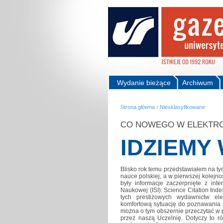
Wydanie bieżące
Archiwum
Strona główna
›
Niesklasyfikowane
CO NOWEGO W ELEKTRO
IDZIEMY 
Blisko rok temu przedstawiałem na ty
nauce polskiej, a w pierwszej kolejno
były informacje zaczerpnięte z interd
Naukowej (ISI): Science Citation Inde
tych prestiżowych wydawnictw el
komfortową sytuację do poznawania 
można o tym obszernie przeczytać w 
przez naszą Uczelnię. Dotyczy to r