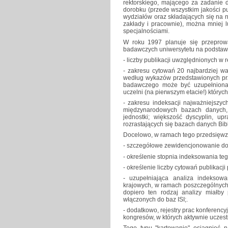
rektorskiego, mającego za zadanie d
dorobku (przede wszystkim jakości pu
wydziałów oraz składających się na 
zakłady i pracownie), można mniej l
specjalnościami.
W roku 1997 planuje się przeprow
badawczych uniwersytetu na podstaw
- liczby publikacji uwzględnionych w 
- zakresu cytowań 20 najbardziej wa
według wykazów przedstawionych prz
badawczego może być uzupełniona 
uczelni (na pierwszym etacie!) których
- zakresu indeksacji najważniejszy
międzynarodowych bazach danych,
jednostki; większość dyscyplin, u
rozrastających się bazach danych Bibl
Docelowo, w ramach tego przedsięwzię
- szczegółowe zewidencjonowanie do
- określenie stopnia indeksowania te
- określenie liczby cytowań publikacj
- uzupełniająca analiza indekso
krajowych, w ramach poszczególnych 
dopiero ten rodzaj analizy miałby
włączonych do baz ISI;.
- dodatkowo, rejestry prac konferency
kongresów, w których aktywnie uczest