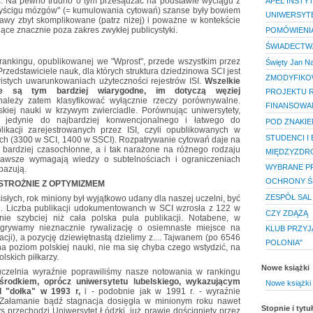
ilc. Na pewno trudno o tym przesądzać na podstawie wyciągu z
APEL INSTYT
"wyścigu mózgów" (= kumulowania cytowań) szanse były bowiem
UNIWERSYT
rawy zbyt skomplikowane (patrz niżej) i poważne w kontekście
jące znacznie poza zakres zwykłej publicystyki.
POMÓWIENIA
ŚWIADECTW
 rankingu, opublikowanej we "Wprost", przede wszystkim przez
Święty Jan N
Przedstawiciele nauk, dla których struktura dziedzinowa SCI jest
ZMODYFIKO
istych uwarunkowaniach użyteczności rejestrów ISI.
Wszelkie
cze są tym bardziej wiarygodne, im dotyczą węziej
PROJEKTU 
należy zatem klasyfikować wyłącznie rzeczy porównywalne.
FINANSOWA
skiej nauki w krzywym zwierciadle. Porównując uniwersytety,
 jedynie do najbardziej konwencjonalnego i łatwego do
POD ZNAKIEM
ikacji zarejestrowanych przez ISI, czyli opublikowanych w
STUDENCI I
ch (3300 w SCI, 1400 w SSCI). Rozpatrywanie cytowań daje na
żo bardziej czasochłonne, a i tak narażone na różnego rodzaju
MIĘDZYZDR
zawsze wymagają wiedzy o subtelnościach i ograniczeniach
WYBRANE PR
bazują.
OCHRONY Ś
STROŻNIE Z OPTYMIZMEM
ZESPÓŁ SA
słych, rok miniony był wyjątkowo udany dla naszej uczelni, być
ii. Liczba publikacji udokumentowanch w SCI wzrosła z 122 w
CZY ZDĄŻĄ
tnie szybciej niż cała polska pula publikacji. Notabene, w
egrywamy nieznacznie rywalizację o osiemnaste miejsce na
KLUB PRZYJA
cji), a pozycję dziewiętnastą dzielimy z.... Tajwanem (po 6546
POLONIA"
na poziom polskiej nauki, nie ma się chyba czego wstydzić, na
lskich piłkarzy.
Nowe książki
czelnia wyraźnie poprawiliśmy nasze notowania w rankingu
rodkiem, oprócz uniwersytetu lubelskiego, wykazującym
Nowe książki 
d "dołka" w 1993 r,
i - podobnie jak w 1991 r. - wyraźnie
 Załamanie bądź stagnacja dosięgła w minionym roku nawet
Stopnie i tyt
s przechodzi Uniwersytet Łódzki, już prawie doścignięty przez