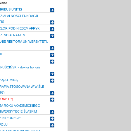
owane
RIBUS UNITIS
DZIAŁALNOŚCI FUNDACJI
TIS
KLOR POD NIEBEM AFRYKI
PENDIALNA MEN
NIE REKTORA UNIWERSYTETU
I
UŚCIŃSKI - doktor honoris
KĄ A GMINĄ
AFIA STOSOWANA W WIŚLE
.97)
ÓRĘ (!?)
JA ROKU AKADEMICKIEGO
UNIWERSYTECIE ŚLĄSKIM
 INTERNECIE
POLU