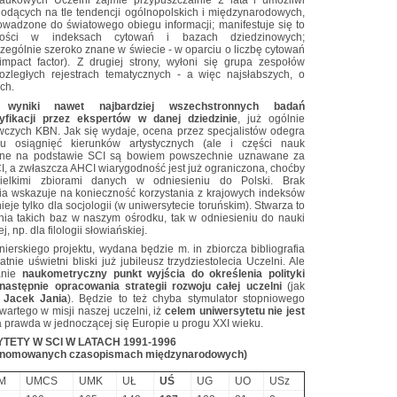
aukowych Uczelni zajmie przypuszczalnie 2 lata i umożliwi
odących na tle tendencji ogólnopolskich i międzynarodowych,
rowadzone do światowego obiegu informacji; manifestuje się to
ności w indeksach cytowań i bazach dziedzinowych;
ególnie szeroko znane w świecie - w oparciu o liczbę cytowań
pact factor). Z drugiej strony, wyłoni się grupa zespołów
zległych rejestrach tematycznych - a więc najsłabszych, o
ch.
że
wyniki nawet najbardziej wszechstronnych badań
ikacji przez ekspertów w danej dziedzinie
, już ogólnie
czych KBN. Jak się wydaje, ocena przez specjalistów odegra
iu osiągnięć kierunków artystycznych (ale i części nauk
czne na podstawie SCI są bowiem powszechnie uznawane za
I, a zwłaszcza AHCI wiarygodność jest już ograniczona, choćby
elkimi zbiorami danych w odniesieniu do Polski. Brak
ia wskazuje na konieczność korzystania z krajowych indeksów
nieje tylko dla socjologii (w uniwersytecie toruńskim). Stwarza to
nia takich baz w naszym ośrodku, tak w odniesieniu do nauki
, np. dla filologii słowiańskiej.
ierskiego projektu, wydana będzie m. in zbiorcza bibliografia
nie uświetni bliski już jubileusz trzydziestolecia Uczelni. Ale
tanie
naukometryczny punkt wyjścia do określenia polityki
astępnie opracowania strategii rozwoju całej uczelni
(jak
.
Jacek Jania
). Będzie to też chyba stymulator stopniowego
artego w misji naszej uczelni, iż
celem uniwersytetu nie jest
a prawda w jednoczącej się Europie u progu XXI wieku.
TETY W SCI W LATACH 1991-1996
w renomowanych czasopismach międzynarodowych)
M
UMCS
UMK
UŁ
UŚ
UG
UO
USz