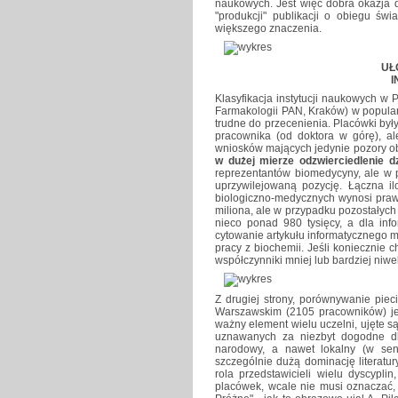
naukowych. Jest więc dobra okazja d
"produkcji" publikacji o obiegu św
większego znaczenia.
UŁ
I
Klasyfikacja instytucji naukowych w
Farmakologii PAN, Kraków) w popularn
trudne do przecenienia. Placówki był
pracownika (od doktora w górę), al
wniosków mających jedynie pozory o
w dużej mierze odzwierciedlenie d
reprezentantów biomedycyny, ale w p
uprzywilejowaną pozycję. Łączna i
biologiczno-medycznych wynosi prawie 
miliona, ale w przypadku pozostałych 
nieco ponad 980 tysięcy, a dla info
cytowanie artykułu informatycznego m
pracy z biochemii. Jeśli koniecznie 
współczynniki mniej lub bardziej niwe
Z drugiej strony, porównywanie pie
Warszawskim (2105 pracowników) jes
ważny element wielu uczelni, ujęte s
uznawanych za niezbyt dogodne dl
narodowy, a nawet lokalny (w sens
szczególnie dużą dominację literatu
rola przedstawicieli wielu dyscypli
placówek, wcale nie musi oznaczać, 