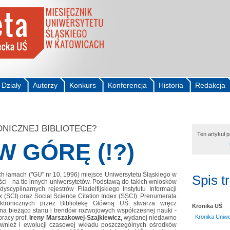
Działy
Autorzy
Konkurs
Konferencja
Historia
Redakcja
NICZNEJ BIBLIOTECE?
Ten artykuł 
W GÓRĘ (!?)
ch łamach ("GU" nr 10, 1996) miejsce Uniwersytetu Śląskiego w
Spis t
ści - na tle innych uniwersytetów. Podstawą do takich wniosków
yscyplinarnych rejestrów Filadelfijskiego Instytutu Informacji
x (SCI) oraz Social Science Citation Index (SSCI). Prenumerata
ektronicznych przez Bibliotekę Główną UŚ stwarza wręcz
Kronika UŚ
na bieżąco stanu i trendów rozwojowych współczesnej nauki -
Kronika Uniwe
pracy prof.
Ireny Marszakowej-Szajkiewicz,
wydanej niedawno
ównież i ewolucji czasowej wkładu poszczególnych ośrodków