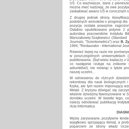
UŚ. Co ważniejsze, dane z pierwszeg
można mieć nadzieję, że owe pozytyw
zaskakiwać awans UŚ w corocznym ran
Z drugiej jednak strony, klasyfik
podobnych wniosków o progresji dla 
pozycja została poważnie zagrożona
Ostatnio opublikowano jedynie 2 
autorstwa pracowników Instytutu Bi
Marszakowej-Szajkiewicz (Standard I
Journals, "Scientometrics") oraz
B. Z
1994, "Restaurator - International Jour
Również lepiej na razie nie porównyw
w poszczególnych uniwersytetach (
publikowania. Zbyt wielu badaczy z
co następnie rzutuje na znikome
adiunktów!), nie mówiąc o tytule pr
naszej uczelni...
W odniesieniu do różnych dziedzi
rekordowy dla nauk biologicznych 
fizyka, ale tym razem imponujący wzro
Metali. Z kryzysu dźwigać się zaczy
właśnie dziedziny faworyzowane w SC
dorobku uczelni. W świetle tego, c
należy odnotować publikację Instytu
Acta Informatica.
DIAGN
Wyżej zarysowane, pozytywne tende
wyjątkowo sprzyjający klimat, a pr
poparciem ze strony władz Uczel