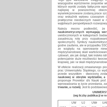
Tego typu "kartowanie" osiągnięć n
wiarygodne wyróżnienie zespołów wi
których wyniki zostały faktycznie wp
najlepiej w powszechnej obec
wyselekcjonowane zostaną prace szcz
oraz wskaźnik wpływu czasopism (im
praktycznie nieobecnych nawet w ro
wątpliwych perspektywach rozwojowy
Należy mocno podkreślić, 
naukometrycznych wymagają weryf
uwidocznionych w kategoriach badaw
zasadniczą rolę przy rozpatrywan
społecznych). Syntezy naukometry
godne zaufania, ale w przypadku SSC
ze względu na operowanie niewi
międzynarodowej skali wartościowan
cytowań, ale jak dotąd, taki indeks ist
potencjalnie duże możliwości tworze
krajowej, jak i w skali międzynarodowej
W efekcie realizacji omawianego pion
prac Uniwersytetu Śląskiego, co wydat
przede wszystkim - stworzony zos
naukowej w obrębie wydziałów, a n
proponuje Prorektor d/s Nauki prof
wprowadzania w życie przesłania, zaw
trwanie, a rozwój
. Jest to podstawow
UNIWERSY
(wg liczby publikacji 
UW
UJ
UWr
UA