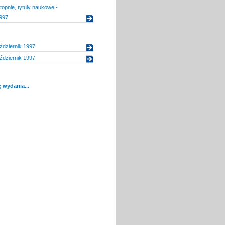
topnie, tytuły naukowe -
997
ździernik 1997
ździernik 1997
 wydania...