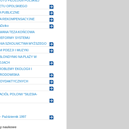
UTU FILOLOGII POLSKIEJ
ETU OPOLSKIEGO
 PUBLICZNE
A REKOMPENSACYJNE
aDziko
WANA TEZA KOŃCOWA
REFORMY SYSTEMU
NIA SZKOLNICTWA WYŻSZEGO
 POEZJI I MUZYKI
 BLONDYNKI NA PLAŻY W
OJACH
OBLEMY EKOLOGII I
RODOWISKA
L DYDAKTYCZNYCH
CIÓŁ POLONII "SILESIA-
- Październik 1997
uły naukowe