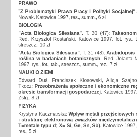
PRAWO
"
Z Problematyki Prawa Pracy i Polityki Socjalnej"
Nowak. Katowice 1997, res., summ., 6 zł
BIOLOGIA
"Acta Biologica Silesiana".
T. 30 (47):
Taksonomia
Red. Krzysztof Rostański. Katowice 1997, fot, rys., tab
streszcz., 10 zł
"
Acta Biologica Silesiana".
T. 31 (48):
Arabidopsis 
roślina w badaniach botanicznych.
Red. Jolanta 
1997, rys., fot., tab., streszcz., summ., rez., 7 zł
NAUKI O ZIEMI
Edward Duś, Franciszek Kłosowski, Alicja Szajn
Tkocz:
Przeobrażenia społeczne i ekonomiczne re
okresie transformacji gospodarczej.
Katowice 1997, r
Zsfg., 8 zł
FIZYKA
Krystyna Kaczmarska:
Wpływ metali przejściowych 
i strukturę elektronową związków międzymetalicz
T=metale typu d; X= Si, Ge, Sn, Sb).
Katowice 1997, r
res., 5 zł