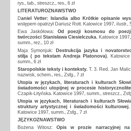
rys., tab., streszcz., res., 6 zł
LITERATUROZNAWSTWO
D
aniel Vetter: Islandia albo Krótkie opisanie wy
wstępem opatrzył Dariusz Rott. Katowice 1997, ilustr., 5
Ewa Jaskółowa:
Od poezji kosmosu do poezj
twórczości Stanisława Ciesielczuka.
Katowice 1997, 
summ., rez., 10 zł
Maja Symonjuk:
Destrukcija jazyka i novatorst
stilja ( po tekstam Andreja Platonova).
Katowice 
summ., 6 zł
Staropolskie teksty i konteksty.
T. 3. Red. Jan Malic
nazwisk, schem., res., Zsfg., 7 zł
Utopia w językach, literaturach i kulturach Słow
świadomości utopijnej w procesie historycznolit
Czapik-Lityńska. Katowice 1997, summ., streszcz., Zsfg.
Utopia w językach, literaturach i kulturach Słow
struktury artystycznej i świadomości kulturowej
Katowice 1997, summ., Zsfg., 7 zł
JĘZYKOZNAWSTWO
Bożena Witosz:
Opis w prozie narracyjnej na