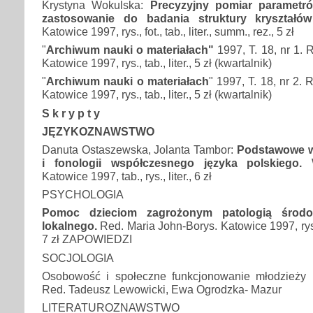
Krystyna Wokulska:
Precyzyjny pomiar parametró
zastosowanie do badania struktury kryształów
Katowice 1997, rys., fot., tab., liter., summ., rez., 5 zł
"
Archiwum nauki o materiałach"
1997, T. 18, nr 1. 
Katowice 1997, rys., tab., liter., 5 zł (kwartalnik)
"
Archiwum nauki o materiałach
" 1997, T. 18, nr 2. 
Katowice 1997, rys., tab., liter., 5 zł (kwartalnik)
S k r y p t y
JĘZYKOZNAWSTWO
Danuta Ostaszewska, Jolanta Tambor:
Podstawowe w
i fonologii współczesnego języka polskiego.
Katowice 1997, tab., rys., liter., 6 zł
PSYCHOLOGIA
Pomoc dzieciom zagrożonym patologią środo
lokalnego.
Red. Maria John-Borys. Katowice 1997, rys.,
7 zł ZAPOWIEDZI
SOCJOLOGIA
Osobowość i społeczne funkcjonowanie młodzieży 
Red. Tadeusz Lewowicki, Ewa Ogrodzka- Mazur
LITERATUROZNAWSTWO