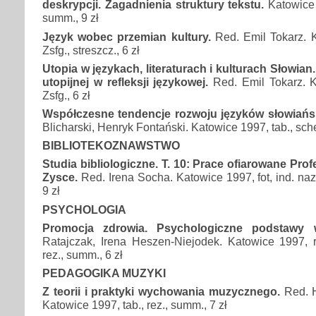
deskrypcji. Zagadnienia struktury tekstu.
Katowice 1
summ., 9 zł
Język wobec przemian kultury.
Red. Emil Tokarz. 
Zsfg., streszcz., 6 zł
Utopia w językach, literaturach i kulturach Słowian
utopijnej w refleksji językowej.
Red. Emil Tokarz. 
Zsfg., 6 zł
Współczesne tendencje rozwoju języków słowiańs
Blicharski, Henryk Fontański. Katowice 1997, tab., sche
BIBLIOTEKOZNAWSTWO
Studia bibliologiczne. T. 10: Prace ofiarowane Pro
Zysce.
Red. Irena Socha. Katowice 1997, fot, ind. nazw
9 zł
PSYCHOLOGIA
Promocja zdrowia. Psychologiczne podstawy
Ratajczak, Irena Heszen-Niejodek. Katowice 1997, rys
rez., summ., 6 zł
PEDAGOGIKA MUZYKI
Z teorii i praktyki wychowania muzycznego.
Red. 
Katowice 1997, tab., rez., summ., 7 zł