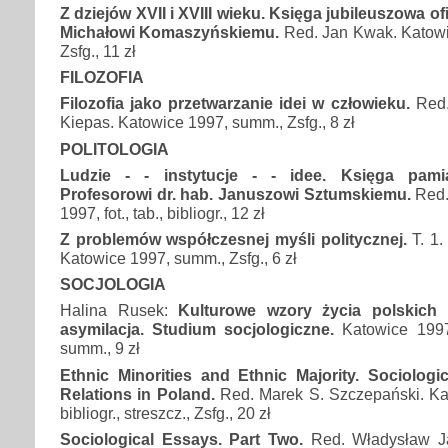
Z dziejów XVII i XVIII wieku. Księga jubileuszowa 
Michałowi Komaszyńskiemu.
Red. Jan Kwak. Katowice
Zsfg., 11 zł
FILOZOFIA
Filozofia jako przetwarzanie idei w człowieku.
Red.
Kiepas. Katowice 1997, summ., Zsfg., 8 zł
POLITOLOGIA
Ludzie - - instytucje - - idee. Księga pam
Profesorowi dr. hab. Januszowi Sztumskiemu.
Red.
1997, fot., tab., bibliogr., 12 zł
Z problemów współczesnej myśli politycznej.
T. 1
Katowice 1997, summ., Zsfg., 6 zł
SOCJOLOGIA
Halina Rusek:
Kulturowe wzory życia polskich 
asymilacja. Studium socjologiczne.
Katowice 1997,
summ., 9 zł
Ethnic Minorities and Ethnic Majority. Sociologi
Relations in Poland.
Red. Marek S. Szczepański. Kat
bibliogr., streszcz., Zsfg., 20 zł
Sociological Essays. Part Two.
Red. Władysław J