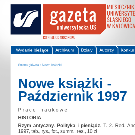
Wydanie bieżące
Archiwum
Działy
Autorzy
Konkur
Strona główna
›
Nowe książki
Nowe książki -
Październik 1997
P r a c e n a u k o w e
HISTORIA
Rzym antyczny. Polityka i pieniądz.
T. 2. Red. An
1997, tab., rys., fot., summ., res., 10 zł